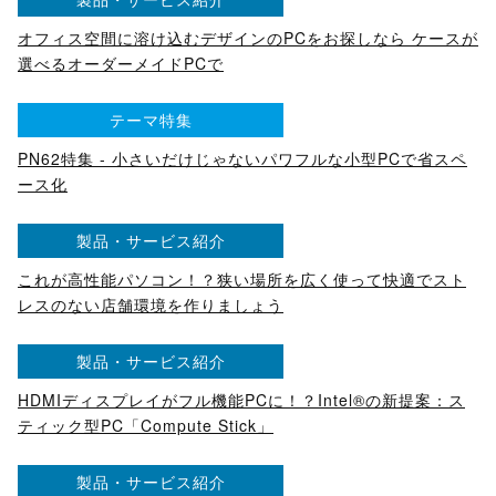
オフィス空間に溶け込むデザインのPCをお探しなら ケースが
選べるオーダーメイドPCで
テーマ特集
PN62特集 - 小さいだけじゃないパワフルな小型PCで省スペ
ース化
製品・サービス紹介
これが高性能パソコン！？狭い場所を広く使って快適でスト
レスのない店舗環境を作りましょう
製品・サービス紹介
HDMIディスプレイがフル機能PCに！？Intel®の新提案：ス
ティック型PC「Compute Stick」
製品・サービス紹介