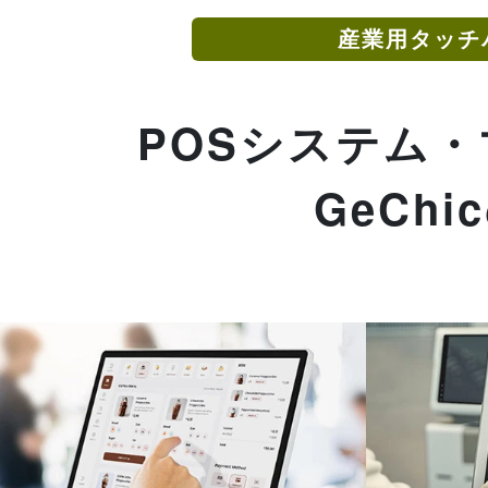
産業用タッチ
POSシステム
GeCh