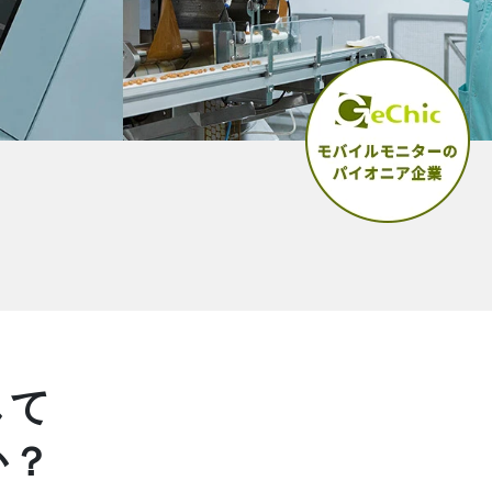
して
か？