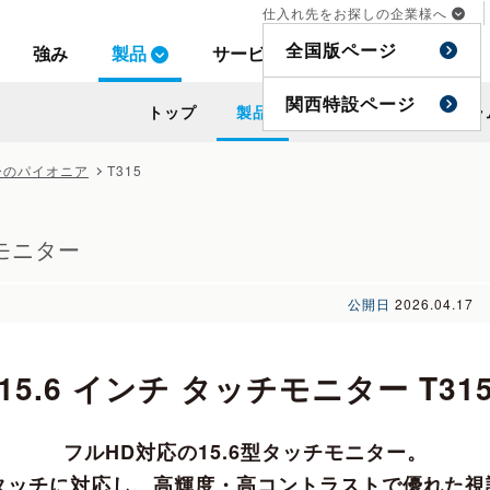
仕入れ先をお探しの企業様へ
仕入れ先をお探しの企業様へ
全国版ページ
全国版ページ
強み
強み
製品
製品
サービス
サービス
事例
事例
特集
特集
関西特設ページ
関西特設ページ
トップ
トップ
製品
製品
事例
事例
特集
特集
コラ
コラ
ターのパイオニア
T315
チモニター
公開日
2026.04.17
15.6 インチ タッチモニター T31
フルHD対応の15.6型タッチモニター。
チタッチに対応し、高輝度・高コントラストで優れた視