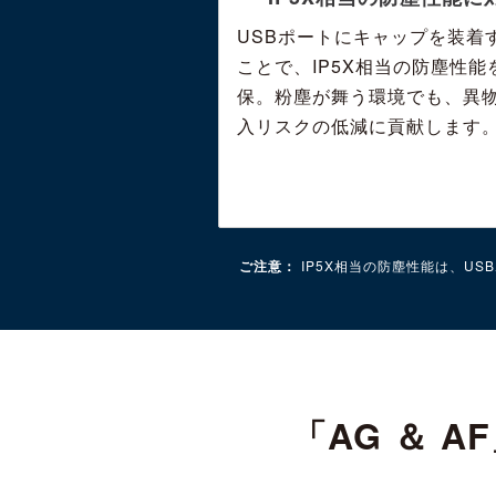
USBポートにキャップを装着
ことで、IP5X相当の防塵性能
保。粉塵が舞う環境でも、異
入リスクの低減に貢献します
ご注意：
IP5X相当の防塵性能は、U
「AG ＆ 