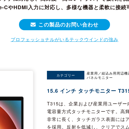
ype-CやHDMI入力に対応し、多様な機器と柔軟に接
この製品のお問い合わせ
プロフェッショナルがいるテックウインドの強み
産業用／組込み用周辺機
カテゴリー
パネルモニター
15.6 インチ タッチモニター T3
T315は、企業および産業用ユーザ
電容量方式タッチモニターです。高
非常に長く、タッチガラス表面には
を採用。反射を低減し、クリアでス