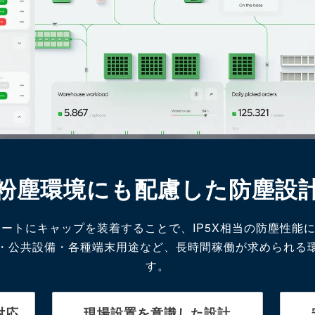
粉塵環境にも配慮した防塵設
ポートにキャップを装着することで、IP5X相当の防塵性能
・公共設備・各種端末用途など、長時間稼働が求められる
す。
対応
現場設置を意識した設計