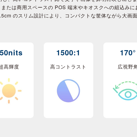
または商用スペースの POS 端末やキオスクへの組込み
～1.5cm のスリム設計により、コンパクトな筐体ながら大
50nits
1500:1
170°
超高輝度
高コントラスト
広視野