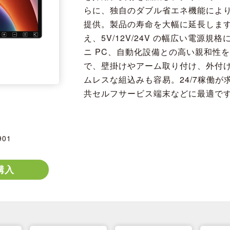
らに、独自のダブル省エネ機能により
提供。製品の寿命を大幅に延長します。HD
え、5V/12V/24V の幅広い電源規
ニ PC、自動化設備との高い親和性を誇
で、壁掛けやアーム取り付け、外付
ムレスな組込みも容易。24/7稼働
共セルフサービス端末などに最適で
901
購入