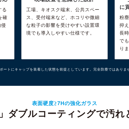
に
する
工場、キオスク端末、公共スペー
を確
ス、受付端末など、ホコリや微細
粉
物侵
な粒子の影響を受けやすい設置環
抑
。
境でも導入しやすい仕様です。
長
で
り
SBポートにキャップを装着した状態を前提としています。完全防塵ではありま
表面硬度≥7Hの強化ガラス
AF」ダブルコーティングで汚