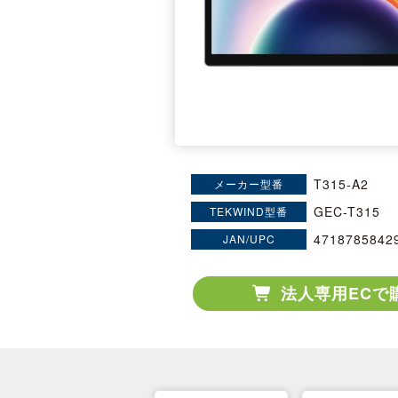
T315-A2
メーカー型番
GEC-T315
TEKWIND型番
4718785842
JAN/UPC
法人専用ECで