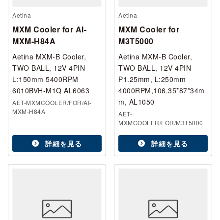
Aetina
Aetina
MXM Cooler for AI-
MXM Cooler for
MXM-H84A
M3T5000
Aetina MXM-B Cooler,
Aetina MXM-B Cooler,
TWO BALL, 12V 4PIN
TWO BALL, 12V 4PIN
L:150mm 5400RPM
P1.25mm, L:250mm
6010BVH-M1Q AL6063
4000RPM,106.35*87*34m
m, AL1050
AET-MXMCOOLER/FOR/AI-
MXM-H84A
AET-
MXMCOOLER/FOR/M3T5000
詳細を見る
詳細を見る