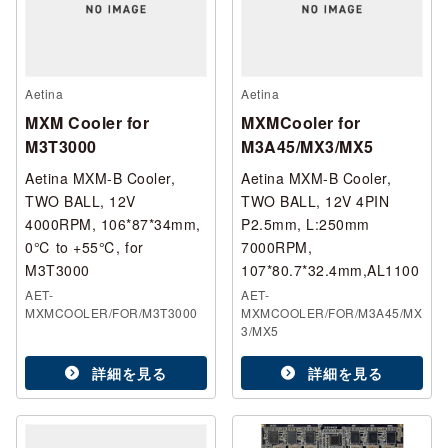
Aetina
Aetina
MXM Cooler for
MXMCooler for
M3T3000
M3A45/MX3/MX5
Aetina MXM-B Cooler,
Aetina MXM-B Cooler,
TWO BALL, 12V
TWO BALL, 12V 4PIN
4000RPM, 106*87*34mm,
P2.5mm, L:250mm
0℃ to +55℃, for
7000RPM,
M3T3000
107*80.7*32.4mm,AL1100
AET-
AET-
MXMCOOLER/FOR/M3T3000
MXMCOOLER/FOR/M3A45/MX
3/MX5
詳細を見る
詳細を見る