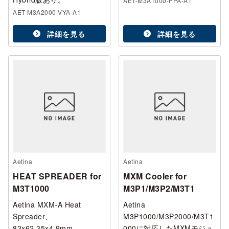
AET-M3A1000-PPA-A1
AET-M3A2000-VYA-A1
詳細を見る
詳細を見る
Aetina
Aetina
HEAT SPREADER for
MXM Cooler for
M3T1000
M3P1/M3P2/M3T1
Aetina MXM-A Heat
Aetina
Spreader、
M3P1000/M3P2000/M3T1
82x62.35x4.9mm、
000に対応したMXMモジュ