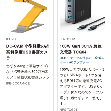
IPEVO
JOYROOM
DO-CAM 小型軽量の超
100W GaN 3C1A 急速
高解像度USB書画カメ
充電器 TCG04
ラ
USB-Cケーブル付きのPD対応4
ポートACアダプター
わずか335gで筆箱サイズに
100W出力でUSB-Cポート3
なり携帯抜群の800万画素
つとUSB-Aポート1つを備
カメラ搭載USB書画カメラ
えるPD対応の急速充電AC
IPE-DOCAM-CE
アダプターです。USB-Cケ
ーブル付きなのでケーブル
選びに迷わずすぐに使えま
す。
NPS-TCG04