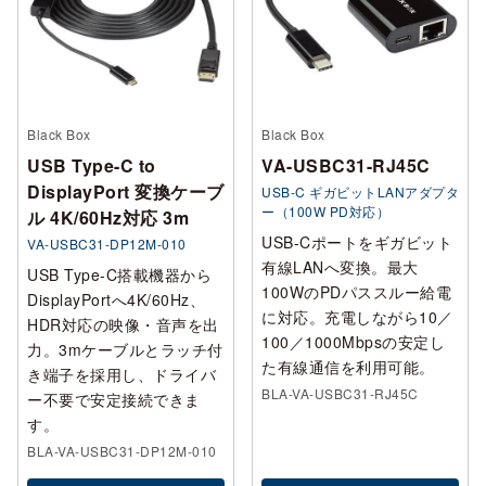
Black Box
Black Box
USB Type-C to
VA-USBC31-RJ45C
DisplayPort 変換ケーブ
USB-C ギガビットLANアダプタ
ー（100W PD対応）
ル 4K/60Hz対応 3m
USB-Cポートをギガビット
VA-USBC31-DP12M-010
有線LANへ変換。最大
USB Type-C搭載機器から
100WのPDパススルー給電
DisplayPortへ4K/60Hz、
に対応。充電しながら10／
HDR対応の映像・音声を出
100／1000Mbpsの安定し
力。3mケーブルとラッチ付
た有線通信を利用可能。
き端子を採用し、ドライバ
BLA-VA-USBC31-RJ45C
ー不要で安定接続できま
す。
BLA-VA-USBC31-DP12M-010