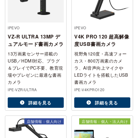
IPEVO
IPEVO
VZ-R ULTRA 13MP デ
V4K PRO 120 超高解像
ュアルモード書画カメラ
度USB書画カメラ
13万画素センサー搭載の
視野角120度・高速フォー
USB／HDMI対応、プラグ
カス・800万画素のカメ
＆プレイでPC不要、教育現
ラ、AI音声向上マイクや
場やプレゼンに最適な書画
LEDライトを搭載したUSB
カメラ
書画カメラ
IPE-VZR/ULTRA
IPE-V4KPRO120
詳細を見る
詳細を見る
店舗情報：個人向け
店舗情報：個人・法人向け