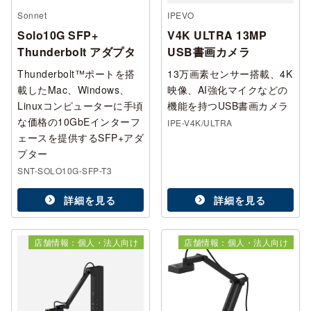
Sonnet
IPEVO
Solo10G SFP+
V4K ULTRA 13MP
Thunderbolt アダプタ
USB書画カメラ
Thunderbolt™ポートを搭
13万画素センサー搭載、4K
載したMac、Windows、
映像、AI強化マイクなどの
Linuxコンピューターに手頃
機能を持つUSB書画カメラ
な価格の10GbEインターフ
IPE-V4K/ULTRA
ェースを提供するSFP+アダ
プター
SNT-SOLO10G-SFP-T3
詳細を見る
詳細を見る
店舗情報：個人・法人向け
店舗情報：個人・法人向け