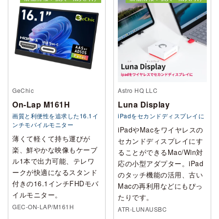
GeChic
Astro HQ LLC
On-Lap M161H
Luna Display
画質と利便性を追求した16.1イ
iPadをセカンドディスプレイに
ンチモバイルモニター
iPadやMacをワイヤレスの
薄くて軽くて持ち運びが
セカンドディスプレイにす
楽、鮮やかな映像もケーブ
ることができるMac/Win対
ル1本で出力可能、テレワ
応の小型アダプター。iPad
ークが快適になるスタンド
のタッチ機能の活用、古い
付きの16.1インチFHDモバ
Macの再利用などにもぴっ
イルモニター。
たりです。
GEC-ON-LAP/M161H
ATR-LUNAUSBC