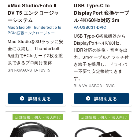
xMac Studio/Echo II
USB Type-C to
DV T5 エンクロージャ
DisplayPort 変換ケーブ
ーシステム
ル 4K/60Hz対応 3m
Mac Studio用Thunderbolt 5 to
VA-USBC31-DVIC
PCIe拡張エンクロージャー
USB Type-C搭載機器から
Mac Studioを3Uラックに安
DisplayPortへ4K/60Hz、
全に収納し、Thunderbolt
HDR対応の映像・音声を出
5経由でPCIeカード2枚を拡
力。3mケーブルとラッチ付
張できるプロ向け筐体
き端子を採用し、ドライバ
SNT-XMAC-STD-IIDVT5
ー不要で安定接続できま
す。
BLA-VA-USBC31-DVIC
詳細を見る
詳細を見る
店舗情報：個人・法人向け
店舗情報：個人・法人向け