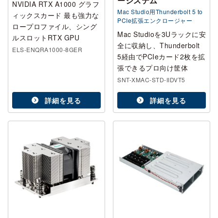
ーシステム
NVIDIA RTX A1000 グラフ
Mac Studio用Thunderbolt 5 to
ィックスカード 最も強力な
PCIe拡張エンクロージャー
ロープロファイル、シング
Mac Studioを3Uラックに安
ルスロットRTX GPU
全に収納し、Thunderbolt
ELS-ENQRA1000-8GER
5経由でPCIeカード2枚を拡
張できるプロ向け筐体
SNT-XMAC-STD-IIDVT5
詳細を見る
詳細を見る