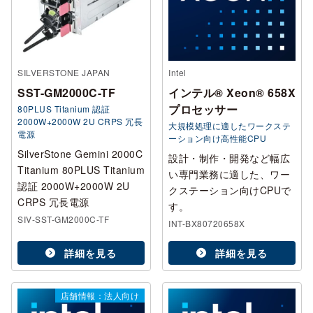
SILVERSTONE JAPAN
Intel
SST-GM2000C-TF
インテル® Xeon® 658X
プロセッサー
80PLUS Titanium 認証
2000W+2000W 2U CRPS 冗長
大規模処理に適したワークステ
電源
ーション向け高性能CPU
SilverStone Gemini 2000C
設計・制作・開発など幅広
Titanium 80PLUS Titanium
い専門業務に適した、ワー
認証 2000W+2000W 2U
クステーション向けCPUで
CRPS 冗長電源
す。
SIV-SST-GM2000C-TF
INT-BX80720658X
詳細を見る
詳細を見る
店舗情報：法人向け