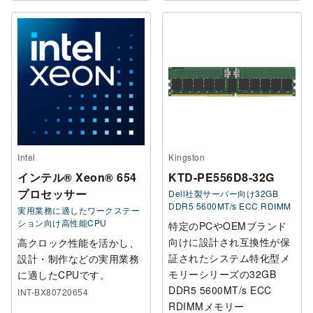
Intel
Kingston
インテル® Xeon® 654
KTD-PE556D8-32G
プロセッサー
Dell社製サーバー向け32GB
DDR5 5600MT/s ECC RDIMM
実用業務に適したワークステー
ション向け高性能CPU
特定のPCやOEMブランド
向けに設計され互換性が保
高クロック性能を活かし、
証されたシステム特化型メ
設計・制作などの実用業務
モリーシリーズの32GB
に適したCPUです。
DDR5 5600MT/s ECC
INT-BX80720654
RDIMMメモリー