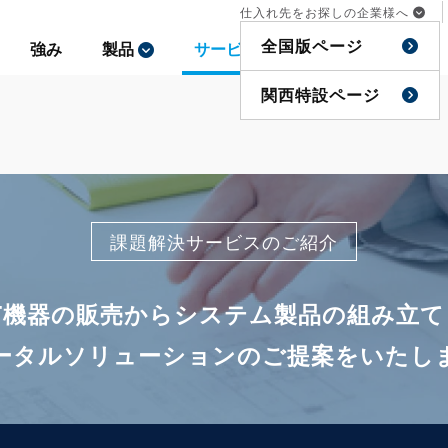
仕入れ先をお探しの企業様へ
仕入れ先をお探しの企業様へ
全国版ページ
全国版ページ
強み
強み
製品
製品
サービス
サービス
事例
事例
特集
特集
関西特設ページ
関西特設ページ
課題解決サービスのご紹介
IT機器の販売からシステム製品の組み立て
ータルソリューションのご提案をいたし