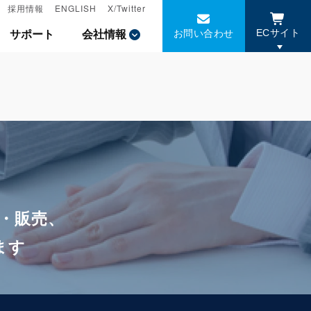
採用情報
採用情報
ENGLISH
ENGLISH
X/Twitter
X/Twitter
お問い合わせ
お問い合わせ
サポート
サポート
会社情報
会社情報
ECサイト
ECサイト
・販売、
ます