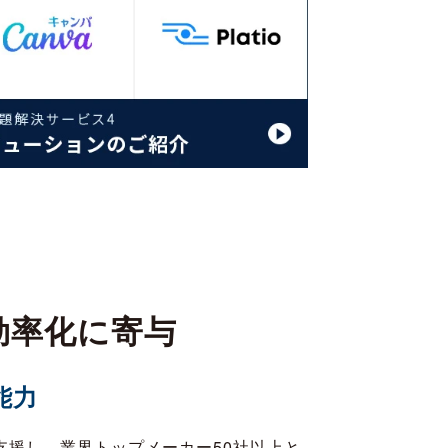
効率化に寄与
能力
援し、業界トップメーカー50社以上と