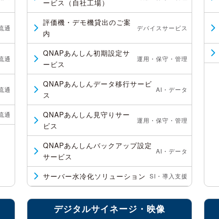
ービス（自社工場）
評価機・デモ機貸出のご案
流通
デバイスサービス
内
QNAPあんしん初期設定サ
流通
運用・保守・管理
ービス
QNAPあんしんデータ移行サービ
流通
AI・データ
ス
QNAPあんしん見守りサー
流通
運用・保守・管理
ビス
QNAPあんしんバックアップ設定
AI・データ
サービス
サーバー水冷化ソリューション
SI・導入支援
デジタルサイネージ・映像