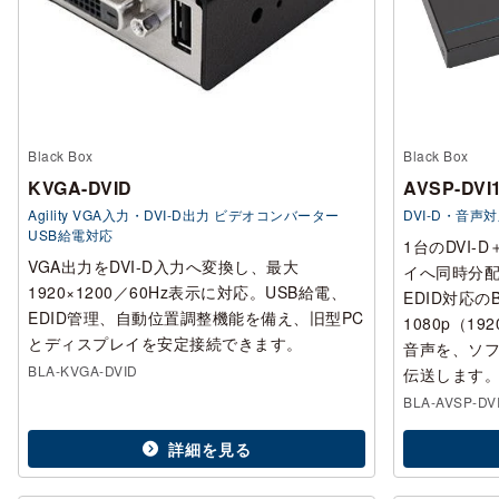
Black Box
Black Box
KVGA-DVID
AVSP-DVI
Agility VGA入力・DVI-D出力 ビデオコンバーター
DVI-D・音声
USB給電対応
1台のDVI
VGA出力をDVI-D入力へ変換し、最大
イへ同時分配
1920×1200／60Hz表示に対応。USB給電、
EDID対応のB
EDID管理、自動位置調整機能を備え、旧型PC
1080p（1
とディスプレイを安定接続できます。
音声を、ソ
BLA-KVGA-DVID
伝送します
BLA-AVSP-DV
詳細を見る