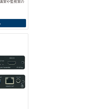
会議室や監視室の
。
る