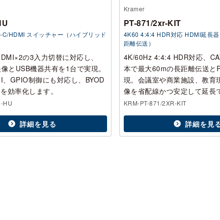
Kramer
HU
PT-871/2xr-KIT
USB-C/HDMI スイッチャー（ハイブリッド
4K60 4:4:4 HDR対応 HDMI延長器（
距離伝送）
、HDMI×2の3入力切替に対応し、
4K/60Hz 4:4:4 HDR対応、
4:4映像とUSB機器共有を1台で実現。
本で最大60mの長距離伝送と
 UI、GPIO制御にも対応し、BYOD
現。会議室や商業施設、教育
用を効率化します。
像を省配線かつ安定して延長
1-HU
KRM-PT-871/2XR-KIT
詳細を見る
詳細を見