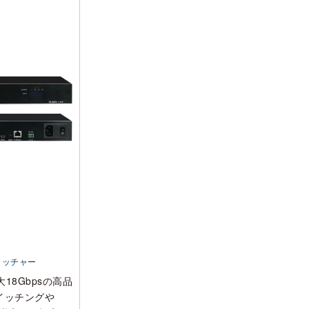
イッチャー
最大18Gbpsの高品
イッチングや