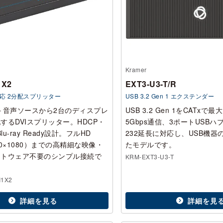
Kramer
1X2
EXT3-U3-T/R
対応 2分配スプリッター
USB 3.2 Gen 1 エクステンダー
-D＋音声ソースから2台のディスプレ
USB 3.2 Gen 1をCATxで
するDVIスプリッター。HDCP・
5Gbps通信、3ポートUSBハブ
lu-ray Ready設計。フルHD
232延長に対応し、USB機
920×1080）までの高精細な映像・
たモデルです。
フトウェア不要のシンプル接続で
KRM-EXT3-U3-T
。
I1X2
詳細を見る
詳細を見