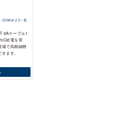
DGKat 2.0 / 長
CAT 6Aケーブル1
PoC給電を実
現場で高精細映
できます。
る