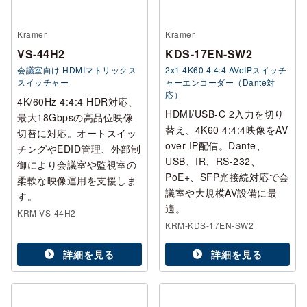
Kramer
Kramer
VS-44H2
KDS-17EN-SW2
会議室向け HDMIマトリックス
2x1 4K60 4:4:4 AVoIPスイッチ
スイッチャー
ャーエンコーダー（Dante対
応）
4K/60Hz 4:4:4 HDR対応、
HDMI/USB-C 2入力を切り
最大18Gbpsの高品位映像
替え、4K60 4:4:4映像をAV
切替に対応。オートスイッ
over IP配信。Dante、
チングやEDID管理、外部制
USB、IR、RS-232、
御により会議室や監視室の
PoE+、SFP光接続対応で会
柔軟な映像運用を支援しま
議室や大規模AV設備に最
す。
適。
KRM-VS-44H2
KRM-KDS-17EN-SW2
詳細を見る
詳細を見る