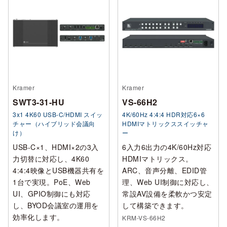
Kramer
Kramer
SWT3-31-HU
VS-66H2
3x1 4K60 USB-C/HDMI スイッ
4K/60Hz 4:4:4 HDR対応6×6
チャー（ハイブリッド会議向
HDMIマトリックススイッチャ
け）
ー
USB-C×1、HDMI×2の3入
6入力6出力の4K/60Hz対応
力切替に対応し、4K60
HDMIマトリックス。
4:4:4映像とUSB機器共有を
ARC、音声分離、EDID管
1台で実現。PoE、Web
理、Web UI制御に対応し、
UI、GPIO制御にも対応
常設AV設備を柔軟かつ安定
し、BYOD会議室の運用を
して構築できます。
効率化します。
KRM-VS-66H2