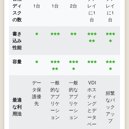
ディ
1台
1台
2台
レイ
レイ
レ
スク
に1
に1
に
の数
台
台
書き
込み
性能
容量
デー
一般
一般
VDI
大
タ保
的な
的な
ホス
頻繁
護優
アプ
アプ
ティ
V
最適
なバ
先
リケ
リケ
ング
ま
な利
ック
ーシ
ーシ
とデ
は
用法
アッ
ョン
ョン
ータ
デ
プ
ベー
ア