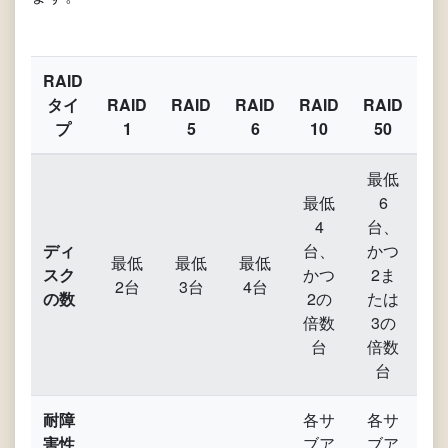
RAID
タイ
RAID
RAID
RAID
RAID
RAID
RA
プ
1
5
6
10
50
6
最低
最低
6
最
4
台、
ディ
台、
かつ
台
最低
最低
最低
スク
かつ
2ま
か
2台
3台
4台
の数
2の
たは
2
倍数
3の
倍
台
倍数
台
耐障
各サ
各サ
各
害性
ブア
ブア
ブ