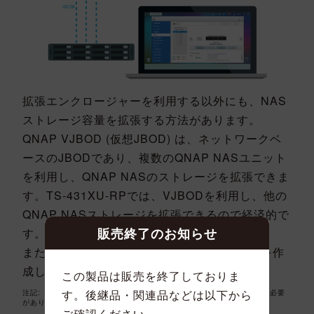
拡張エンクロージャーを利用する以外にも、NAS
ストレージ容量を拡張する方法があります。
QNAP VJBOD (仮想JBOD) は、ネットワークベ
ースのJBODであり、複数のQNAP NASユニット
を利用し、QNAP NASのストレージを拡張できま
す。TS-431XU-RPでは、VJBODを利用し、他の
QNAP NASストレージを拡張できるので経済的で
販売終了のお知らせ
す。
また、仮想のストレージプールやボリュームを作
成してNASサービスを運用できます。
この製品は販売を終了しておりま
す。後継品・関連品などは以下から
注記: リモートQNAP NASがiSCSIとストレージプールに対応している必要
があります。また、QTS 4.2.1(以降)を搭載している必要があります。
ご確認ください。