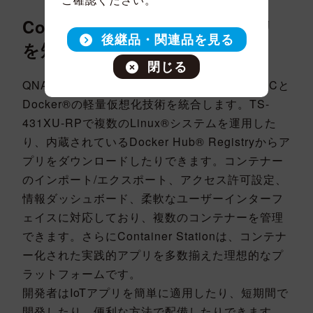
Container StationでIoTアプリ
後継品・関連品を見る
を短期間配備
閉じる
QNAP Container Stationは、独自の方法でLXCと
Docker®の軽量仮想化技術を統合します。TS-
431XU-RPで複数のLinux®システムを運用した
り、内蔵されているDocker Hub® Registryからア
プリをダウンロードしたりできます。コンテナー
のインポート/エクスポート、アクセス許可設定、
情報ダッシュボード、柔軟なユーザーインターフ
ェイスに対応しており、複数のコンテナーを管理
できます。さらにContainer Stationは、コンテナ
ー化された実践的アプリを多数揃えた理想的なプ
ラットフォームです。
開発者はIoTアプリを簡単に適用したり、短期間で
開発したり、便利な方法で配備したりできます。