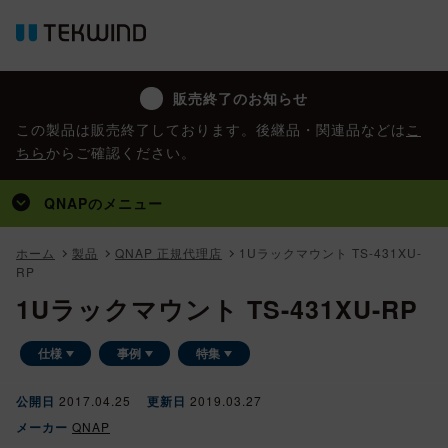
販売終了のお知らせ
この製品は販売終了しております。後継品・関連品などは
こ
ちら
からご確認ください。
QNAP
のメニュー
トップ
ホーム
製品
QNAP 正規代理店
1Uラックマウント TS-431XU-
RP
製品
1Uラックマウント TS-431XU-RP
かんたん見積
仕様
事例
特集
事例
特集
公開日
2017.04.25
更新日
2019.03.27
メーカー
QNAP
コラム