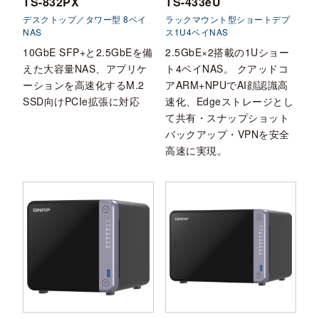
TS-832PX
TS-433eU
デスクトップ／タワー型 8ベイ
ラックマウント型ショートデプ
NAS
ス1U4ベイNAS
10GbE SFP+と2.5GbEを備
2.5GbE×2搭載の1Uショー
えた大容量NAS、アプリケ
ト4ベイNAS。 クアッドコ
ーションを高速化するM.2
アARM+NPUでAI顔認識高
SSD向けPCIe拡張に対応
速化、Edgeストレージとし
て共有・スナップショット
バックアップ・VPNを安全
高速に実現。