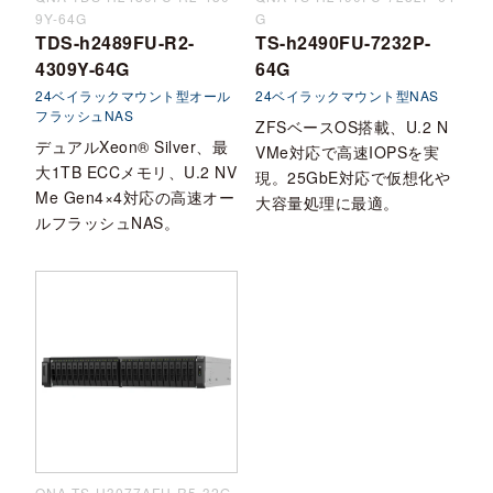
9Y-64G
G
TDS-h2489FU-R2-
TS-h2490FU-7232P-
4309Y-64G
64G
24ベイラックマウント型オール
24ベイラックマウント型NAS
フラッシュNAS
ZFSベースOS搭載、U.2 N
デュアルXeon® Silver、最
VMe対応で高速IOPSを実
大1TB ECCメモリ、U.2 NV
現。25GbE対応で仮想化や
Me Gen4×4対応の高速オー
大容量処理に最適。
ルフラッシュNAS。
QNA-TS-H3077AFU-R5-32G