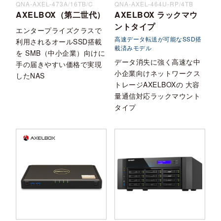
QNA-AXEL-473A/16TB/C
QNA-AXEL-464U-RP/4TB
AXELBOX（第二世代）
AXELBOX ラックマウ
ントタイプ
エンタープライズクラスで
高速データ転送が可能なSSD搭
利用されるオールSSD搭載
載済みモデル
を SMB（中小企業）向けに
データ消失に強く高速な中
手の届きやすい価格で実現
小企業向けネットワークス
したNAS
トレージAXELBOXの 大容
量通信対応ラックマウント
タイプ