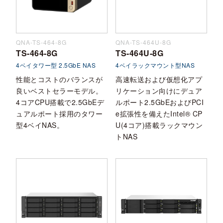
QNA-TS-464-8G
QNA-TS-464U-8G
TS-464-8G
TS-464U-8G
4ベイタワー型 2.5GbE NAS
4ベイラックマウント型NAS
性能とコストのバランスが
高速転送および仮想化アプ
良いベストセラーモデル。
リケーション向けにデュア
4コアCPU搭載で2.5GbEデ
ルポート2.5GbEおよびPCI
ュアルポート採用のタワー
e拡張性を備えたIntel® CP
型4ベイNAS。
U(4コア)搭載ラックマウン
トNAS