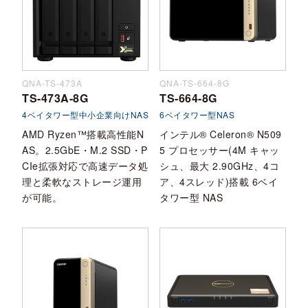
QNA-TS-473A
QNA-TS-664-8G
TS-473A-8G
TS-664-8G
4ベイタワー型中小企業向けNAS
6ベイタワー型NAS
AMD Ryzen™搭載高性能N
インテル® Celeron® N509
AS。2.5GbE・M.2 SSD・P
5 プロセッサー(4M キャッ
CIe拡張対応で高速データ処
シュ、最大 2.90GHz、4コ
理と柔軟なストレージ運用
ア、4スレッド)搭載 6ベイ
が可能。
タワー型 NAS