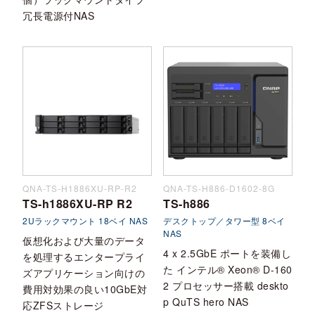
冗長電源付NAS
QNA-TS-H1886XU-RP-R2
QNA-TS-H886-D1602-8G
TS-h1886XU-RP R2
TS-h886
2Uラックマウント 18ベイ NAS
デスクトップ／タワー型 8ベイ
NAS
仮想化および大量のデータ
4 x 2.5GbE ポートを装備し
を処理するエンタープライ
た インテル® Xeon® D-160
ズアプリケーション向けの
2 プロセッサー搭載 deskto
費用対効果の良い10GbE対
p QuTS hero NAS
応ZFSストレージ