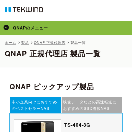
QNAP
のメニュー
トップ
ホーム
製品
QNAP 正規代理店
製品一覧
QNAP 正規代理店 製品一覧
製品
かんたん見積
事例
特集
QNAP ピックアップ製品
コラム
中小企業向けにおすすめ
映像データなどの高速転送に
メディア掲載
のベストセラーNAS
おすすめのSSD搭載NAS
サポート
TS-464-8G