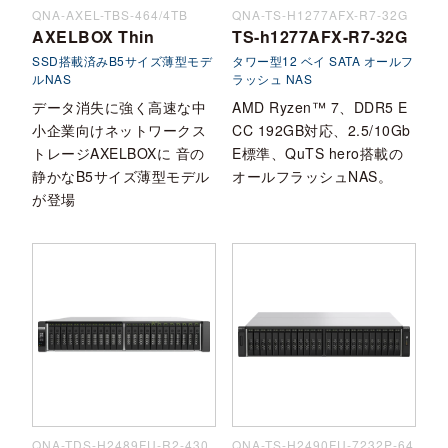
QNA-AXEL-TBS-464/4TB
QNA-TS-H1277AFX-R7-32G
AXELBOX Thin
TS-h1277AFX-R7-32G
SSD搭載済みB5サイズ薄型モデ
タワー型12 ベイ SATA オールフ
ルNAS
ラッシュ NAS
データ消失に強く高速な中
AMD Ryzen™ 7、DDR5 E
小企業向けネットワークス
CC 192GB対応、2.5/10Gb
トレージAXELBOXに 音の
E標準、QuTS hero搭載の
静かなB5サイズ薄型モデル
オールフラッシュNAS。
が登場
QNA-TDS-H2489FU-R2-430
QNA-TS-H2490FU-7232P-64