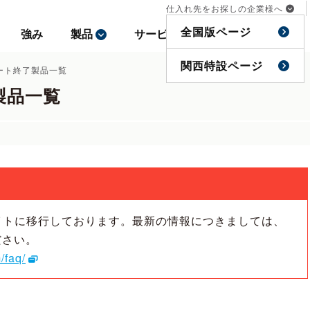
仕入れ先をお探しの企業様へ
仕入れ先をお探しの企業様へ
全国版ページ
全国版ページ
強み
強み
製品
製品
サービス
サービス
事例
事例
特集
特集
関西特設ページ
関西特設ページ
ポート終了製品一覧
製品一覧
イトに移行しております。最新の情報につきましては、
ださい。
/faq/