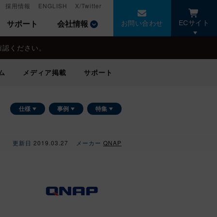
採用情報
採用情報
ENGLISH
ENGLISH
X/Twitter
X/Twitter
お問い合わせ
お問い合わせ
サポート
サポート
会社情報
会社情報
ECサイト
ECサイト
確認ください。
確認ください。
ム
ム
メディア掲載
メディア掲載
サポート
サポート
仕様
事例
特集
更新日
2019.03.27
メーカー
QNAP