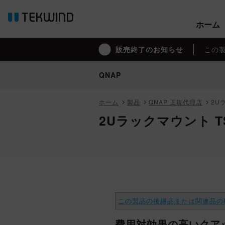
ホーム
ホーム
販売終了のお知らせ
販売終了のお知らせ
この
この
QNAP
QNAP
ホーム
製品
QNAP 正規代理店
2U
2Uラックマウント TS-
この製品の後継品または関連品の
費用対効果の高いクアッド