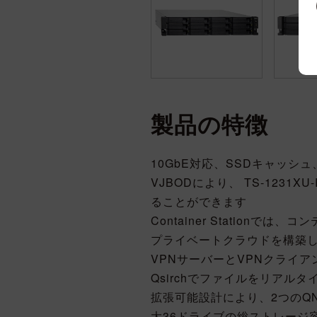
製品の特徴
10GbE対応、SSDキャッシ
VJBODにより、 TS-1231
ることができます
Container Station
プライベートクラウドを構築
VPNサーバーとVPNクライ
Qsirchでファイルをリアル
拡張可能設計により、2つのQNAP
大36ドライブの総ストレージ