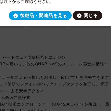
は以下からご確認ください。
後継品・関連品を見る
閉じる
ュ、ハードウェア支援暗号化エンジン
XU-RPを用いて、他のQNAP NASのストレージ容量を拡張す
では、コンテナー化による仮想化を利用し、IoTアプリを開発できます
し、1箇所でファイルやバックアップタスクを整理し、管理
アントによる安全アクセス
タイム高速自然検索
 拡張エンクロージャー (UX-1200U-RP) を接続し、最
容量を増やすことができます