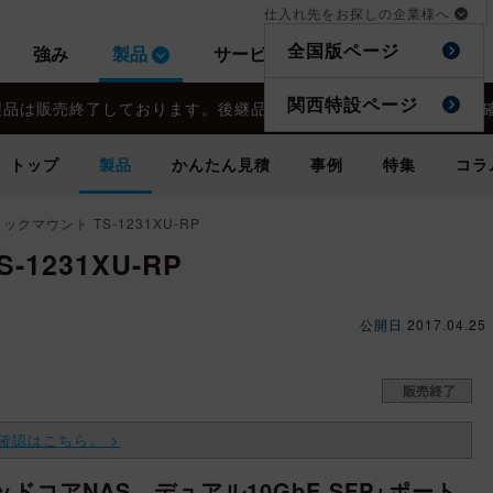
仕入れ先をお探しの企業様へ
仕入れ先をお探しの企業様へ
全国版ページ
全国版ページ
強み
強み
製品
製品
サービス
サービス
事例
事例
特集
特集
関西特設ページ
関西特設ページ
製品は販売終了しております。後継品・関連品などは
製品は販売終了しております。後継品・関連品などは
こちら
こちら
からご
からご
トップ
トップ
製品
製品
かんたん見積
かんたん見積
事例
事例
特集
特集
コラ
コラ
ラックマウント TS-1231XU-RP
1231XU-RP
公開日
2017.04.25
確認はこちら。 >
コアNAS。デュアル10GbE SFP+ポート