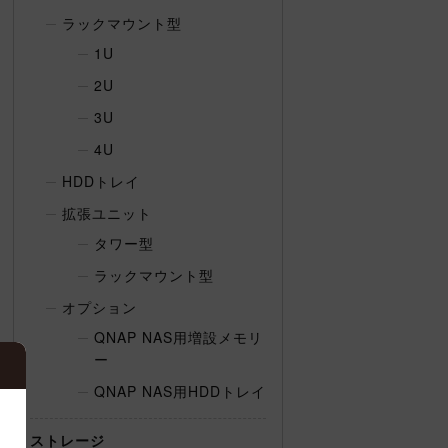
ラックマウント型
1U
2U
3U
4U
HDDトレイ
拡張ユニット
タワー型
ラックマウント型
オプション
QNAP NAS用増設メモリ
ー
QNAP NAS用HDDトレイ
ストレージ