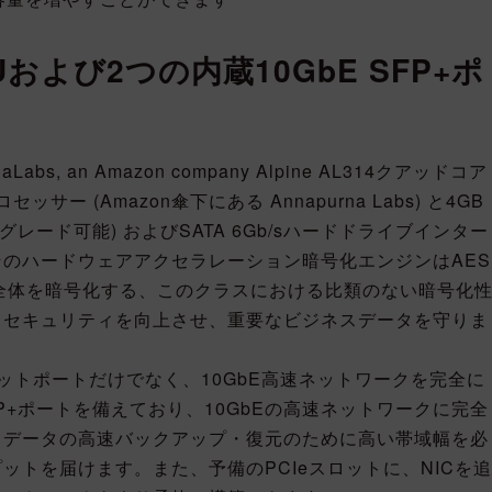
および2つの内蔵10GbE SFP+ポ
aLabs, an Amazon company Alpine AL314クアッドコア
5プロセッサー (Amazon傘下にある Annapurna Labs) と4GB
ップグレード可能) およびSATA 6Gb/sハードドライブインター
のハードウェアアクセラレーション暗号化エンジンはAES
ーム全体を暗号化する、このクラスにおける比類のない暗号化
とセキュリティを向上させ、重要なビジネスデータを守りま
ットポートだけでなく、10GbE高速ネットワークを完全に
SFP+ポートを備えており、10GbEの高速ネットワークに完全
るデータの高速バックアップ・復元のために高い帯域幅を必
ットを届けます。また、予備のPCIeスロットに、NICを追