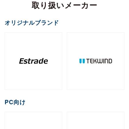
カメラ
取り扱いメーカー
全製品を見る（2）
サイネージスタンド
全製品を見る（22）
全製品を見る（5）
ペイントソフト
ゴルフボール
マウント・スタンド・クレードル
（2）
全製品を見る（6）
CPU
オフィスチェア
MXM
PCIe
M.2
オプション
ファンレスNAS
（11）
（2）
（1）
（8）
全製品を見る（2）
全製品を見る（4）
エンコーダー
オリジナルブランド
セキュリティキー
電源
（1）
（1）
全製品を見る（36）
全製品を見る（2）
和風スタンド
音響機器
（6）
全製品を見る（1）
全製品を見る（1）
全製品を見る（5）
デスクトップCPU
AI翻訳
（36）
練習器具
産業用／組込み用ボード
オプション
ライフスタイルチェア
デスクトップ/タワー型
全製品を見る（1）
デジタルサイネージソフト
全製品を見る（10）
全製品を見る（4）
デコーダー
全製品を見る（1）
全製品を見る（4）
筐体
全製品を見る（43）
全製品を見る（3）
メモリー
全製品を見る（1）
全製品を見る（5）
ゴルフバッグ
産業用／組込み用SSD
全製品を見る（26）
1ベイ
2ベイ
4ベイ
6ベイ
（2）
（9）
（11）
（8）
アクセサリー
クラウドサービス
ゲーミングチェア
全製品を見る（2）
全製品を見る（39）
分配器
DDR5 CUDIMM
DDR5 CSODIMM
8ベイ
9ベイ
（1）
12ベイ
（1）
全製品を見る（14）
全製品を見る（6）
全製品を見る（6）
（7）
（1）
（3）
コントローラー
全製品を見る（1）
PCIe Gen 4
PCIe Gen 3
SATA III
（1）
（4）
（14）
DDR5 RDIMM
DDR5 UDIMM
全製品を見る（1）
（1）
（7）
充電器
クレードル・スタンド
（2）
（3）
コラボレーションモデル
M.2
2.5インチ
Half Slim
ラックマウント型
端末管理
（10）
（5）
（2）
DDR5 SODIMM
DDR4 UDIMM
（4）
（5）
コンバーター／映像変換器
バッテリー
ケース・フィルム
（1）
（2）
全製品を見る（11）
オプション
全製品を見る（33）
全製品を見る（5）
mSATA
（3）
PC向け
全製品を見る（1）
DDR4 SODIMM
（5）
全製品を見る（3）
1U
2U
3U
4U
（7）
（19）
（4）
（2）
充電器
ゲーミング座椅子
クラウドストレージ
産業用／組込み用メモリー
内蔵HDD
全製品を見る（6）
全製品を見る（1）
全製品を見る（1）
全製品を見る（7）
字幕表⽰システム
HDDトレイ
全製品を見る（16）