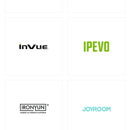
ストレージ
カメラ
全製品を見る（39）
全製品を見る（10）
書画カメラ
多用途カメラ
オプション
DAS（Direct-Attached Storage）
（6）
（1）
（2）
全製品を見る（2）
プロジェクター
タワー型
（2）
全製品を見る（3）
JBODストレージ
モニターマウント
全製品を見る（12）
全製品を見る（23）
デスク・マウントアーム
ドライブケース
（17）
全製品を見る（21）
ウォール・マウント
オプション/ アクセサリ
（4）
（2）
EBOFストレージ
キーボードマウント
全製品を見る（1）
全製品を見る（1）