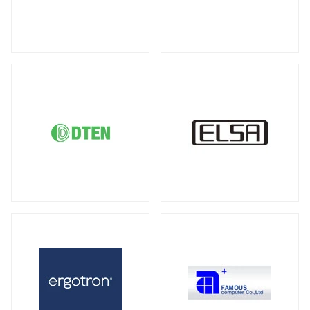
DDR5 ECC SODIMM
DDR4 RDIMM
（1）
（19）
液晶ディスプレイ
DDR4 ECC UDIMM
DDR4 ECC SODIMM
（15）
（1）
全製品を見る（21）
サーバー・ワークステーション向けMB
21.5型
23型
23.8型
27型
（2）
（1）
（4）
（3）
全製品を見る（4）
31.5型
34型
43型
50型
（1）
（2）
（1）
（1）
55型
65型
オプション
（1）
（1）
（3）
サーバー・ワークステーション向けSSD
全製品を見る（6）
モバイルモニター
PCIe Gen5
PCIe Gen4
（1）
（1）
全製品を見る（13）
SATA III 6Gb/s
U.2
U.3
（1）
（1）
（1）
21インチ
16インチ
15インチ
（1）
（1）
（5）
2.5インチ
（1）
14インチ
専用スタンド
オプション
（1）
（1）
（4）
サーバー・ワークステーション向けHDD
キーボード
全製品を見る（8）