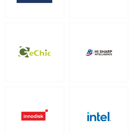
全製品を見る（2）
サーバー・ワークステーション向けグラ
外付けHDD
フィックカード
全製品を見る（14）
全製品を見る（9）
外付けSSD
サーバー・ワークステーション向けCPU
全製品を見る（8）
クーラー
全製品を見る（19）
ドッキングステーション
全製品を見る（5）
電源
全製品を見る（9）
マルチハブ&アダプター
全製品を見る（21）
その他パーツ
全製品を見る（19）
プリンター・複合機
全製品を見る（12）