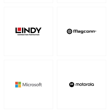
アンマネージスイッチ
（28）
周辺アクセサリー
アンマネージプラススイッチ
（12）
全製品を見る（2）
フルマネージスイッチ
スマートスイッチ
（39）
（17）
拡張システム
アクセサリー
（10）
全製品を見る（6）
光トランシーバー
メディアカードリーダー
全製品を見る（14）
全製品を見る（6）
ケーブル
電子ホワイトボード
全製品を見る（9）
全製品を見る（2）
SFP+ダイレクトアタッチケーブル
（1）
SFP28ダイレクトアタッチケーブル
（2）
パソコン用バッグ/リュック
QSFP+ダイレクトアタッチケーブル
（1）
全製品を見る（34）
QSFP28ダイレクトアタッチケーブル
（4）