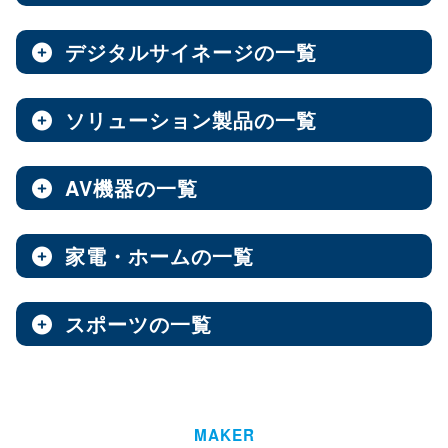
ノートPC
8インチ
エンタープライズNAS
9インチ
10インチ
（3）
（1）
（10）
全製品を見る（8）
全製品を見る（9）
全製品を見る（7）
11インチ
12インチ
13インチ
（3）
（1）
（2）
デジタルサイネージの一覧
ソフトウェア
エンベデッドシステム
15.6インチ
（1）
全製品を見る（14）
ベアキット
オールフラッシュNAS
全製品を見る（4）
ソリューション製品の一覧
全製品を見る（7）
全製品を見る（2）
デジタルサイネージ
Androidスマートフォン
【DSP版】 Windows OS
全製品を見る（15）
超小型ベアキット
（7）
ファンレスエンベデッドシステム
全製品を見る（9）
全製品を見る（6）
中小企業向けNAS
AV機器の一覧
全製品を見る（3）
Web会議システム
全製品を見る（46）
6.1インチ
6.5インチ
6.6インチ
（2）
（1）
（2）
オールインワンパッケージ
全製品を見る（30）
デジタルサイネージソフト
PCパーツ
全製品を見る（1）
6.7インチ
ハイエンド
ベアボーン
6.9インチ
Thunderbolt NAS
（1）
（4）
（1）
（3）
家電・ホームの一覧
全製品を見る（3）
AV周辺機器
全製品を見る（637）
全製品を見る（1）
オールSSD
ミドルレンジ
オールインワンソリューション
（7）
（16）
全製品を見る（10）
屋内用サイネージディスプレイ
全製品を見る（2）
PDF書き込みソフト
エントリーレベル
（10）
スポーツの一覧
全製品を見る（4）
チェア・デスク
タブレット・スマートフォン周辺機器
マザーボード
全製品を見る（1）
産業用／組込み用パーツ
スイッチャー
全製品を見る（49）
全製品を見る（47）
全製品を見る（37）
パッケージ
ホーム/SOHO向け NAS
全製品を見る（93）
全製品を見る（4）
ウォールコントローラー
全製品を見る（9）
ゴルフ用品
LGA1851
AI映像解析
LGA1700
LGA1200
（15）
（7）
（3）
全製品を見る（13）
全製品を見る（1）
ファシリティチェア
防犯対策ツール
全製品を見る（16）
全製品を見る（1）
Socket AM5
Socket AM4
延長器
（10）
MAKER
（2）
AI & GPU モジュール
ハイエンド
全製品を見る（1）
ミドルレンジ
エントリー
全製品を見る（7）
（5）
（1）
（3）