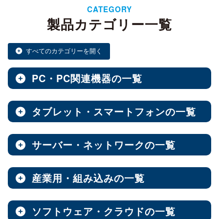
CATEGORY
製品カテゴリー一覧
すべてのカテゴリーを開く
PC・PC関連機器の一覧
タブレット・スマートフォンの一覧
ノートPC・デスクトップPC・ベアキット
全製品を見る（28）
サーバー・ネットワークの一覧
タブレット・スマートフォン
デスクトップPC
全製品を見る（30）
全製品を見る（12）
産業用・組み込みの一覧
NAS（Network Attached Storage）
小型PC
Androidタブレット
（4）
全製品を見る（186）
全製品を見る（21）
ソフトウェア・クラウドの一覧
産業用／組込み用筐体・パソコン