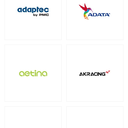
保護フィルム・スクリーンプロテクター
全製品を見る（2）
全製品を見る（3）
オットマン
DDR4
ECC Long-DIMM
（3）
（1）
WD Blue（スタンダード）
（1）
全製品を見る（1）
全製品を見る（3）
ECC SO-DIMM
Registered Long-DIMM
（1）
（1）
WD Red（NAS向け）
（2）
拡張ユニット
スクリーンモデル
スクリーンプロテクター
（1）
WD Purple（監視向け）
（2）
全製品を見る（13）
チェア オプション
全製品を見る（1）
産業用／組込み用microSDカード
全製品を見る（20）
SkyHawk（監視向け）
（2）
タワー型
ラックマウント型
（5）
（8）
Apple Pencil用ペン先
全製品を見る（7）
タブレットモデル
IronWolf（NAS向け）
（2）
全製品を見る（1）
全製品を見る（1）
BarraCuda（スタンダード）
オプション
産業用／組込み用コンパクトフラッシュ
（1）
家電製品
モバイルプリンター
全製品を見る（24）
カード
全製品を見る（7）
全製品を見る（4）
全製品を見る（3）
内蔵SSD
QNAP NAS用増設メモリー
（5）
全製品を見る（25）
カメラ
QNAP NAS用HDDトレイ
（4）
ラベルプリンター
産業用／組込み用CFastカード
全製品を見る（1）
PCIe Gen5
PCIe Gen4
PCIe Gen3
（1）
（4）
（1）
Synology NAS用増設メモリー
（3）
全製品を見る（2）
全製品を見る（2）
小型カメラ
（1）
SATA III 6Gb/s
M.2
2.5インチ
（5）
（12）
（1）
産業用／組込み用SDカード
サーバー・ワークステーション
ポータブル電源
全製品を見る（5）
グラフィックボード