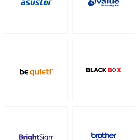
データセンター向けサーバー
スモールフォームファクター
（2）
23型タッチパネルモニター
オプション
（1）
（2）
全製品を見る（6）
ケーブル
スタンド
（5）
（2）
電源
ストレージサーバー
全製品を見る（110）
全製品を見る（5）
300W
350W
450W
500W
（2）
（1）
（1）
（4）
産業用ドローン
高性能ハイエンドサーバー
550W
600W
650W
700W
全製品を見る（1）
（4）
（1）
（4）
（2）
全製品を見る（1）
750W
800W
850W
900W
（14）
（1）
（13）
（1）
高性能モデル
1000W
1200W
1300W
（17）
（7）
（1）
高拡張性モデル
全製品を見る（1）
1500W
1600W
1650W
2050W
（1）
（1）
（2）
（2）
全製品を見る（2）
電源ケーブル
（28）
マルチプロセッサー（MP）サーバー
全製品を見る（1）
拡張インターフェース
全製品を見る（52）
ワークステーション