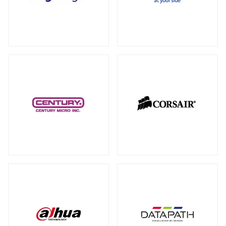
RAID カード
（5）
全製品を見る（18）
拡張インターフェース オプション
（15）
PCI-E SSD カード
10GbEカード
（1）
（1）
サーバー・ワークステーションパーツ
全製品を見る（200）
光学・リムーバブルドライブ
全製品を見る（1）
シャーシー・ケース
内蔵 CD/DVD/BD-ROM/R/R
全製品を見る（32）
（1）
サーバー・ワークステーション向けCPU
その他
全製品を見る（44）
全製品を見る（50）
その他ケーブル
その他パーツ
（20）
（22）
サーバー・ワークステーション向けメモ
リー
全製品を見る（50）
PC周辺機器
DDR5 RDIMM
DDR5 ECC UDIMM
（13）
（1）
全製品を見る（198）