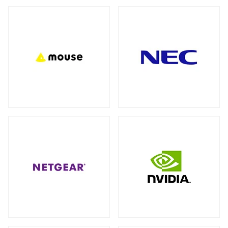
バックパック（リュック）
全製品を見る（27）
アクセサリー
全製品を見る（7）
ビジネス・通勤（セキュリティ重視）
（3）
ビジネス・通勤
トラベル・出張
（8）
（3）
モバイルルーター
ワーク＆プレイ・ライフスタイル
（10）
全製品を見る（1）
学生・キャンパス
（3）
ネットワークカメラ
全製品を見る（9）
ショルダーカバン
全製品を見る（1）
バレット型
ドーム型
（6）
（3）
スリーブ
KVMソリューション
全製品を見る（1）
全製品を見る（27）
KVMエクステンダー
（11）
キャリーバッグ