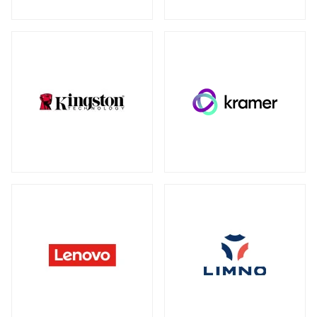
ウォールマウント
（1）
ネットワーク機器
全製品を見る（230）
SDカード
全製品を見る（3）
無線LANルーター
microSD
（3）
全製品を見る（5）
Mac周辺機器・アクセサリー
アクセスポイント
全製品を見る（7）
全製品を見る（6）
周辺機器その他
SD-WANルーター
全製品を見る（39）
全製品を見る（3）
ACアダプター
ケーブル
（4）
（30）
スイッチ
ワイヤレスディスプレイアダプター
（1）
全製品を見る（127）