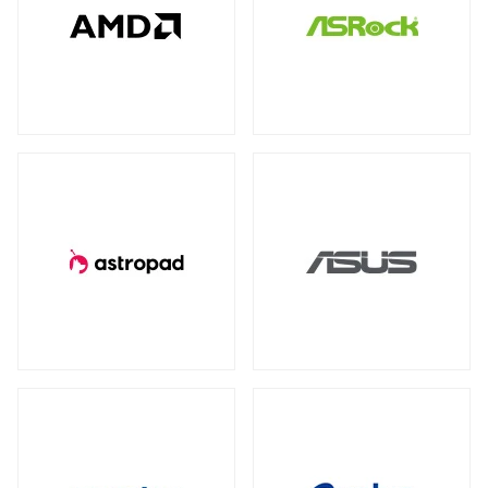
全製品を見る（78）
全製品を見る（4）
全製品を見る（7）
産業用／組込み用USBメモリー
NVIDIA RTX
NVIDIA PCI Express
（2）
（1）
太陽光パネル
サーバーシステム（完成品）
全製品を見る（4）
Intel® Arc™
（1）
全製品を見る（2）
全製品を見る（15）
グラフィックボードアクセサリー
PCIe 4.0
（2）
（1）
4U
2U
（1）
（2）
産業用／組込み用周辺機器
全製品を見る（23）
冷却パーツ
汎用サーバー
全製品を見る（158）
全製品を見る（6）
タッチパネルモニター
CPUクーラー
ケースファン
（62）
（90）
全製品を見る（23）
AI・HPC向けGPUサーバー
ファンコントローラー
ヒートシンク
（1）
（4）
11型タッチパネルモニター
（2）
全製品を見る（19）
13型タッチパネルモニター
（1）
PCケース
クラウド・ホスティング向けサーバー
15型タッチパネルモニター
（6）
全製品を見る（110）
全製品を見る（3）
17型タッチパネルモニター
（2）
フルタワー
ミドルタワー
ミニタワー
（5）
（21）
（2）
19型タッチパネルモニター
（2）