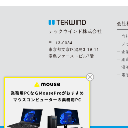
会社
テックウインド株式会社
当
〒113-0034
メ
東京都文京区湯島3-19-11
企
湯島ファーストビル7階
組
沿
電