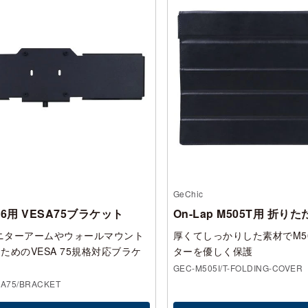
GeChic
M16用 VESA75ブラケット
On-Lap M505T用 折
モニターアームやウォールマウント
厚くてしっかりした素材でM5
ためのVESA 75規格対応ブラケ
ターを優しく保護
GEC-M505I/T-FOLDING-COVER
SA75/BRACKET