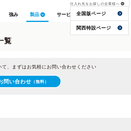
仕入れ先をお探しの企業様へ
仕入れ先をお探しの企業様へ
全国版ページ
全国版ページ
強み
強み
製品
製品
サービス
サービス
事例
事例
特集
特集
関西特設ページ
関西特設ページ
一覧
いて、まずはお気軽にお問い合わせください
お問い合わせ
（無料）