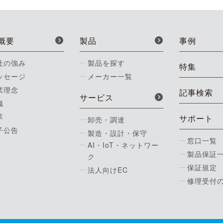
概要
製品
事例
社の強み
製品を探す
特集
ッセージ
メーカー一覧
業理念
記事検索
サービス
織
革
サポート
卸売・調達
子公告
製造・設計・保守
窓口一覧
AI・IoT・ネットワー
製品保証
ク
保証規定
法人向けEC
修理受付