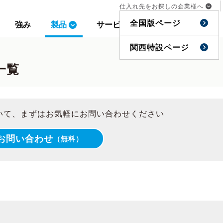
仕入れ先をお探しの企業様へ
仕入れ先をお探しの企業様へ
全国版ページ
全国版ページ
強み
強み
製品
製品
サービス
サービス
事例
事例
特集
特集
関西特設ページ
関西特設ページ
一覧
ついて、まずはお気軽にお問い合わせください
お問い合わせ
（無料）