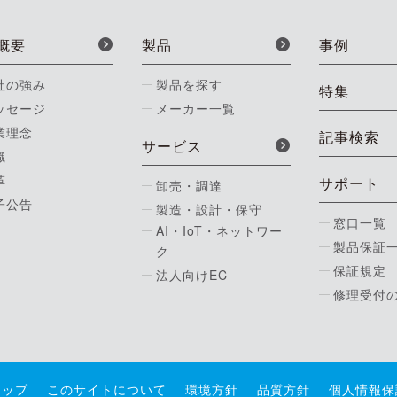
概要
製品
事例
社の強み
製品を探す
特集
ッセージ
メーカー一覧
業理念
記事検索
サービス
織
革
サポート
卸売・調達
子公告
製造・設計・保守
窓口一覧
AI・IoT・ネットワー
製品保証
ク
保証規定
法人向けEC
修理受付
マップ
このサイトについて
環境方針
品質方針
個人情報保