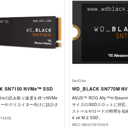
SanDisk
K SN7100 NVMe™ SSD
WD_BLACK SN770M N
MB/sの読み取り速度を持つNVMe
ASUS™ ROG Ally™やSteam
マーやクリエイター向けに設計さ
サイズのSSDスロットに対応
。
ストールやロードの時間を短縮す
4 x4 M.2 SSD。
T4X0E
WDC-WDS100T3X0G