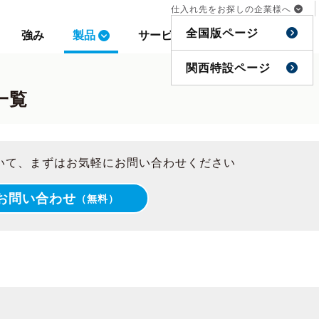
仕入れ先をお探しの企業様へ
仕入れ先をお探しの企業様へ
全国版ページ
全国版ページ
強み
強み
製品
製品
サービス
サービス
事例
事例
特集
特集
関西特設ページ
関西特設ページ
品一覧
について、まずはお気軽にお問い合わせください
お問い合わせ
（無料）