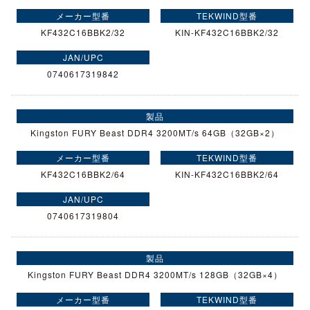
KF432C16BBK2/32
KIN-KF432C16BBK2/32
0740617319842
Kingston FURY Beast DDR4 3200MT/s 64GB（32GB×2）
KF432C16BBK2/64
KIN-KF432C16BBK2/64
0740617319804
Kingston FURY Beast DDR4 3200MT/s 128GB（32GB×4）