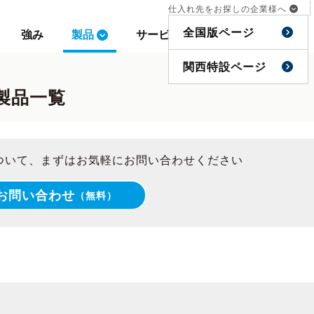
仕入れ先をお探しの企業様へ
仕入れ先をお探しの企業様へ
全国版ページ
全国版ページ
強み
強み
製品
製品
サービス
サービス
事例
事例
特集
特集
関西特設ページ
関西特設ページ
製品一覧
ついて、まずはお気軽にお問い合わせください
お問い合わせ
（無料）