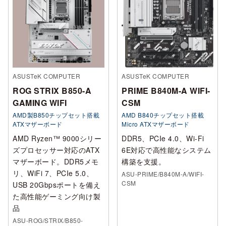
ASUSTeK COMPUTER
ASUSTeK COMPUTER
ROG STRIX B850-A
PRIME B840M-A WIFI-
GAMING WIFI
CSM
AMD製B850チップセット搭載
AMD B840チップセット搭載
ATXマザーボード
Micro ATXマザーボード
AMD Ryzen™ 9000シリー
DDR5、PCIe 4.0、Wi‑Fi
ズプロセッサー対応のATX
6E対応で高性能なシステム
マザーボード。DDR5メモ
構築を支援。
リ、WiFi 7、PCIe 5.0、
ASU-PRIME/B840M-A/WIFI-
CSM
USB 20Gbpsポートを備え
た高性能ゲーミング向け製
品
ASU-ROG/STRIX/B850-