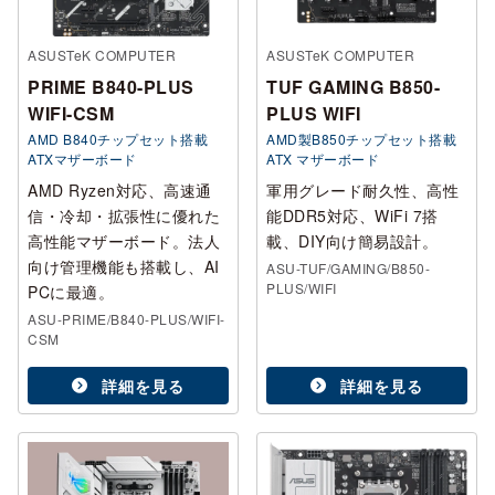
ASUSTeK COMPUTER
ASUSTeK COMPUTER
PRIME B840-PLUS
TUF GAMING B850-
WIFI-CSM
PLUS WIFI
AMD B840チップセット搭載
AMD製B850チップセット搭載
ATXマザーボード
ATX マザーボード
AMD Ryzen対応、高速通
軍用グレード耐久性、高性
信・冷却・拡張性に優れた
能DDR5対応、WiFi 7搭
高性能マザーボード。法人
載、DIY向け簡易設計。
向け管理機能も搭載し、AI
ASU-TUF/GAMING/B850-
PLUS/WIFI
PCに最適。
ASU-PRIME/B840-PLUS/WIFI-
CSM
詳細を見る
詳細を見る