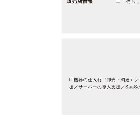
販売店情報
「有り
IT機器の仕入れ（卸売・調達）／
援／サーバーの導入支援／SaaS