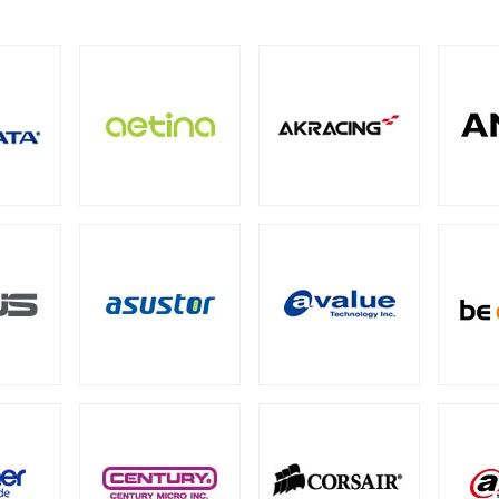
M
ECC SO-DIMM
Registered Long-DIMM
（1）
（1）
（1）
BarraCuda（スタンダード）
（1）
oSDカード
ト型
（8）
パクトフラッシュカード
4
PCIe Gen3
SATA III 6Gb/s
M.2
2.
（4）
（1）
（5）
（12）
QNAP NAS用HDDトレイ
Synology NAS用増設メモリ
tカード
5）
（4）
CI Express
Intel® Arc™
グラフィックボードアクセ
（1）
（1）
ション
ード
メモリー
成品）
ファン
ファンコントローラー
ヒートシンク
（90）
（1）
（4）