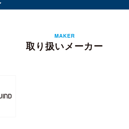
オプション
（1）
（8）
MAKER
ド
取り扱いメーカー
タンド
バッテリー
ケース・フィルム
（3）
（1）
（2）
イ
6ベイ
8ベイ
9ベイ
12ベイ
（11）
（8）
（7）
（1）
（3）
フト
 CSODIMM
DDR5 RDIMM
DDR5 UDIMM
DD
（1）
（1）
（7）
SODIMM
（5）
 3
SATA III
M.2
2.5インチ
Half Slim
（4）
（14）
（10）
（5）
4U
（2）
ーンプロテクター
リー
WD Red（NAS向け）
WD Purple（監視向け）
1）
（2）
（2）
換器
ル