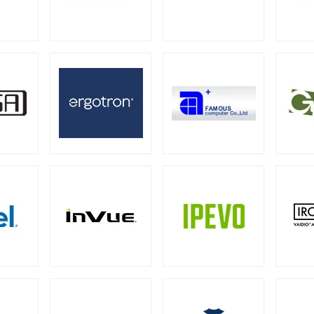
器
ー
ミニタワー
スモールフォームファクター
（21）
（2）
（2）
ーバー
13型タッチパネルモニター
15型タッチパネルモニター
2）
（1）
グ向けサーバー
19型タッチパネルモニター
23型タッチパネルモニター
2）
（2）
0W
500W
550W
600W
650W
70
（1）
（4）
（4）
（1）
（4）
00W
1000W
1200W
1300W
1500W
（1）
（17）
（7）
（1）
（1
ーバー
28）