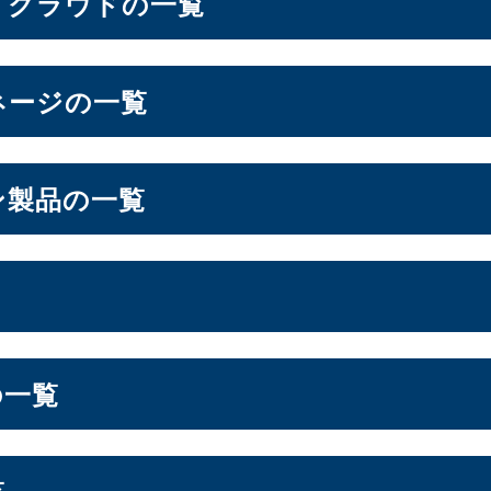
・クラウドの一覧
ン
ネージの一覧
6.6インチ
6.7インチ
6.9インチ
1）
（2）
（1）
（1）
ドシステム
ン製品の一覧
OS
ォン周辺機器
lt NAS
オールSSD
ミドルレンジ
エントリー
（3）
（7）
（16）
フト
ージ
S
スプレイ
の一覧
ーション
LGA1200
Socket AM5
Socket AM4
7）
（3）
（10）
（2）
ドル
セキュリティキー
電源
（2）
（1）
（1）
ジ
エントリー
（1）
（3）
ー
覧