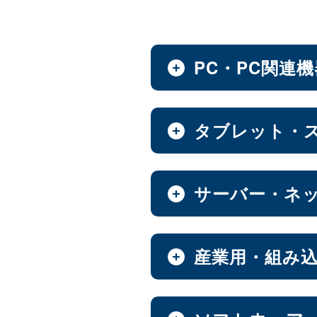
PC・PC関連
ノートPC・デスクトップ
タブレット・
全製品を見る（28）
タブレット・スマートフ
サーバー・ネ
デスクトップPC
全製品を見る（30）
全製品を見る（12）
小型PC
（4）
NAS（Network Attache
産業用・組み
Androidタブレット
全製品を見る（186）
全製品を見る（21）
ノートPC
8インチ
9インチ
（3）
（1）
全製品を見る（9）
産業用／組込み用筐体・
エンタープライズNAS