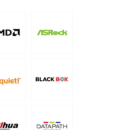
5インチ
（1）
ー
（3）
サリー
PCIe 4.0
（2）
（1）