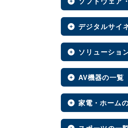
ソフトウェア
全製品を見る（8）
全製品を見る（7）
ベアキット
Androidスマートフォ
全製品を見る（7）
全製品を見る（9）
オールフラッシュNAS
ソフトウェア
デジタルサイ
エンベデッドシステム
全製品を見る（2）
全製品を見る（14）
全製品を見る（4）
超小型ベアキット
（7）
6.1インチ
6.5インチ
（2）
（
中小企業向けNAS
ファンレスエンベデッ
デジタルサイネージ
ソリューショ
【DSP版】 Windows 
全製品を見る（46）
全製品を見る（3）
全製品を見る（15）
全製品を見る（6）
PCパーツ
タブレット・スマートフ
全製品を見る（637）
ハイエンド
Thunderbo
全製品を見る（47）
（4）
ベアボーン
デジタルサイネージソ
Web会議システム
AV機器の一覧
オールインワンパッケ
全製品を見る（1）
全製品を見る（3）
全製品を見る（30）
全製品を見る（1）
マザーボード
防犯対策ツール
ホーム/SOHO向け NA
全製品を見る（37）
全製品を見る（7）
全製品を見る（13）
PDF書き込みソフト
屋内用サイネージディ
AV周辺機器
家電・ホーム
オールインワンソリュ
産業用／組込み用パーツ
全製品を見る（1）
全製品を見る（4）
LGA1851
LGA1700
全製品を見る（10）
（15）
（
全製品を見る（2）
マウント・スタンド・クレー
全製品を見る（93）
ハイエンド
ミドルレン
（5）
AI映像解析
ウォールコントローラ
パッケージ
チェア・デスク
スポーツの一
スイッチャー
CPU