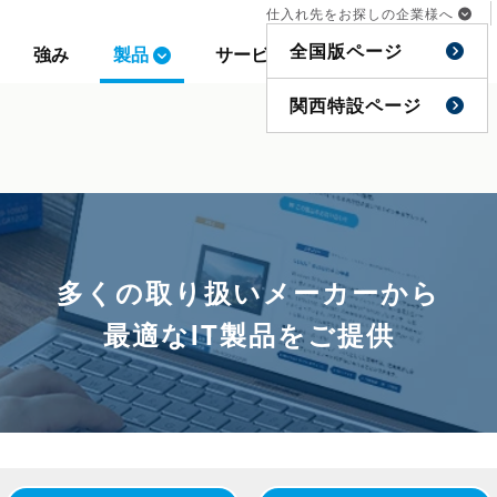
仕入れ先をお探しの企業様へ
仕入れ先をお探しの企業様へ
全国版ページ
全国版ページ
強み
強み
製品
製品
サービス
サービス
事例
事例
特集
特集
関西特設ページ
関西特設ページ
多くの取り扱いメーカーから
最適なIT製品をご提供