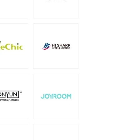
（6）
オプション
（1）
（2）
0W
750W
（2）
（14）
1600W
1650W
）
（1）
（2）