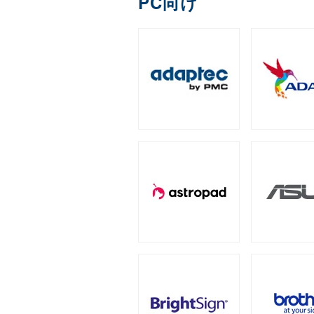
PC向け
DDR4
ECC Long-DIM
（3）
全製品を見る（1）
Apple Pencil用ペン先
IronWolf（NAS向け）
拡張ユニット
（2）
全製品を見る（1）
全製品を見る（13）
ゲーミング座椅子
字幕表⽰システム
産業用／組込み用micr
内蔵SSD
全製品を見る（1）
タワー型
ラックマウン
（5）
全製品を見る（2）
モバイルプリンター
全製品を見る（7）
全製品を見る（25）
全製品を見る（4）
オットマン
産業用／組込み用コン
PCIe Gen5
スクリーンモデル
PCIe Gen
オプション
（1）
全製品を見る（3）
ラベルプリンター
全製品を見る（3）
全製品を見る（1）
全製品を見る（24）
全製品を見る（2）
グラフィックボード
チェア オプション
QNAP NAS用増設メモリー
産業用／組込み用CFas
（
タブレットモデル
全製品を見る（7）
全製品を見る（20）
全製品を見る（2）
全製品を見る（1）
NVIDIA RTX
NVIDIA P
（2）
サーバー・ワークステー
産業用／組込み用SDカ
家電製品
全製品を見る（5）
全製品を見る（77）
全製品を見る（7）
冷却パーツ
全製品を見る（158）
産業用／組込み用USB
サーバーシステム（完
カメラ
全製品を見る（4）
全製品を見る（15）
CPUクーラー
ケース
（62）
全製品を見る（1）