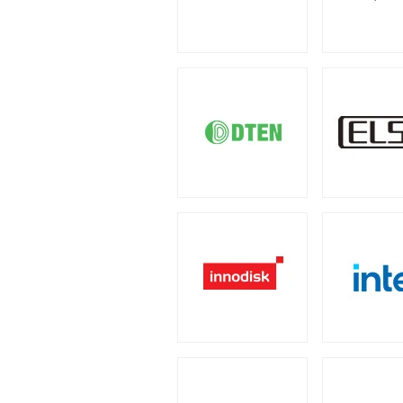
4U
2U
（1）
（2）
小型カメラ
（1）
産業用／組込み用周辺機
PCケース
全製品を見る（23）
全製品を見る（110）
汎用サーバー
ポータブル電源
全製品を見る（6）
フルタワー
ミドルタワ
（5）
全製品を見る（4）
タッチパネルモニター
全製品を見る（23）
AI・HPC向けGPUサ
太陽光パネル
電源
全製品を見る（19）
全製品を見る（2）
11型タッチパネルモニター
（
全製品を見る（110）
クラウド・ホスティン
17型タッチパネルモニター
（
300W
350W
45
（2）
（1）
全製品を見る（3）
ケーブル
スタンド
（5）
（2）
800W
850W
9
（1）
（13）
データセンター向けサ
2050W
電源ケーブル
（2）
（
全製品を見る（6）
産業用ドローン
全製品を見る（1）
ストレージサーバー
拡張インターフェース