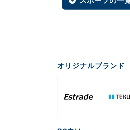
AI & GPU モジュール
オプション
ファンレスNAS
全製品を見る（1）
全製品を見る（1）
全製品を見る（9）
全製品を見る（49）
全製品を見る（4）
全製品を見る（36）
全製品を見る（22）
全製品を見る（1）
全製品を見る（1）
ペイントソフト
サイネージスタンド
カメラ
デスクトップCPU
（36）
MXM
延長器
PCIe
M.2
（11）
（2）
ゴルフ用品
ファシリティチェア
アクセサリー
デスクトップ/タワー型
全製品を見る（2）
全製品を見る（6）
全製品を見る（5）
全製品を見る（2）
全製品を見る（16）
全製品を見る（1）
全製品を見る（14）
全製品を見る（43）
メモリー
産業用／組込み用ボー
和風スタンド
AI翻訳
（6）
音響機器
エンコーダー
充電器
クレードル・ス
（2）
1ベイ
オフィスチェア
2ベイ
4ベ
（2）
（9）
全製品を見る（26）
ゴルフボール
全製品を見る（4）
全製品を見る（1）
全製品を見る（5）
全製品を見る（1）
全製品を見る（2）
全製品を見る（4）
デジタルサイネージソ
オリジナルブランド
DDR5 CUDIMM
DDR5
（1）
産業用／組込み用SSD
充電器
ラックマウント型
全製品を見る（3）
筐体
デコーダー
クラウドサービス
ライフスタイルチェア
練習器具
全製品を見る（39）
全製品を見る（6）
全製品を見る（33）
DDR4 UDIMM
DDR4 
（5）
全製品を見る（5）
全製品を見る（1）
全製品を見る（6）
全製品を見る（4）
全製品を見る（10）
PCIe Gen 4
PCIe Gen
（1）
1U
2U
3U
（7）
（19）
（4）
保護フィルム・スクリ
コントローラー
分配器
内蔵HDD
ゲーミングチェア
ゴルフバッグ
端末管理
全製品を見る（1）
全製品を見る（1）
全製品を見る（1）
全製品を見る（16）
全製品を見る（6）
全製品を見る（2）
全製品を見る（5）
産業用／組込み用メモ
HDDトレイ
スクリーンプロテクター
（1）
全製品を見る（7）
全製品を見る（3）
オプション
WD Blue（スタンダード）
（
コンバーター／映像変
コラボレーションモデ
クラウドストレージ
全製品を見る（3）
全製品を見る（1）
全製品を見る（11）