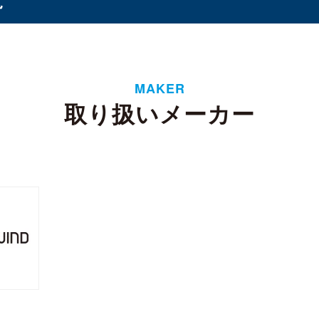
オプション
（1）
（8）
MAKER
ド
取り扱いメーカー
タンド
バッテリー
ケース・フィルム
（3）
（1）
（2）
イ
6ベイ
8ベイ
9ベイ
12ベイ
（11）
（8）
（7）
（1）
（3）
フト
 CSODIMM
DDR5 RDIMM
DDR5 UDIMM
DD
（1）
（1）
（7）
SODIMM
（5）
 3
SATA III
M.2
2.5インチ
Half Slim
（4）
（14）
（10）
（5）
4U
（2）
ーンプロテクター
リー
WD Red（NAS向け）
WD Purple（監視向け）
1）
（2）
（2）
換器
ル