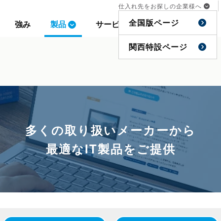
仕入れ先をお探しの企業様へ
仕入れ先をお探しの企業様へ
全国版ページ
全国版ページ
強み
強み
製品
製品
サービス
サービス
事例
事例
特集
特集
関西特設ページ
関西特設ページ
多くの取り扱いメーカーから
最適なIT製品をご提供