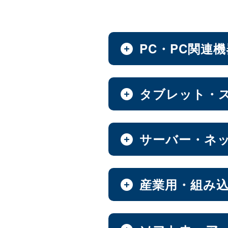
PC・PC関連
ノートPC・デスクトップ
タブレット・
全製品を見る（28）
タブレット・スマートフ
サーバー・ネ
デスクトップPC
全製品を見る（30）
全製品を見る（12）
小型PC
（4）
NAS（Network Attache
産業用・組み
Androidタブレット
全製品を見る（186）
全製品を見る（21）
ノートPC
8インチ
9インチ
（3）
（1）
全製品を見る（9）
産業用／組込み用筐体・
エンタープライズNAS