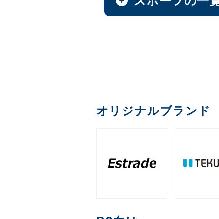
AI & GPU モジュール
オプション
ファンレスNAS
全製品を見る（1）
全製品を見る（1）
全製品を見る（9）
全製品を見る（49）
全製品を見る（4）
全製品を見る（36）
全製品を見る（22）
全製品を見る（1）
全製品を見る（1）
ペイントソフト
サイネージスタンド
カメラ
デスクトップCPU
（36）
MXM
延長器
PCIe
M.2
（11）
（2）
ゴルフ用品
ファシリティチェア
アクセサリー
デスクトップ/タワー型
全製品を見る（2）
全製品を見る（6）
全製品を見る（5）
全製品を見る（2）
全製品を見る（16）
全製品を見る（1）
全製品を見る（14）
全製品を見る（43）
メモリー
産業用／組込み用ボー
和風スタンド
AI翻訳
（6）
音響機器
エンコーダー
充電器
クレードル・ス
（2）
1ベイ
オフィスチェア
2ベイ
4ベ
（2）
（9）
全製品を見る（26）
ゴルフボール
全製品を見る（4）
全製品を見る（1）
全製品を見る（5）
全製品を見る（1）
全製品を見る（2）
全製品を見る（4）
デジタルサイネージソ
オリジナルブランド
DDR5 CUDIMM
DDR5
（1）
産業用／組込み用SSD
充電器
ラックマウント型
全製品を見る（3）
筐体
デコーダー
クラウドサービス
ライフスタイルチェア
練習器具
全製品を見る（39）
全製品を見る（6）
全製品を見る（33）
DDR4 UDIMM
DDR4 
（5）
全製品を見る（5）
全製品を見る（1）
全製品を見る（6）
全製品を見る（4）
全製品を見る（10）
PCIe Gen 4
PCIe Gen
（1）
1U
2U
3U
（7）
（19）
（4）
保護フィルム・スクリ
コントローラー
分配器
内蔵HDD
ゲーミングチェア
ゴルフバッグ
端末管理
全製品を見る（1）
全製品を見る（1）
全製品を見る（1）
全製品を見る（16）
全製品を見る（6）
全製品を見る（2）
全製品を見る（5）
産業用／組込み用メモ
HDDトレイ
スクリーンプロテクター
（1）
全製品を見る（7）
全製品を見る（3）
オプション
WD Blue（スタンダード）
（
コンバーター／映像変
コラボレーションモデ
クラウドストレージ
全製品を見る（3）
全製品を見る（1）
全製品を見る（11）