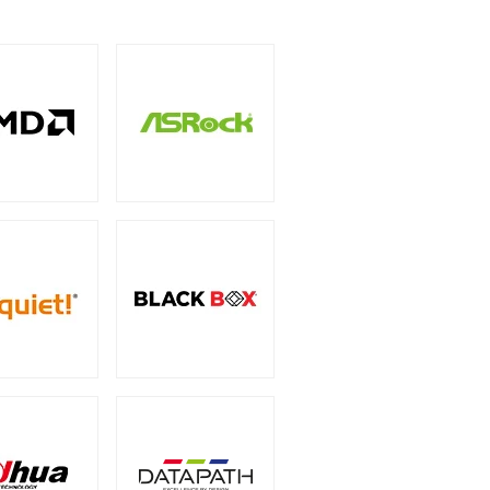
5インチ
（1）
ー
（3）
サリー
PCIe 4.0
（2）
（1）