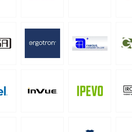
器
ー
ミニタワー
スモールフォームファクター
（21）
（2）
（2）
ーバー
13型タッチパネルモニター
15型タッチパネルモニター
2）
（1）
グ向けサーバー
19型タッチパネルモニター
23型タッチパネルモニター
2）
（2）
0W
500W
550W
600W
650W
70
（1）
（4）
（4）
（1）
（4）
00W
1000W
1200W
1300W
1500W
（1）
（17）
（7）
（1）
（1
ーバー
28）