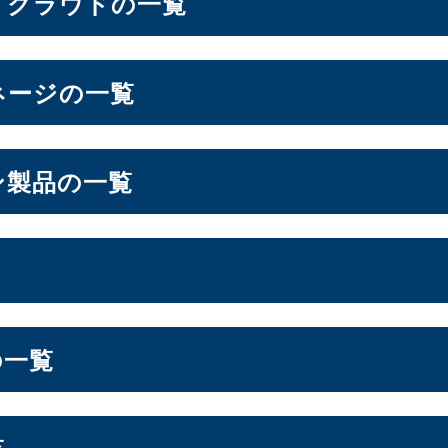
・クラウドの一覧
ン
ネージの一覧
6.6インチ
6.7インチ
6.9インチ
1）
（2）
（1）
（1）
ドシステム
ン製品の一覧
OS
ォン周辺機器
lt NAS
オールSSD
ミドルレンジ
エントリー
（3）
（7）
（16）
フト
ージ
S
スプレイ
の一覧
ーション
LGA1200
Socket AM5
Socket AM4
7）
（3）
（10）
（2）
ドル
セキュリティキー
電源
（2）
（1）
（1）
ジ
エントリー
（1）
（3）
ー
覧