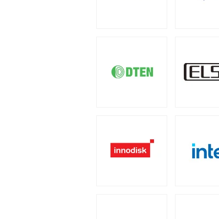
4U
2U
（1）
（2）
小型カメラ
（1）
産業用／組込み用周辺機
PCケース
全製品を見る（23）
全製品を見る（110）
汎用サーバー
ポータブル電源
全製品を見る（6）
フルタワー
ミドルタワ
（5）
全製品を見る（4）
タッチパネルモニター
全製品を見る（23）
AI・HPC向けGPUサ
太陽光パネル
電源
全製品を見る（19）
全製品を見る（2）
11型タッチパネルモニター
（
全製品を見る（110）
クラウド・ホスティン
17型タッチパネルモニター
（
300W
350W
45
（2）
（1）
全製品を見る（3）
ケーブル
スタンド
（5）
（2）
800W
850W
9
（1）
（13）
データセンター向けサ
2050W
電源ケーブル
（2）
（
全製品を見る（6）
産業用ドローン
全製品を見る（1）
ストレージサーバー
拡張インターフェース