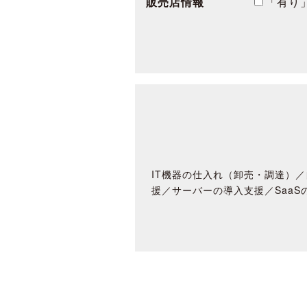
販売店情報
「有り
IT機器の仕入れ（卸売・調達）／
援／サーバーの導入支援／SaaS