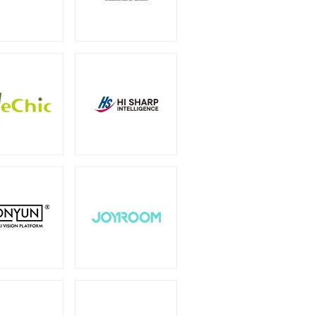
（6）
オプション
（1）
（2）
0W
750W
（2）
（14）
1600W
1650W
）
（1）
（2）