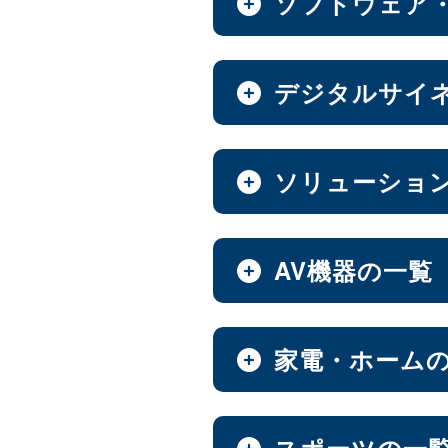
ソフトウェア
全製品を見る（8）
全製品を見る（7）
ベアキット
Androidスマートフォ
全製品を見る（7）
全製品を見る（9）
オールフラッシュNAS
ソフトウェア
デジタルサイ
エンベデッドシステム
全製品を見る（2）
全製品を見る（14）
全製品を見る（4）
超小型ベアキット
（7）
6.1インチ
6.5インチ
（2）
（
中小企業向けNAS
ファンレスエンベデッ
デジタルサイネージ
ソリューショ
【DSP版】 Windows 
全製品を見る（46）
全製品を見る（3）
全製品を見る（15）
全製品を見る（6）
PCパーツ
タブレット・スマートフ
全製品を見る（637）
ハイエンド
Thunderbo
全製品を見る（47）
（4）
ベアボーン
デジタルサイネージソ
Web会議システム
AV機器の一覧
オールインワンパッケ
全製品を見る（1）
全製品を見る（3）
全製品を見る（30）
全製品を見る（1）
マザーボード
防犯対策ツール
ホーム/SOHO向け NA
全製品を見る（37）
全製品を見る（7）
全製品を見る（13）
PDF書き込みソフト
屋内用サイネージディ
AV周辺機器
家電・ホーム
オールインワンソリュ
産業用／組込み用パーツ
全製品を見る（1）
全製品を見る（4）
LGA1851
LGA1700
全製品を見る（10）
（15）
（
全製品を見る（2）
マウント・スタンド・クレー
全製品を見る（93）
ハイエンド
ミドルレン
（5）
AI映像解析
ウォールコントローラ
パッケージ
チェア・デスク
スポーツの一
スイッチャー
CPU