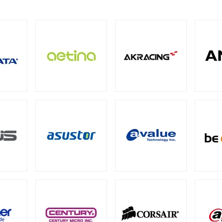
M
ECC SO-DIMM
Registered Long-DIMM
（1）
（1）
（1）
BarraCuda（スタンダード）
（1）
oSDカード
ト型
（8）
パクトフラッシュカード
4
PCIe Gen3
SATA III 6Gb/s
M.2
2.
（4）
（1）
（5）
（12）
QNAP NAS用HDDトレイ
Synology NAS用増設メモリ
tカード
5）
（4）
CI Express
Intel® Arc™
グラフィックボードアクセ
（1）
（1）
ション
ード
メモリー
成品）
ファン
ファンコントローラー
ヒートシンク
（90）
（1）
（4）