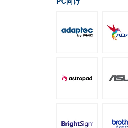
PC向け
DDR4
ECC Long-DIM
（3）
全製品を見る（1）
Apple Pencil用ペン先
IronWolf（NAS向け）
拡張ユニット
（2）
全製品を見る（1）
全製品を見る（13）
ゲーミング座椅子
字幕表⽰システム
産業用／組込み用micr
内蔵SSD
全製品を見る（1）
タワー型
ラックマウン
（5）
全製品を見る（2）
モバイルプリンター
全製品を見る（7）
全製品を見る（25）
全製品を見る（4）
オットマン
産業用／組込み用コン
PCIe Gen5
スクリーンモデル
PCIe Gen
オプション
（1）
全製品を見る（3）
ラベルプリンター
全製品を見る（3）
全製品を見る（1）
全製品を見る（24）
全製品を見る（2）
グラフィックボード
チェア オプション
QNAP NAS用増設メモリー
産業用／組込み用CFas
（
タブレットモデル
全製品を見る（7）
全製品を見る（20）
全製品を見る（2）
全製品を見る（1）
NVIDIA RTX
NVIDIA P
（2）
サーバー・ワークステー
産業用／組込み用SDカ
家電製品
全製品を見る（5）
全製品を見る（77）
全製品を見る（7）
冷却パーツ
全製品を見る（158）
産業用／組込み用USB
サーバーシステム（完
カメラ
全製品を見る（4）
全製品を見る（15）
CPUクーラー
ケース
（62）
全製品を見る（1）