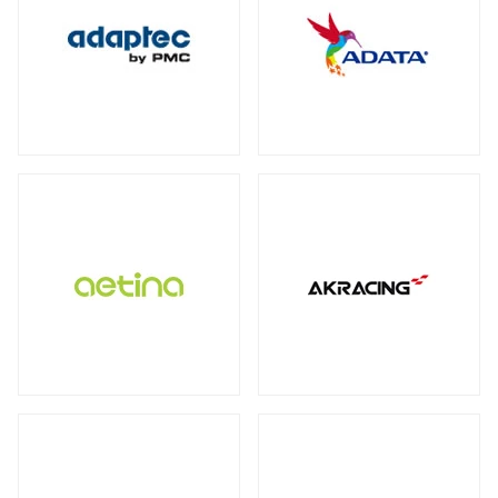
保護フィルム・スクリーンプロテクター
全製品を見る（2）
全製品を見る（3）
オットマン
DDR4
ECC Long-DIMM
（3）
（1）
WD Blue（スタンダード）
（1）
全製品を見る（1）
全製品を見る（3）
ECC SO-DIMM
Registered Long-DIMM
（1）
（1）
WD Red（NAS向け）
（2）
拡張ユニット
スクリーンモデル
スクリーンプロテクター
（1）
WD Purple（監視向け）
（2）
全製品を見る（13）
チェア オプション
全製品を見る（1）
産業用／組込み用microSDカード
全製品を見る（20）
SkyHawk（監視向け）
（2）
タワー型
ラックマウント型
（5）
（8）
Apple Pencil用ペン先
全製品を見る（7）
タブレットモデル
IronWolf（NAS向け）
（2）
全製品を見る（1）
全製品を見る（1）
BarraCuda（スタンダード）
オプション
産業用／組込み用コンパクトフラッシュ
（1）
家電製品
モバイルプリンター
全製品を見る（24）
カード
全製品を見る（7）
全製品を見る（4）
全製品を見る（3）
内蔵SSD
QNAP NAS用増設メモリー
（5）
全製品を見る（25）
カメラ
QNAP NAS用HDDトレイ
（4）
ラベルプリンター
産業用／組込み用CFastカード
全製品を見る（1）
PCIe Gen5
PCIe Gen4
PCIe Gen3
（1）
（4）
（1）
Synology NAS用増設メモリー
（3）
全製品を見る（2）
全製品を見る（2）
小型カメラ
（1）
SATA III 6Gb/s
M.2
2.5インチ
（5）
（12）
（1）
産業用／組込み用SDカード
サーバー・ワークステーション
ポータブル電源
全製品を見る（5）
グラフィックボード