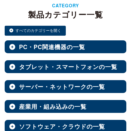
CATEGORY
製品カテゴリー一覧
すべてのカテゴリーを開く
PC・PC関連機器の一覧
タブレット・スマートフォンの一覧
ノートPC・デスクトップPC・ベアキット
全製品を見る（28）
サーバー・ネットワークの一覧
タブレット・スマートフォン
デスクトップPC
全製品を見る（30）
全製品を見る（12）
産業用・組み込みの一覧
NAS（Network Attached Storage）
小型PC
Androidタブレット
（4）
全製品を見る（186）
全製品を見る（21）
ソフトウェア・クラウドの一覧
産業用／組込み用筐体・パソコン