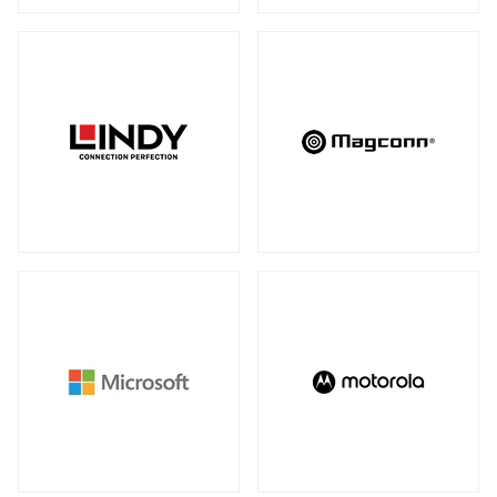
アンマネージスイッチ
（28）
周辺アクセサリー
アンマネージプラススイッチ
（12）
全製品を見る（2）
フルマネージスイッチ
スマートスイッチ
（39）
（17）
拡張システム
アクセサリー
（10）
全製品を見る（6）
光トランシーバー
メディアカードリーダー
全製品を見る（14）
全製品を見る（6）
ケーブル
電子ホワイトボード
全製品を見る（9）
全製品を見る（2）
SFP+ダイレクトアタッチケーブル
（1）
SFP28ダイレクトアタッチケーブル
（2）
パソコン用バッグ/リュック
QSFP+ダイレクトアタッチケーブル
（1）
全製品を見る（34）
QSFP28ダイレクトアタッチケーブル
（4）