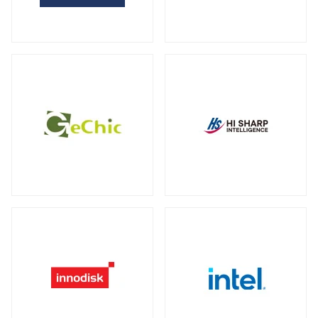
全製品を見る（2）
サーバー・ワークステーション向けグラ
外付けHDD
フィックカード
全製品を見る（14）
全製品を見る（9）
外付けSSD
サーバー・ワークステーション向けCPU
全製品を見る（8）
クーラー
全製品を見る（19）
ドッキングステーション
全製品を見る（5）
電源
全製品を見る（9）
マルチハブ&アダプター
全製品を見る（21）
その他パーツ
全製品を見る（19）
プリンター・複合機
全製品を見る（12）