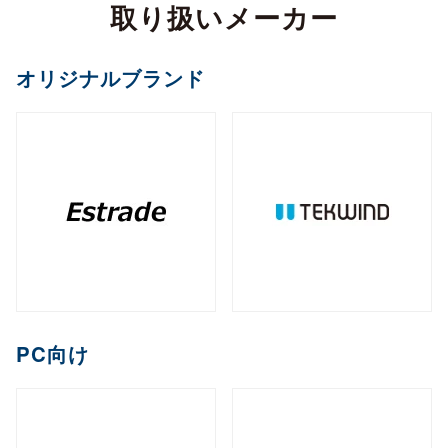
カメラ
取り扱いメーカー
全製品を見る（2）
サイネージスタンド
全製品を見る（22）
全製品を見る（5）
ペイントソフト
ゴルフボール
マウント・スタンド・クレードル
（2）
全製品を見る（6）
CPU
オフィスチェア
MXM
PCIe
M.2
オプション
ファンレスNAS
（11）
（2）
（1）
（8）
全製品を見る（2）
全製品を見る（4）
エンコーダー
オリジナルブランド
セキュリティキー
電源
（1）
（1）
全製品を見る（36）
全製品を見る（2）
和風スタンド
音響機器
（6）
全製品を見る（1）
全製品を見る（1）
全製品を見る（5）
デスクトップCPU
AI翻訳
（36）
練習器具
産業用／組込み用ボード
オプション
ライフスタイルチェア
デスクトップ/タワー型
全製品を見る（1）
デジタルサイネージソフト
全製品を見る（10）
全製品を見る（4）
デコーダー
全製品を見る（1）
全製品を見る（4）
筐体
全製品を見る（43）
全製品を見る（3）
メモリー
全製品を見る（1）
全製品を見る（5）
ゴルフバッグ
産業用／組込み用SSD
全製品を見る（26）
1ベイ
2ベイ
4ベイ
6ベイ
（2）
（9）
（11）
（8）
アクセサリー
クラウドサービス
ゲーミングチェア
全製品を見る（2）
全製品を見る（39）
分配器
DDR5 CUDIMM
DDR5 CSODIMM
8ベイ
9ベイ
（1）
12ベイ
（1）
全製品を見る（14）
全製品を見る（6）
全製品を見る（6）
（7）
（1）
（3）
コントローラー
全製品を見る（1）
PCIe Gen 4
PCIe Gen 3
SATA III
（1）
（4）
（14）
DDR5 RDIMM
DDR5 UDIMM
全製品を見る（1）
（1）
（7）
充電器
クレードル・スタンド
（2）
（3）
コラボレーションモデル
M.2
2.5インチ
Half Slim
ラックマウント型
端末管理
（10）
（5）
（2）
DDR5 SODIMM
DDR4 UDIMM
（4）
（5）
コンバーター／映像変換器
バッテリー
ケース・フィルム
（1）
（2）
全製品を見る（11）
オプション
全製品を見る（33）
全製品を見る（5）
mSATA
（3）
PC向け
全製品を見る（1）
DDR4 SODIMM
（5）
全製品を見る（3）
1U
2U
3U
4U
（7）
（19）
（4）
（2）
充電器
ゲーミング座椅子
クラウドストレージ
産業用／組込み用メモリー
内蔵HDD
全製品を見る（6）
全製品を見る（1）
全製品を見る（1）
全製品を見る（7）
字幕表⽰システム
HDDトレイ
全製品を見る（16）