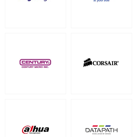
RAID カード
（5）
全製品を見る（18）
拡張インターフェース オプション
（15）
PCI-E SSD カード
10GbEカード
（1）
（1）
サーバー・ワークステーションパーツ
全製品を見る（200）
光学・リムーバブルドライブ
全製品を見る（1）
シャーシー・ケース
内蔵 CD/DVD/BD-ROM/R/R
全製品を見る（32）
（1）
サーバー・ワークステーション向けCPU
その他
全製品を見る（44）
全製品を見る（50）
その他ケーブル
その他パーツ
（20）
（22）
サーバー・ワークステーション向けメモ
リー
全製品を見る（50）
PC周辺機器
DDR5 RDIMM
DDR5 ECC UDIMM
（13）
（1）
全製品を見る（198）