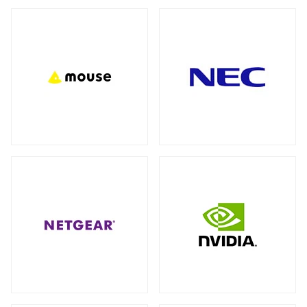
バックパック（リュック）
全製品を見る（27）
アクセサリー
全製品を見る（7）
ビジネス・通勤（セキュリティ重視）
（3）
ビジネス・通勤
トラベル・出張
（8）
（3）
モバイルルーター
ワーク＆プレイ・ライフスタイル
（10）
全製品を見る（1）
学生・キャンパス
（3）
ネットワークカメラ
全製品を見る（9）
ショルダーカバン
全製品を見る（1）
バレット型
ドーム型
（6）
（3）
スリーブ
KVMソリューション
全製品を見る（1）
全製品を見る（27）
KVMエクステンダー
（11）
キャリーバッグ