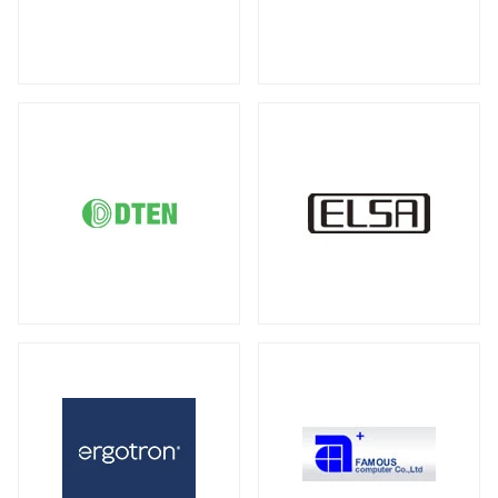
DDR5 ECC SODIMM
DDR4 RDIMM
（1）
（19）
液晶ディスプレイ
DDR4 ECC UDIMM
DDR4 ECC SODIMM
（15）
（1）
全製品を見る（21）
サーバー・ワークステーション向けMB
21.5型
23型
23.8型
27型
（2）
（1）
（4）
（3）
全製品を見る（4）
31.5型
34型
43型
50型
（1）
（2）
（1）
（1）
55型
65型
オプション
（1）
（1）
（3）
サーバー・ワークステーション向けSSD
全製品を見る（6）
モバイルモニター
PCIe Gen5
PCIe Gen4
（1）
（1）
全製品を見る（13）
SATA III 6Gb/s
U.2
U.3
（1）
（1）
（1）
21インチ
16インチ
15インチ
（1）
（1）
（5）
2.5インチ
（1）
14インチ
専用スタンド
オプション
（1）
（1）
（4）
サーバー・ワークステーション向けHDD
キーボード
全製品を見る（8）