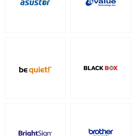
データセンター向けサーバー
スモールフォームファクター
（2）
23型タッチパネルモニター
オプション
（1）
（2）
全製品を見る（6）
ケーブル
スタンド
（5）
（2）
電源
ストレージサーバー
全製品を見る（110）
全製品を見る（5）
300W
350W
450W
500W
（2）
（1）
（1）
（4）
産業用ドローン
高性能ハイエンドサーバー
550W
600W
650W
700W
全製品を見る（1）
（4）
（1）
（4）
（2）
全製品を見る（1）
750W
800W
850W
900W
（14）
（1）
（13）
（1）
高性能モデル
1000W
1200W
1300W
（17）
（7）
（1）
高拡張性モデル
全製品を見る（1）
1500W
1600W
1650W
2050W
（1）
（1）
（2）
（2）
全製品を見る（2）
電源ケーブル
（28）
マルチプロセッサー（MP）サーバー
全製品を見る（1）
拡張インターフェース
全製品を見る（52）
ワークステーション