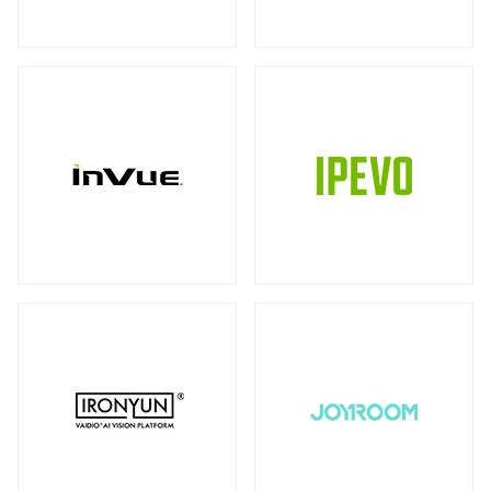
ストレージ
カメラ
全製品を見る（39）
全製品を見る（10）
書画カメラ
多用途カメラ
オプション
DAS（Direct-Attached Storage）
（6）
（1）
（2）
全製品を見る（2）
プロジェクター
タワー型
（2）
全製品を見る（3）
JBODストレージ
モニターマウント
全製品を見る（12）
全製品を見る（23）
デスク・マウントアーム
ドライブケース
（17）
全製品を見る（21）
ウォール・マウント
オプション/ アクセサリ
（4）
（2）
EBOFストレージ
キーボードマウント
全製品を見る（1）
全製品を見る（1）