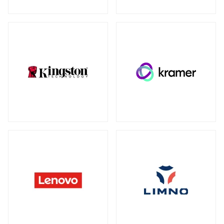
ウォールマウント
（1）
ネットワーク機器
全製品を見る（230）
SDカード
全製品を見る（3）
無線LANルーター
microSD
（3）
全製品を見る（5）
Mac周辺機器・アクセサリー
アクセスポイント
全製品を見る（7）
全製品を見る（6）
周辺機器その他
SD-WANルーター
全製品を見る（39）
全製品を見る（3）
ACアダプター
ケーブル
（4）
（30）
スイッチ
ワイヤレスディスプレイアダプター
（1）
全製品を見る（127）