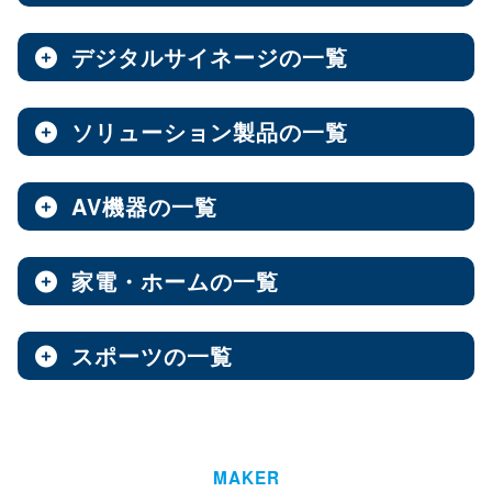
ノートPC
8インチ
エンタープライズNAS
9インチ
10インチ
（3）
（1）
（10）
全製品を見る（8）
全製品を見る（9）
全製品を見る（7）
11インチ
12インチ
13インチ
（3）
（1）
（2）
デジタルサイネージの一覧
ソフトウェア
エンベデッドシステム
15.6インチ
（1）
全製品を見る（14）
ベアキット
オールフラッシュNAS
全製品を見る（4）
ソリューション製品の一覧
全製品を見る（7）
全製品を見る（2）
デジタルサイネージ
Androidスマートフォン
【DSP版】 Windows OS
全製品を見る（15）
超小型ベアキット
（7）
ファンレスエンベデッドシステム
全製品を見る（9）
全製品を見る（6）
中小企業向けNAS
AV機器の一覧
全製品を見る（3）
Web会議システム
全製品を見る（46）
6.1インチ
6.5インチ
6.6インチ
（2）
（1）
（2）
オールインワンパッケージ
全製品を見る（30）
デジタルサイネージソフト
PCパーツ
全製品を見る（1）
6.7インチ
ハイエンド
ベアボーン
6.9インチ
Thunderbolt NAS
（1）
（4）
（1）
（3）
家電・ホームの一覧
全製品を見る（3）
AV周辺機器
全製品を見る（637）
全製品を見る（1）
オールSSD
ミドルレンジ
オールインワンソリューション
（7）
（16）
全製品を見る（10）
屋内用サイネージディスプレイ
全製品を見る（2）
PDF書き込みソフト
エントリーレベル
（10）
スポーツの一覧
全製品を見る（4）
チェア・デスク
タブレット・スマートフォン周辺機器
マザーボード
全製品を見る（1）
産業用／組込み用パーツ
スイッチャー
全製品を見る（49）
全製品を見る（47）
全製品を見る（37）
パッケージ
ホーム/SOHO向け NAS
全製品を見る（93）
全製品を見る（4）
ウォールコントローラー
全製品を見る（9）
ゴルフ用品
LGA1851
AI映像解析
LGA1700
LGA1200
（15）
（7）
（3）
全製品を見る（13）
全製品を見る（1）
ファシリティチェア
防犯対策ツール
全製品を見る（16）
全製品を見る（1）
Socket AM5
Socket AM4
延長器
（10）
MAKER
（2）
AI & GPU モジュール
ハイエンド
全製品を見る（1）
ミドルレンジ
エントリー
全製品を見る（7）
（5）
（1）
（3）