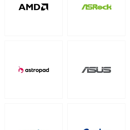
全製品を見る（78）
全製品を見る（4）
全製品を見る（7）
産業用／組込み用USBメモリー
NVIDIA RTX
NVIDIA PCI Express
（2）
（1）
太陽光パネル
サーバーシステム（完成品）
全製品を見る（4）
Intel® Arc™
（1）
全製品を見る（2）
全製品を見る（15）
グラフィックボードアクセサリー
PCIe 4.0
（2）
（1）
4U
2U
（1）
（2）
産業用／組込み用周辺機器
全製品を見る（23）
冷却パーツ
汎用サーバー
全製品を見る（158）
全製品を見る（6）
タッチパネルモニター
CPUクーラー
ケースファン
（62）
（90）
全製品を見る（23）
AI・HPC向けGPUサーバー
ファンコントローラー
ヒートシンク
（1）
（4）
11型タッチパネルモニター
（2）
全製品を見る（19）
13型タッチパネルモニター
（1）
PCケース
クラウド・ホスティング向けサーバー
15型タッチパネルモニター
（6）
全製品を見る（110）
全製品を見る（3）
17型タッチパネルモニター
（2）
フルタワー
ミドルタワー
ミニタワー
（5）
（21）
（2）
19型タッチパネルモニター
（2）