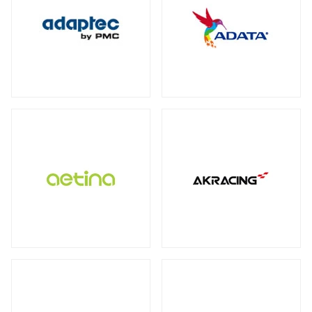
保護フィルム・スクリーンプロテクター
全製品を見る（2）
全製品を見る（3）
オットマン
DDR4
ECC Long-DIMM
（3）
（1）
WD Blue（スタンダード）
（1）
全製品を見る（1）
全製品を見る（3）
ECC SO-DIMM
Registered Long-DIMM
（1）
（1）
WD Red（NAS向け）
（2）
拡張ユニット
スクリーンモデル
スクリーンプロテクター
（1）
WD Purple（監視向け）
（2）
全製品を見る（13）
チェア オプション
全製品を見る（1）
産業用／組込み用microSDカード
全製品を見る（20）
SkyHawk（監視向け）
（2）
タワー型
ラックマウント型
（5）
（8）
Apple Pencil用ペン先
全製品を見る（7）
タブレットモデル
IronWolf（NAS向け）
（2）
全製品を見る（1）
全製品を見る（1）
BarraCuda（スタンダード）
オプション
産業用／組込み用コンパクトフラッシュ
（1）
家電製品
モバイルプリンター
全製品を見る（24）
カード
全製品を見る（7）
全製品を見る（4）
全製品を見る（3）
内蔵SSD
QNAP NAS用増設メモリー
（5）
全製品を見る（25）
カメラ
QNAP NAS用HDDトレイ
（4）
ラベルプリンター
産業用／組込み用CFastカード
全製品を見る（1）
PCIe Gen5
PCIe Gen4
PCIe Gen3
（1）
（4）
（1）
Synology NAS用増設メモリー
（3）
全製品を見る（2）
全製品を見る（2）
小型カメラ
（1）
SATA III 6Gb/s
M.2
2.5インチ
（5）
（12）
（1）
産業用／組込み用SDカード
サーバー・ワークステーション
ポータブル電源
全製品を見る（5）
グラフィックボード