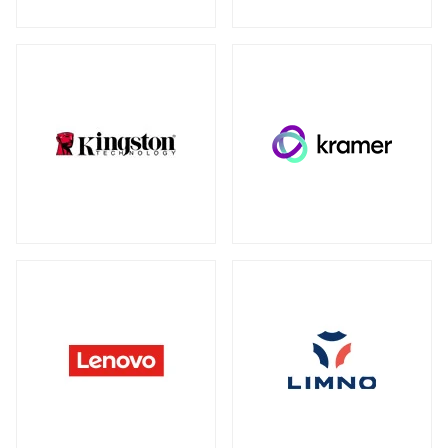
ウォールマウント
（1）
ネットワーク機器
全製品を見る（230）
SDカード
全製品を見る（3）
無線LANルーター
microSD
（3）
全製品を見る（5）
Mac周辺機器・アクセサリー
アクセスポイント
全製品を見る（7）
全製品を見る（6）
周辺機器その他
SD-WANルーター
全製品を見る（39）
全製品を見る（3）
ACアダプター
ケーブル
（4）
（30）
スイッチ
ワイヤレスディスプレイアダプター
（1）
全製品を見る（127）