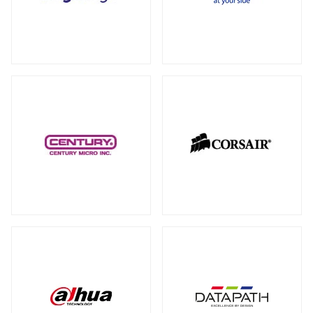
RAID カード
（5）
全製品を見る（18）
拡張インターフェース オプション
（15）
PCI-E SSD カード
10GbEカード
（1）
（1）
サーバー・ワークステーションパーツ
全製品を見る（200）
光学・リムーバブルドライブ
全製品を見る（1）
シャーシー・ケース
内蔵 CD/DVD/BD-ROM/R/R
全製品を見る（32）
（1）
サーバー・ワークステーション向けCPU
その他
全製品を見る（44）
全製品を見る（50）
その他ケーブル
その他パーツ
（20）
（22）
サーバー・ワークステーション向けメモ
リー
全製品を見る（50）
PC周辺機器
DDR5 RDIMM
DDR5 ECC UDIMM
（13）
（1）
全製品を見る（198）