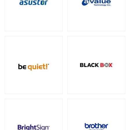
データセンター向けサーバー
スモールフォームファクター
（2）
23型タッチパネルモニター
オプション
（1）
（2）
全製品を見る（6）
ケーブル
スタンド
（5）
（2）
電源
ストレージサーバー
全製品を見る（110）
全製品を見る（5）
300W
350W
450W
500W
（2）
（1）
（1）
（4）
産業用ドローン
高性能ハイエンドサーバー
550W
600W
650W
700W
全製品を見る（1）
（4）
（1）
（4）
（2）
全製品を見る（1）
750W
800W
850W
900W
（14）
（1）
（13）
（1）
高性能モデル
1000W
1200W
1300W
（17）
（7）
（1）
高拡張性モデル
全製品を見る（1）
1500W
1600W
1650W
2050W
（1）
（1）
（2）
（2）
全製品を見る（2）
電源ケーブル
（28）
マルチプロセッサー（MP）サーバー
全製品を見る（1）
拡張インターフェース
全製品を見る（52）
ワークステーション