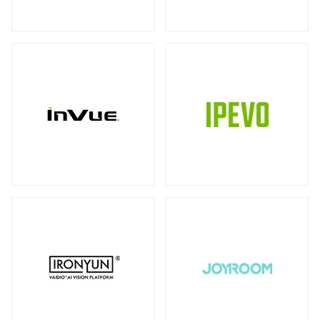
ストレージ
カメラ
全製品を見る（39）
全製品を見る（10）
書画カメラ
多用途カメラ
オプション
DAS（Direct-Attached Storage）
（6）
（1）
（2）
全製品を見る（2）
プロジェクター
タワー型
（2）
全製品を見る（3）
JBODストレージ
モニターマウント
全製品を見る（12）
全製品を見る（23）
デスク・マウントアーム
ドライブケース
（17）
全製品を見る（21）
ウォール・マウント
オプション/ アクセサリ
（4）
（2）
EBOFストレージ
キーボードマウント
全製品を見る（1）
全製品を見る（1）