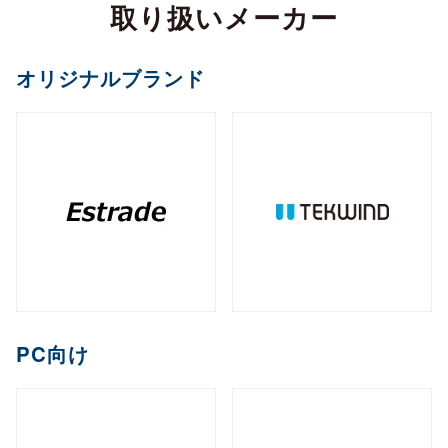
カメラ
取り扱いメーカー
全製品を見る（2）
サイネージスタンド
全製品を見る（22）
全製品を見る（5）
ペイントソフト
ゴルフボール
マウント・スタンド・クレードル
（2）
全製品を見る（6）
CPU
オフィスチェア
MXM
PCIe
M.2
オプション
ファンレスNAS
（11）
（2）
（1）
（8）
全製品を見る（2）
全製品を見る（4）
エンコーダー
オリジナルブランド
セキュリティキー
電源
（1）
（1）
全製品を見る（36）
全製品を見る（2）
和風スタンド
音響機器
（6）
全製品を見る（1）
全製品を見る（1）
全製品を見る（5）
デスクトップCPU
AI翻訳
（36）
練習器具
産業用／組込み用ボード
オプション
ライフスタイルチェア
デスクトップ/タワー型
全製品を見る（1）
デジタルサイネージソフト
全製品を見る（10）
全製品を見る（4）
デコーダー
全製品を見る（1）
全製品を見る（4）
筐体
全製品を見る（43）
全製品を見る（3）
メモリー
全製品を見る（1）
全製品を見る（5）
ゴルフバッグ
産業用／組込み用SSD
全製品を見る（26）
1ベイ
2ベイ
4ベイ
6ベイ
（2）
（9）
（11）
（8）
アクセサリー
クラウドサービス
ゲーミングチェア
全製品を見る（2）
全製品を見る（39）
分配器
DDR5 CUDIMM
DDR5 CSODIMM
8ベイ
9ベイ
（1）
12ベイ
（1）
全製品を見る（14）
全製品を見る（6）
全製品を見る（6）
（7）
（1）
（3）
コントローラー
全製品を見る（1）
PCIe Gen 4
PCIe Gen 3
SATA III
（1）
（4）
（14）
DDR5 RDIMM
DDR5 UDIMM
全製品を見る（1）
（1）
（7）
充電器
クレードル・スタンド
（2）
（3）
コラボレーションモデル
M.2
2.5インチ
Half Slim
ラックマウント型
端末管理
（10）
（5）
（2）
DDR5 SODIMM
DDR4 UDIMM
（4）
（5）
コンバーター／映像変換器
バッテリー
ケース・フィルム
（1）
（2）
全製品を見る（11）
オプション
全製品を見る（33）
全製品を見る（5）
mSATA
（3）
PC向け
全製品を見る（1）
DDR4 SODIMM
（5）
全製品を見る（3）
1U
2U
3U
4U
（7）
（19）
（4）
（2）
充電器
ゲーミング座椅子
クラウドストレージ
産業用／組込み用メモリー
内蔵HDD
全製品を見る（6）
全製品を見る（1）
全製品を見る（1）
全製品を見る（7）
字幕表⽰システム
HDDトレイ
全製品を見る（16）