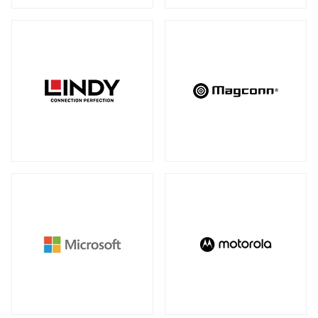
アンマネージスイッチ
（28）
周辺アクセサリー
アンマネージプラススイッチ
（12）
全製品を見る（2）
フルマネージスイッチ
スマートスイッチ
（39）
（17）
拡張システム
アクセサリー
（10）
全製品を見る（6）
光トランシーバー
メディアカードリーダー
全製品を見る（14）
全製品を見る（6）
ケーブル
電子ホワイトボード
全製品を見る（9）
全製品を見る（2）
SFP+ダイレクトアタッチケーブル
（1）
SFP28ダイレクトアタッチケーブル
（2）
パソコン用バッグ/リュック
QSFP+ダイレクトアタッチケーブル
（1）
全製品を見る（34）
QSFP28ダイレクトアタッチケーブル
（4）