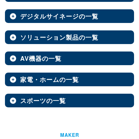
ノートPC
8インチ
エンタープライズNAS
9インチ
10インチ
（3）
（1）
（10）
全製品を見る（8）
全製品を見る（9）
全製品を見る（7）
11インチ
12インチ
13インチ
（3）
（1）
（2）
デジタルサイネージの一覧
ソフトウェア
エンベデッドシステム
15.6インチ
（1）
全製品を見る（14）
ベアキット
オールフラッシュNAS
全製品を見る（4）
ソリューション製品の一覧
全製品を見る（7）
全製品を見る（2）
デジタルサイネージ
Androidスマートフォン
【DSP版】 Windows OS
全製品を見る（15）
超小型ベアキット
（7）
ファンレスエンベデッドシステム
全製品を見る（9）
全製品を見る（6）
中小企業向けNAS
AV機器の一覧
全製品を見る（3）
Web会議システム
全製品を見る（46）
6.1インチ
6.5インチ
6.6インチ
（2）
（1）
（2）
オールインワンパッケージ
全製品を見る（30）
デジタルサイネージソフト
PCパーツ
全製品を見る（1）
6.7インチ
ハイエンド
ベアボーン
6.9インチ
Thunderbolt NAS
（1）
（4）
（1）
（3）
家電・ホームの一覧
全製品を見る（3）
AV周辺機器
全製品を見る（637）
全製品を見る（1）
オールSSD
ミドルレンジ
オールインワンソリューション
（7）
（16）
全製品を見る（10）
屋内用サイネージディスプレイ
全製品を見る（2）
PDF書き込みソフト
エントリーレベル
（10）
スポーツの一覧
全製品を見る（4）
チェア・デスク
タブレット・スマートフォン周辺機器
マザーボード
全製品を見る（1）
産業用／組込み用パーツ
スイッチャー
全製品を見る（49）
全製品を見る（47）
全製品を見る（37）
パッケージ
ホーム/SOHO向け NAS
全製品を見る（93）
全製品を見る（4）
ウォールコントローラー
全製品を見る（9）
ゴルフ用品
LGA1851
AI映像解析
LGA1700
LGA1200
（15）
（7）
（3）
全製品を見る（13）
全製品を見る（1）
ファシリティチェア
防犯対策ツール
全製品を見る（16）
全製品を見る（1）
Socket AM5
Socket AM4
延長器
（10）
MAKER
（2）
AI & GPU モジュール
ハイエンド
全製品を見る（1）
ミドルレンジ
エントリー
全製品を見る（7）
（5）
（1）
（3）