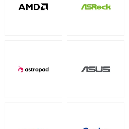
全製品を見る（78）
全製品を見る（4）
全製品を見る（7）
産業用／組込み用USBメモリー
NVIDIA RTX
NVIDIA PCI Express
（2）
（1）
太陽光パネル
サーバーシステム（完成品）
全製品を見る（4）
Intel® Arc™
（1）
全製品を見る（2）
全製品を見る（15）
グラフィックボードアクセサリー
PCIe 4.0
（2）
（1）
4U
2U
（1）
（2）
産業用／組込み用周辺機器
全製品を見る（23）
冷却パーツ
汎用サーバー
全製品を見る（158）
全製品を見る（6）
タッチパネルモニター
CPUクーラー
ケースファン
（62）
（90）
全製品を見る（23）
AI・HPC向けGPUサーバー
ファンコントローラー
ヒートシンク
（1）
（4）
11型タッチパネルモニター
（2）
全製品を見る（19）
13型タッチパネルモニター
（1）
PCケース
クラウド・ホスティング向けサーバー
15型タッチパネルモニター
（6）
全製品を見る（110）
全製品を見る（3）
17型タッチパネルモニター
（2）
フルタワー
ミドルタワー
ミニタワー
（5）
（21）
（2）
19型タッチパネルモニター
（2）