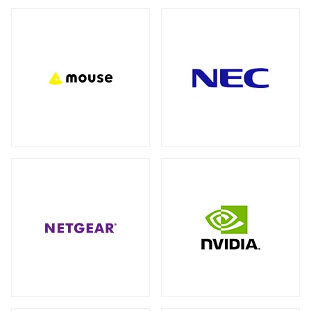
バックパック（リュック）
全製品を見る（27）
アクセサリー
全製品を見る（7）
ビジネス・通勤（セキュリティ重視）
（3）
ビジネス・通勤
トラベル・出張
（8）
（3）
モバイルルーター
ワーク＆プレイ・ライフスタイル
（10）
全製品を見る（1）
学生・キャンパス
（3）
ネットワークカメラ
全製品を見る（9）
ショルダーカバン
全製品を見る（1）
バレット型
ドーム型
（6）
（3）
スリーブ
KVMソリューション
全製品を見る（1）
全製品を見る（27）
KVMエクステンダー
（11）
キャリーバッグ