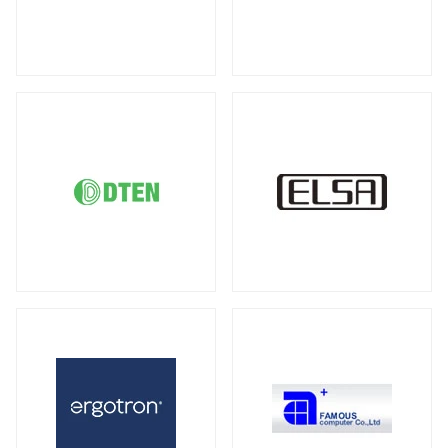
DDR5 ECC SODIMM
DDR4 RDIMM
（1）
（19）
液晶ディスプレイ
DDR4 ECC UDIMM
DDR4 ECC SODIMM
（15）
（1）
全製品を見る（21）
サーバー・ワークステーション向けMB
21.5型
23型
23.8型
27型
（2）
（1）
（4）
（3）
全製品を見る（4）
31.5型
34型
43型
50型
（1）
（2）
（1）
（1）
55型
65型
オプション
（1）
（1）
（3）
サーバー・ワークステーション向けSSD
全製品を見る（6）
モバイルモニター
PCIe Gen5
PCIe Gen4
（1）
（1）
全製品を見る（13）
SATA III 6Gb/s
U.2
U.3
（1）
（1）
（1）
21インチ
16インチ
15インチ
（1）
（1）
（5）
2.5インチ
（1）
14インチ
専用スタンド
オプション
（1）
（1）
（4）
サーバー・ワークステーション向けHDD
キーボード
全製品を見る（8）