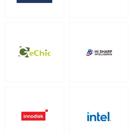
全製品を見る（2）
サーバー・ワークステーション向けグラ
外付けHDD
フィックカード
全製品を見る（14）
全製品を見る（9）
外付けSSD
サーバー・ワークステーション向けCPU
全製品を見る（8）
クーラー
全製品を見る（19）
ドッキングステーション
全製品を見る（5）
電源
全製品を見る（9）
マルチハブ&アダプター
全製品を見る（21）
その他パーツ
全製品を見る（19）
プリンター・複合機
全製品を見る（12）