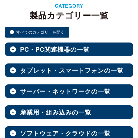
CATEGORY
製品カテゴリー一覧
すべてのカテゴリーを開く
PC・PC関連機器の一覧
タブレット・スマートフォンの一覧
ノートPC・デスクトップPC・ベアキット
全製品を見る（28）
サーバー・ネットワークの一覧
タブレット・スマートフォン
デスクトップPC
全製品を見る（30）
全製品を見る（12）
産業用・組み込みの一覧
NAS（Network Attached Storage）
小型PC
Androidタブレット
（4）
全製品を見る（186）
全製品を見る（21）
ソフトウェア・クラウドの一覧
産業用／組込み用筐体・パソコン