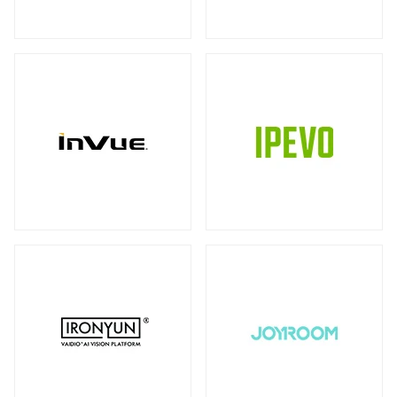
ストレージ
カメラ
全製品を見る（39）
全製品を見る（10）
書画カメラ
多用途カメラ
オプション
DAS（Direct-Attached Storage）
（6）
（1）
（2）
全製品を見る（2）
プロジェクター
タワー型
（2）
全製品を見る（3）
JBODストレージ
モニターマウント
全製品を見る（12）
全製品を見る（23）
デスク・マウントアーム
ドライブケース
（17）
全製品を見る（21）
ウォール・マウント
オプション/ アクセサリ
（4）
（2）
EBOFストレージ
キーボードマウント
全製品を見る（1）
全製品を見る（1）