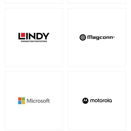
アンマネージスイッチ
（28）
周辺アクセサリー
アンマネージプラススイッチ
（12）
全製品を見る（2）
フルマネージスイッチ
スマートスイッチ
（39）
（17）
拡張システム
アクセサリー
（10）
全製品を見る（6）
光トランシーバー
メディアカードリーダー
全製品を見る（14）
全製品を見る（6）
ケーブル
電子ホワイトボード
全製品を見る（9）
全製品を見る（2）
SFP+ダイレクトアタッチケーブル
（1）
SFP28ダイレクトアタッチケーブル
（2）
パソコン用バッグ/リュック
QSFP+ダイレクトアタッチケーブル
（1）
全製品を見る（34）
QSFP28ダイレクトアタッチケーブル
（4）