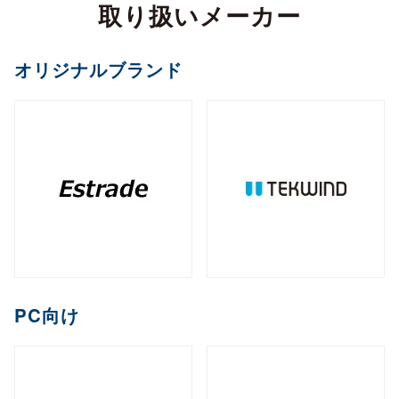
カメラ
取り扱いメーカー
全製品を見る（2）
サイネージスタンド
全製品を見る（22）
全製品を見る（5）
ペイントソフト
ゴルフボール
マウント・スタンド・クレードル
（2）
全製品を見る（6）
CPU
オフィスチェア
MXM
PCIe
M.2
オプション
ファンレスNAS
（11）
（2）
（1）
（8）
全製品を見る（2）
全製品を見る（4）
エンコーダー
オリジナルブランド
セキュリティキー
電源
（1）
（1）
全製品を見る（36）
全製品を見る（2）
和風スタンド
音響機器
（6）
全製品を見る（1）
全製品を見る（1）
全製品を見る（5）
デスクトップCPU
AI翻訳
（36）
練習器具
産業用／組込み用ボード
オプション
ライフスタイルチェア
デスクトップ/タワー型
全製品を見る（1）
デジタルサイネージソフト
全製品を見る（10）
全製品を見る（4）
デコーダー
全製品を見る（1）
全製品を見る（4）
筐体
全製品を見る（43）
全製品を見る（3）
メモリー
全製品を見る（1）
全製品を見る（5）
ゴルフバッグ
産業用／組込み用SSD
全製品を見る（26）
1ベイ
2ベイ
4ベイ
6ベイ
（2）
（9）
（11）
（8）
アクセサリー
クラウドサービス
ゲーミングチェア
全製品を見る（2）
全製品を見る（39）
分配器
DDR5 CUDIMM
DDR5 CSODIMM
8ベイ
9ベイ
（1）
12ベイ
（1）
全製品を見る（14）
全製品を見る（6）
全製品を見る（6）
（7）
（1）
（3）
コントローラー
全製品を見る（1）
PCIe Gen 4
PCIe Gen 3
SATA III
（1）
（4）
（14）
DDR5 RDIMM
DDR5 UDIMM
全製品を見る（1）
（1）
（7）
充電器
クレードル・スタンド
（2）
（3）
コラボレーションモデル
M.2
2.5インチ
Half Slim
ラックマウント型
端末管理
（10）
（5）
（2）
DDR5 SODIMM
DDR4 UDIMM
（4）
（5）
コンバーター／映像変換器
バッテリー
ケース・フィルム
（1）
（2）
全製品を見る（11）
オプション
全製品を見る（33）
全製品を見る（5）
mSATA
（3）
PC向け
全製品を見る（1）
DDR4 SODIMM
（5）
全製品を見る（3）
1U
2U
3U
4U
（7）
（19）
（4）
（2）
充電器
ゲーミング座椅子
クラウドストレージ
産業用／組込み用メモリー
内蔵HDD
全製品を見る（6）
全製品を見る（1）
全製品を見る（1）
全製品を見る（7）
字幕表⽰システム
HDDトレイ
全製品を見る（16）