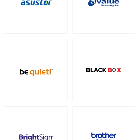
データセンター向けサーバー
スモールフォームファクター
（2）
23型タッチパネルモニター
オプション
（1）
（2）
全製品を見る（6）
ケーブル
スタンド
（5）
（2）
電源
ストレージサーバー
全製品を見る（110）
全製品を見る（5）
300W
350W
450W
500W
（2）
（1）
（1）
（4）
産業用ドローン
高性能ハイエンドサーバー
550W
600W
650W
700W
全製品を見る（1）
（4）
（1）
（4）
（2）
全製品を見る（1）
750W
800W
850W
900W
（14）
（1）
（13）
（1）
高性能モデル
1000W
1200W
1300W
（17）
（7）
（1）
高拡張性モデル
全製品を見る（1）
1500W
1600W
1650W
2050W
（1）
（1）
（2）
（2）
全製品を見る（2）
電源ケーブル
（28）
マルチプロセッサー（MP）サーバー
全製品を見る（1）
拡張インターフェース
全製品を見る（52）
ワークステーション