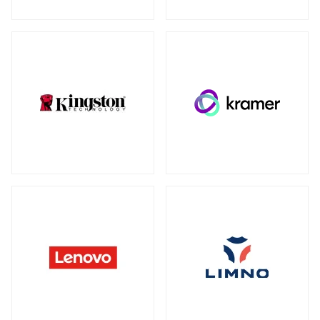
ウォールマウント
（1）
ネットワーク機器
全製品を見る（230）
SDカード
全製品を見る（3）
無線LANルーター
microSD
（3）
全製品を見る（5）
Mac周辺機器・アクセサリー
アクセスポイント
全製品を見る（7）
全製品を見る（6）
周辺機器その他
SD-WANルーター
全製品を見る（39）
全製品を見る（3）
ACアダプター
ケーブル
（4）
（30）
スイッチ
ワイヤレスディスプレイアダプター
（1）
全製品を見る（127）