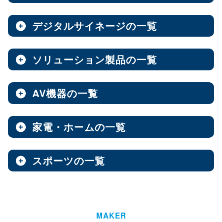
ノートPC
8インチ
エンタープライズNAS
9インチ
10インチ
（3）
（1）
（10）
全製品を見る（8）
全製品を見る（9）
全製品を見る（7）
11インチ
12インチ
13インチ
（3）
（1）
（2）
デジタルサイネージの一覧
ソフトウェア
エンベデッドシステム
15.6インチ
（1）
全製品を見る（14）
ベアキット
オールフラッシュNAS
全製品を見る（4）
ソリューション製品の一覧
全製品を見る（7）
全製品を見る（2）
デジタルサイネージ
Androidスマートフォン
【DSP版】 Windows OS
全製品を見る（15）
超小型ベアキット
（7）
ファンレスエンベデッドシステム
全製品を見る（9）
全製品を見る（6）
中小企業向けNAS
AV機器の一覧
全製品を見る（3）
Web会議システム
全製品を見る（46）
6.1インチ
6.5インチ
6.6インチ
（2）
（1）
（2）
オールインワンパッケージ
全製品を見る（30）
デジタルサイネージソフト
PCパーツ
全製品を見る（1）
6.7インチ
ハイエンド
ベアボーン
6.9インチ
Thunderbolt NAS
（1）
（4）
（1）
（3）
家電・ホームの一覧
全製品を見る（3）
AV周辺機器
全製品を見る（637）
全製品を見る（1）
オールSSD
ミドルレンジ
オールインワンソリューション
（7）
（16）
全製品を見る（10）
屋内用サイネージディスプレイ
全製品を見る（2）
PDF書き込みソフト
エントリーレベル
（10）
スポーツの一覧
全製品を見る（4）
チェア・デスク
タブレット・スマートフォン周辺機器
マザーボード
全製品を見る（1）
産業用／組込み用パーツ
スイッチャー
全製品を見る（49）
全製品を見る（47）
全製品を見る（37）
パッケージ
ホーム/SOHO向け NAS
全製品を見る（93）
全製品を見る（4）
ウォールコントローラー
全製品を見る（9）
ゴルフ用品
LGA1851
AI映像解析
LGA1700
LGA1200
（15）
（7）
（3）
全製品を見る（13）
全製品を見る（1）
ファシリティチェア
防犯対策ツール
全製品を見る（16）
全製品を見る（1）
Socket AM5
Socket AM4
延長器
（10）
MAKER
（2）
AI & GPU モジュール
ハイエンド
全製品を見る（1）
ミドルレンジ
エントリー
全製品を見る（7）
（5）
（1）
（3）