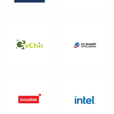
全製品を見る（2）
サーバー・ワークステーション向けグラ
外付けHDD
フィックカード
全製品を見る（14）
全製品を見る（9）
外付けSSD
サーバー・ワークステーション向けCPU
全製品を見る（8）
クーラー
全製品を見る（19）
ドッキングステーション
全製品を見る（5）
電源
全製品を見る（9）
マルチハブ&アダプター
全製品を見る（21）
その他パーツ
全製品を見る（19）
プリンター・複合機
全製品を見る（12）