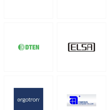
DDR5 ECC SODIMM
DDR4 RDIMM
（1）
（19）
液晶ディスプレイ
DDR4 ECC UDIMM
DDR4 ECC SODIMM
（15）
（1）
全製品を見る（21）
サーバー・ワークステーション向けMB
21.5型
23型
23.8型
27型
（2）
（1）
（4）
（3）
全製品を見る（4）
31.5型
34型
43型
50型
（1）
（2）
（1）
（1）
55型
65型
オプション
（1）
（1）
（3）
サーバー・ワークステーション向けSSD
全製品を見る（6）
モバイルモニター
PCIe Gen5
PCIe Gen4
（1）
（1）
全製品を見る（13）
SATA III 6Gb/s
U.2
U.3
（1）
（1）
（1）
21インチ
16インチ
15インチ
（1）
（1）
（5）
2.5インチ
（1）
14インチ
専用スタンド
オプション
（1）
（1）
（4）
サーバー・ワークステーション向けHDD
キーボード
全製品を見る（8）