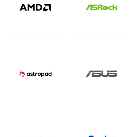
全製品を見る（78）
全製品を見る（4）
全製品を見る（7）
産業用／組込み用USBメモリー
NVIDIA RTX
NVIDIA PCI Express
（2）
（1）
太陽光パネル
サーバーシステム（完成品）
全製品を見る（4）
Intel® Arc™
（1）
全製品を見る（2）
全製品を見る（15）
グラフィックボードアクセサリー
PCIe 4.0
（2）
（1）
4U
2U
（1）
（2）
産業用／組込み用周辺機器
全製品を見る（23）
冷却パーツ
汎用サーバー
全製品を見る（158）
全製品を見る（6）
タッチパネルモニター
CPUクーラー
ケースファン
（62）
（90）
全製品を見る（23）
AI・HPC向けGPUサーバー
ファンコントローラー
ヒートシンク
（1）
（4）
11型タッチパネルモニター
（2）
全製品を見る（19）
13型タッチパネルモニター
（1）
PCケース
クラウド・ホスティング向けサーバー
15型タッチパネルモニター
（6）
全製品を見る（110）
全製品を見る（3）
17型タッチパネルモニター
（2）
フルタワー
ミドルタワー
ミニタワー
（5）
（21）
（2）
19型タッチパネルモニター
（2）