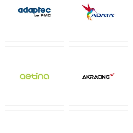
保護フィルム・スクリーンプロテクター
全製品を見る（2）
全製品を見る（3）
オットマン
DDR4
ECC Long-DIMM
（3）
（1）
WD Blue（スタンダード）
（1）
全製品を見る（1）
全製品を見る（3）
ECC SO-DIMM
Registered Long-DIMM
（1）
（1）
WD Red（NAS向け）
（2）
拡張ユニット
スクリーンモデル
スクリーンプロテクター
（1）
WD Purple（監視向け）
（2）
全製品を見る（13）
チェア オプション
全製品を見る（1）
産業用／組込み用microSDカード
全製品を見る（20）
SkyHawk（監視向け）
（2）
タワー型
ラックマウント型
（5）
（8）
Apple Pencil用ペン先
全製品を見る（7）
タブレットモデル
IronWolf（NAS向け）
（2）
全製品を見る（1）
全製品を見る（1）
BarraCuda（スタンダード）
オプション
産業用／組込み用コンパクトフラッシュ
（1）
家電製品
モバイルプリンター
全製品を見る（24）
カード
全製品を見る（7）
全製品を見る（4）
全製品を見る（3）
内蔵SSD
QNAP NAS用増設メモリー
（5）
全製品を見る（25）
カメラ
QNAP NAS用HDDトレイ
（4）
ラベルプリンター
産業用／組込み用CFastカード
全製品を見る（1）
PCIe Gen5
PCIe Gen4
PCIe Gen3
（1）
（4）
（1）
Synology NAS用増設メモリー
（3）
全製品を見る（2）
全製品を見る（2）
小型カメラ
（1）
SATA III 6Gb/s
M.2
2.5インチ
（5）
（12）
（1）
産業用／組込み用SDカード
サーバー・ワークステーション
ポータブル電源
全製品を見る（5）
グラフィックボード