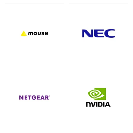
バックパック（リュック）
全製品を見る（27）
アクセサリー
全製品を見る（7）
ビジネス・通勤（セキュリティ重視）
（3）
ビジネス・通勤
トラベル・出張
（8）
（3）
モバイルルーター
ワーク＆プレイ・ライフスタイル
（10）
全製品を見る（1）
学生・キャンパス
（3）
ネットワークカメラ
全製品を見る（9）
ショルダーカバン
全製品を見る（1）
バレット型
ドーム型
（6）
（3）
スリーブ
KVMソリューション
全製品を見る（1）
全製品を見る（27）
KVMエクステンダー
（11）
キャリーバッグ