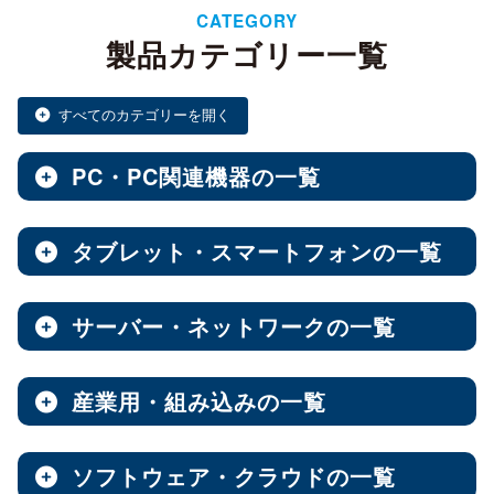
CATEGORY
製品カテゴリー一覧
すべてのカテゴリーを開く
PC・PC関連機器の一覧
タブレット・スマートフォンの一覧
ノートPC・デスクトップPC・ベアキット
全製品を見る（28）
サーバー・ネットワークの一覧
タブレット・スマートフォン
デスクトップPC
全製品を見る（30）
全製品を見る（12）
産業用・組み込みの一覧
NAS（Network Attached Storage）
小型PC
Androidタブレット
（4）
全製品を見る（186）
全製品を見る（21）
ソフトウェア・クラウドの一覧
産業用／組込み用筐体・パソコン