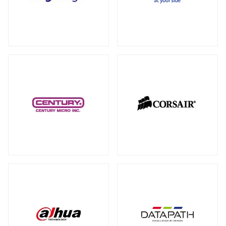
RAID カード
（5）
全製品を見る（18）
拡張インターフェース オプション
（15）
PCI-E SSD カード
10GbEカード
（1）
（1）
サーバー・ワークステーションパーツ
全製品を見る（200）
光学・リムーバブルドライブ
全製品を見る（1）
シャーシー・ケース
内蔵 CD/DVD/BD-ROM/R/R
全製品を見る（32）
（1）
サーバー・ワークステーション向けCPU
その他
全製品を見る（44）
全製品を見る（50）
その他ケーブル
その他パーツ
（20）
（22）
サーバー・ワークステーション向けメモ
リー
全製品を見る（50）
PC周辺機器
DDR5 RDIMM
DDR5 ECC UDIMM
（13）
（1）
全製品を見る（198）