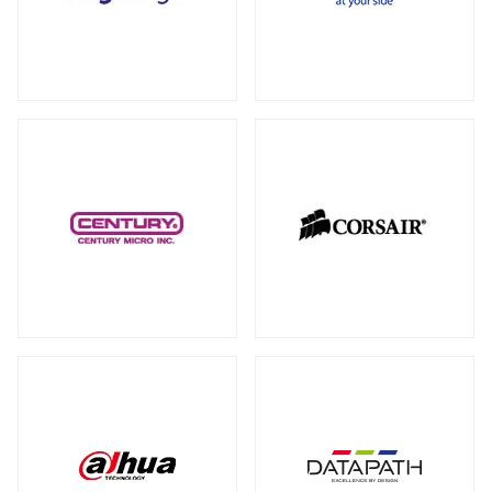
RAID カード
（5）
全製品を見る（18）
拡張インターフェース オプション
（15）
PCI-E SSD カード
10GbEカード
（1）
（1）
サーバー・ワークステーションパーツ
全製品を見る（199）
光学・リムーバブルドライブ
全製品を見る（1）
シャーシー・ケース
内蔵 CD/DVD/BD-ROM/R/R
全製品を見る（31）
（1）
サーバー・ワークステーション向けCPU
その他
全製品を見る（44）
全製品を見る（50）
その他ケーブル
その他パーツ
（20）
（22）
サーバー・ワークステーション向けメモ
リー
全製品を見る（50）
PC周辺機器
DDR5 RDIMM
DDR5 ECC UDIMM
（13）
（1）
全製品を見る（197）