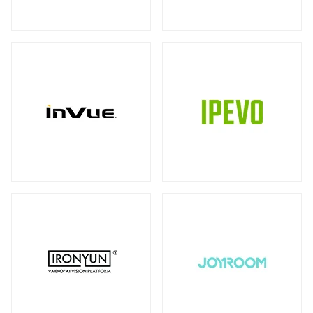
ストレージ
カメラ
全製品を見る（39）
全製品を見る（10）
書画カメラ
多用途カメラ
オプション
DAS（Direct-Attached Storage）
（6）
（1）
（2）
全製品を見る（2）
プロジェクター
タワー型
（2）
全製品を見る（3）
JBODストレージ
モニターマウント
全製品を見る（12）
全製品を見る（23）
デスク・マウントアーム
ドライブケース
（17）
全製品を見る（21）
ウォール・マウント
オプション/ アクセサリ
（4）
（2）
EBOFストレージ
キーボードマウント
全製品を見る（1）
全製品を見る（1）