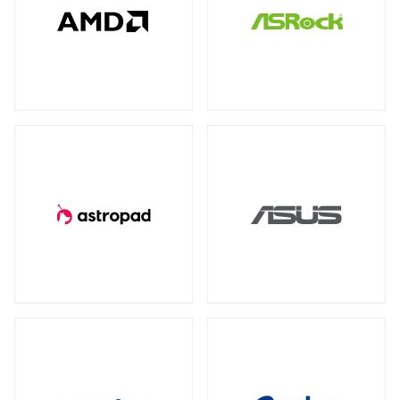
全製品を見る（77）
全製品を見る（4）
全製品を見る（7）
産業用／組込み用USBメモリー
NVIDIA RTX
NVIDIA PCI Express
（2）
（1）
太陽光パネル
サーバーシステム（完成品）
全製品を見る（4）
Intel® Arc™
（1）
全製品を見る（2）
全製品を見る（15）
グラフィックボードアクセサリー
PCIe 4.0
（2）
（1）
4U
2U
（1）
（2）
産業用／組込み用周辺機器
全製品を見る（23）
冷却パーツ
汎用サーバー
全製品を見る（158）
全製品を見る（6）
タッチパネルモニター
CPUクーラー
ケースファン
（62）
（90）
全製品を見る（23）
AI・HPC向けGPUサーバー
ファンコントローラー
ヒートシンク
（1）
（4）
11型タッチパネルモニター
（2）
全製品を見る（19）
13型タッチパネルモニター
（1）
PCケース
クラウド・ホスティング向けサーバー
15型タッチパネルモニター
（6）
全製品を見る（110）
全製品を見る（3）
17型タッチパネルモニター
（2）
フルタワー
ミドルタワー
ミニタワー
（5）
（21）
（2）
19型タッチパネルモニター
（2）