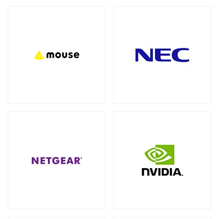
バックパック（リュック）
全製品を見る（27）
アクセサリー
全製品を見る（7）
ビジネス・通勤（セキュリティ重視）
（3）
ビジネス・通勤
トラベル・出張
（8）
（3）
モバイルルーター
ワーク＆プレイ・ライフスタイル
（10）
全製品を見る（1）
学生・キャンパス
（3）
ネットワークカメラ
全製品を見る（9）
ショルダーカバン
全製品を見る（1）
バレット型
ドーム型
（6）
（3）
スリーブ
KVMソリューション
全製品を見る（1）
全製品を見る（27）
KVMエクステンダー
（11）
キャリーバッグ