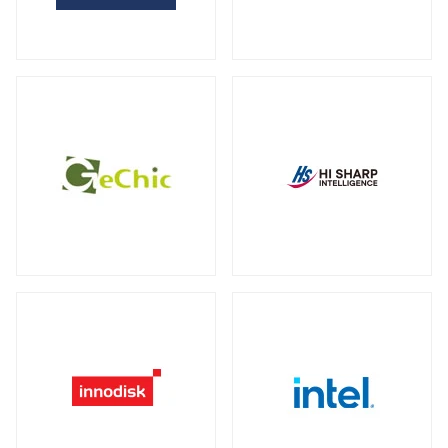
全製品を見る（2）
サーバー・ワークステーション向けグラ
外付けHDD
フィックカード
全製品を見る（14）
全製品を見る（9）
外付けSSD
サーバー・ワークステーション向けCPU
全製品を見る（8）
クーラー
全製品を見る（19）
ドッキングステーション
全製品を見る（5）
電源
全製品を見る（9）
マルチハブ&アダプター
全製品を見る（21）
その他パーツ
全製品を見る（19）
プリンター・複合機
全製品を見る（12）