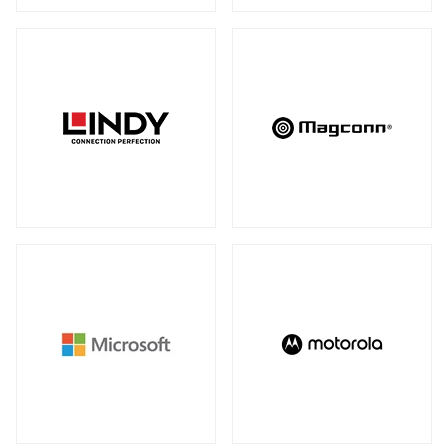
アンマネージスイッチ
（28）
周辺アクセサリー
アンマネージプラススイッチ
（12）
全製品を見る（2）
フルマネージスイッチ
スマートスイッチ
（39）
（17）
拡張システム
アクセサリー
（10）
全製品を見る（6）
光トランシーバー
メディアカードリーダー
全製品を見る（14）
全製品を見る（6）
ケーブル
電子ホワイトボード
全製品を見る（9）
全製品を見る（2）
SFP+ダイレクトアタッチケーブル
（1）
SFP28ダイレクトアタッチケーブル
（2）
パソコン用バッグ/リュック
QSFP+ダイレクトアタッチケーブル
（1）
全製品を見る（34）
QSFP28ダイレクトアタッチケーブル
（4）