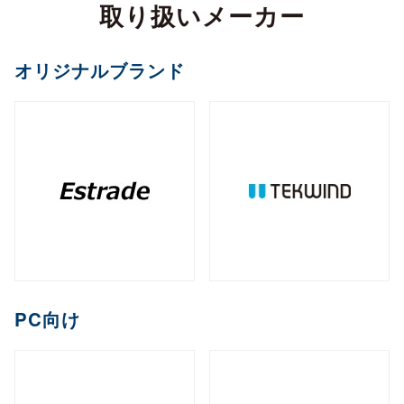
カメラ
取り扱いメーカー
全製品を見る（2）
サイネージスタンド
全製品を見る（22）
全製品を見る（5）
ペイントソフト
ゴルフボール
マウント・スタンド・クレードル
（2）
全製品を見る（6）
CPU
オフィスチェア
MXM
PCIe
M.2
オプション
ファンレスNAS
（11）
（2）
（1）
（8）
全製品を見る（2）
全製品を見る（4）
エンコーダー
オリジナルブランド
セキュリティキー
電源
（1）
（1）
全製品を見る（36）
全製品を見る（2）
和風スタンド
音響機器
（6）
全製品を見る（1）
全製品を見る（1）
全製品を見る（5）
デスクトップCPU
AI翻訳
（36）
練習器具
産業用／組込み用ボード
オプション
ライフスタイルチェア
デスクトップ/タワー型
全製品を見る（1）
デジタルサイネージソフト
全製品を見る（10）
全製品を見る（4）
デコーダー
全製品を見る（1）
全製品を見る（4）
筐体
全製品を見る（43）
全製品を見る（3）
メモリー
全製品を見る（1）
全製品を見る（5）
ゴルフバッグ
産業用／組込み用SSD
全製品を見る（26）
1ベイ
2ベイ
4ベイ
6ベイ
（2）
（9）
（11）
（8）
アクセサリー
クラウドサービス
ゲーミングチェア
全製品を見る（2）
全製品を見る（39）
分配器
DDR5 CUDIMM
DDR5 CSODIMM
8ベイ
9ベイ
（1）
12ベイ
（1）
全製品を見る（14）
全製品を見る（6）
全製品を見る（6）
（7）
（1）
（3）
コントローラー
全製品を見る（1）
PCIe Gen 4
PCIe Gen 3
SATA III
（1）
（4）
（14）
DDR5 RDIMM
DDR5 UDIMM
全製品を見る（1）
（1）
（7）
充電器
クレードル・スタンド
（2）
（3）
コラボレーションモデル
M.2
2.5インチ
Half Slim
ラックマウント型
端末管理
（10）
（5）
（2）
DDR5 SODIMM
DDR4 UDIMM
（4）
（5）
コンバーター／映像変換器
バッテリー
ケース・フィルム
（1）
（2）
全製品を見る（11）
オプション
全製品を見る（33）
全製品を見る（5）
mSATA
（3）
PC向け
全製品を見る（1）
DDR4 SODIMM
（5）
全製品を見る（3）
1U
2U
3U
4U
（7）
（19）
（4）
（2）
充電器
ゲーミング座椅子
クラウドストレージ
産業用／組込み用メモリー
内蔵HDD
全製品を見る（6）
全製品を見る（1）
全製品を見る（1）
全製品を見る（7）
字幕表⽰システム
HDDトレイ
全製品を見る（16）