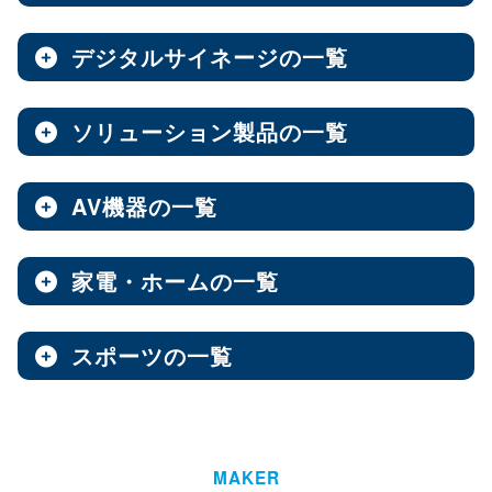
ノートPC
8インチ
エンタープライズNAS
9インチ
10インチ
（3）
（1）
（10）
全製品を見る（8）
全製品を見る（9）
全製品を見る（7）
11インチ
12インチ
13インチ
（3）
（1）
（2）
デジタルサイネージの一覧
ソフトウェア
エンベデッドシステム
15.6インチ
（1）
全製品を見る（14）
ベアキット
オールフラッシュNAS
全製品を見る（4）
ソリューション製品の一覧
全製品を見る（7）
全製品を見る（2）
デジタルサイネージ
Androidスマートフォン
【DSP版】 Windows OS
全製品を見る（15）
超小型ベアキット
（7）
ファンレスエンベデッドシステム
全製品を見る（9）
全製品を見る（6）
中小企業向けNAS
AV機器の一覧
全製品を見る（3）
Web会議システム
全製品を見る（46）
6.1インチ
6.5インチ
6.6インチ
（2）
（1）
（2）
オールインワンパッケージ
全製品を見る（30）
デジタルサイネージソフト
PCパーツ
全製品を見る（1）
6.7インチ
ハイエンド
ベアボーン
6.9インチ
Thunderbolt NAS
（1）
（4）
（1）
（3）
家電・ホームの一覧
全製品を見る（3）
AV周辺機器
全製品を見る（637）
全製品を見る（1）
オールSSD
ミドルレンジ
オールインワンソリューション
（7）
（16）
全製品を見る（10）
屋内用サイネージディスプレイ
全製品を見る（2）
PDF書き込みソフト
エントリーレベル
（10）
スポーツの一覧
全製品を見る（4）
チェア・デスク
タブレット・スマートフォン周辺機器
マザーボード
全製品を見る（1）
産業用／組込み用パーツ
スイッチャー
全製品を見る（49）
全製品を見る（47）
全製品を見る（37）
パッケージ
ホーム/SOHO向け NAS
全製品を見る（93）
全製品を見る（4）
ウォールコントローラー
全製品を見る（9）
ゴルフ用品
LGA1851
AI映像解析
LGA1700
LGA1200
（15）
（7）
（3）
全製品を見る（13）
全製品を見る（1）
ファシリティチェア
防犯対策ツール
全製品を見る（16）
全製品を見る（1）
Socket AM5
Socket AM4
延長器
（10）
MAKER
（2）
AI & GPU モジュール
ハイエンド
全製品を見る（1）
ミドルレンジ
エントリー
全製品を見る（7）
（5）
（1）
（3）