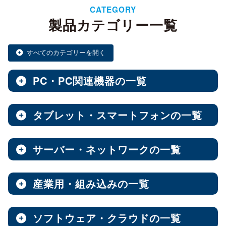
CATEGORY
製品カテゴリー一覧
すべてのカテゴリーを開く
PC・PC関連機器の一覧
タブレット・スマートフォンの一覧
ノートPC・デスクトップPC・ベアキット
全製品を見る（28）
サーバー・ネットワークの一覧
タブレット・スマートフォン
デスクトップPC
全製品を見る（30）
全製品を見る（12）
産業用・組み込みの一覧
NAS（Network Attached Storage）
小型PC
Androidタブレット
（4）
全製品を見る（186）
全製品を見る（21）
ソフトウェア・クラウドの一覧
産業用／組込み用筐体・パソコン