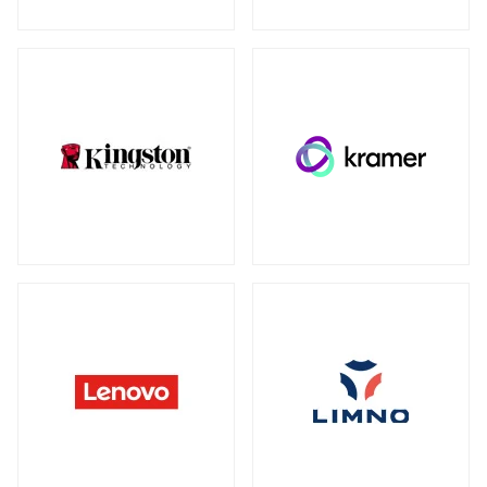
ウォールマウント
（1）
ネットワーク機器
全製品を見る（230）
SDカード
全製品を見る（3）
無線LANルーター
microSD
（3）
全製品を見る（5）
Mac周辺機器・アクセサリー
アクセスポイント
全製品を見る（6）
全製品を見る（6）
周辺機器その他
SD-WANルーター
全製品を見る（39）
全製品を見る（3）
ACアダプター
ケーブル
（4）
（30）
スイッチ
ワイヤレスディスプレイアダプター
（1）
全製品を見る（127）