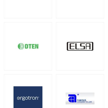
DDR5 ECC SODIMM
DDR4 RDIMM
（1）
（19）
液晶ディスプレイ
DDR4 ECC UDIMM
DDR4 ECC SODIMM
（15）
（1）
全製品を見る（21）
サーバー・ワークステーション向けMB
21.5型
23型
23.8型
27型
（2）
（1）
（4）
（3）
全製品を見る（4）
31.5型
34型
43型
50型
（1）
（2）
（1）
（1）
55型
65型
オプション
（1）
（1）
（3）
サーバー・ワークステーション向けSSD
全製品を見る（6）
モバイルモニター
PCIe Gen5
PCIe Gen4
（1）
（1）
全製品を見る（13）
SATA III 6Gb/s
U.2
U.3
（1）
（1）
（1）
21インチ
16インチ
15インチ
（1）
（1）
（5）
2.5インチ
（1）
14インチ
専用スタンド
オプション
（1）
（1）
（4）
サーバー・ワークステーション向けHDD
キーボード
全製品を見る（8）