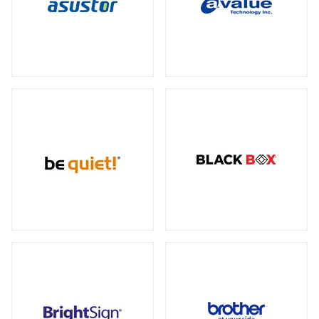
データセンター向けサーバー
スモールフォームファクター
（2）
23型タッチパネルモニター
オプション
（1）
（2）
全製品を見る（6）
ケーブル
スタンド
（5）
（2）
電源
ストレージサーバー
全製品を見る（110）
全製品を見る（4）
300W
350W
450W
500W
（2）
（1）
（1）
（4）
産業用ドローン
高性能ハイエンドサーバー
550W
600W
650W
700W
全製品を見る（1）
（4）
（1）
（4）
（2）
全製品を見る（1）
750W
800W
850W
900W
（14）
（1）
（13）
（1）
高性能モデル
1000W
1200W
1300W
（17）
（7）
（1）
高拡張性モデル
全製品を見る（1）
1500W
1600W
1650W
2050W
（1）
（1）
（2）
（2）
全製品を見る（2）
電源ケーブル
（28）
マルチプロセッサー（MP）サーバー
全製品を見る（1）
拡張インターフェース
全製品を見る（52）
ワークステーション