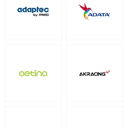
保護フィルム・スクリーンプロテクター
全製品を見る（2）
全製品を見る（3）
オットマン
DDR4
ECC Long-DIMM
（3）
（1）
WD Blue（スタンダード）
（1）
全製品を見る（1）
全製品を見る（3）
ECC SO-DIMM
Registered Long-DIMM
（1）
（1）
WD Red（NAS向け）
（2）
拡張ユニット
スクリーンモデル
スクリーンプロテクター
（1）
WD Purple（監視向け）
（2）
全製品を見る（13）
チェア オプション
全製品を見る（1）
産業用／組込み用microSDカード
全製品を見る（20）
SkyHawk（監視向け）
（2）
タワー型
ラックマウント型
（5）
（8）
Apple Pencil用ペン先
全製品を見る（7）
タブレットモデル
IronWolf（NAS向け）
（2）
全製品を見る（1）
全製品を見る（1）
BarraCuda（スタンダード）
オプション
産業用／組込み用コンパクトフラッシュ
（1）
家電製品
モバイルプリンター
全製品を見る（24）
カード
全製品を見る（7）
全製品を見る（4）
全製品を見る（3）
内蔵SSD
QNAP NAS用増設メモリー
（5）
全製品を見る（25）
カメラ
QNAP NAS用HDDトレイ
（4）
ラベルプリンター
産業用／組込み用CFastカード
全製品を見る（1）
PCIe Gen5
PCIe Gen4
PCIe Gen3
（1）
（4）
（1）
Synology NAS用増設メモリー
（3）
全製品を見る（2）
全製品を見る（2）
小型カメラ
（1）
SATA III 6Gb/s
M.2
2.5インチ
（5）
（12）
（1）
産業用／組込み用SDカード
サーバー・ワークステーション
ポータブル電源
全製品を見る（5）
グラフィックボード