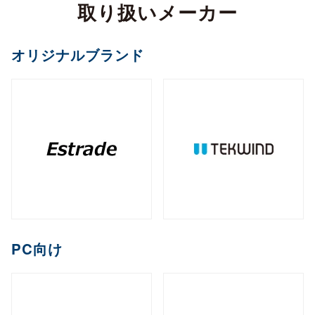
カメラ
取り扱いメーカー
全製品を見る（2）
サイネージスタンド
全製品を見る（22）
全製品を見る（5）
ペイントソフト
ゴルフボール
マウント・スタンド・クレードル
（2）
全製品を見る（6）
CPU
オフィスチェア
MXM
PCIe
M.2
オプション
ファンレスNAS
（11）
（2）
（1）
（8）
全製品を見る（2）
全製品を見る（4）
エンコーダー
オリジナルブランド
セキュリティキー
電源
（1）
（1）
全製品を見る（36）
全製品を見る（2）
和風スタンド
音響機器
（6）
全製品を見る（1）
全製品を見る（1）
全製品を見る（5）
デスクトップCPU
AI翻訳
（36）
練習器具
産業用／組込み用ボード
オプション
ライフスタイルチェア
デスクトップ/タワー型
全製品を見る（1）
デジタルサイネージソフト
全製品を見る（10）
全製品を見る（4）
デコーダー
全製品を見る（1）
全製品を見る（4）
筐体
全製品を見る（43）
全製品を見る（3）
メモリー
全製品を見る（1）
全製品を見る（5）
ゴルフバッグ
産業用／組込み用SSD
全製品を見る（26）
1ベイ
2ベイ
4ベイ
6ベイ
（2）
（9）
（11）
（8）
アクセサリー
クラウドサービス
ゲーミングチェア
全製品を見る（2）
全製品を見る（39）
分配器
DDR5 CUDIMM
DDR5 CSODIMM
8ベイ
9ベイ
（1）
12ベイ
（1）
全製品を見る（14）
全製品を見る（6）
全製品を見る（6）
（7）
（1）
（3）
コントローラー
全製品を見る（1）
PCIe Gen 4
PCIe Gen 3
SATA III
（1）
（4）
（14）
DDR5 RDIMM
DDR5 UDIMM
全製品を見る（1）
（1）
（7）
充電器
クレードル・スタンド
（2）
（3）
コラボレーションモデル
M.2
2.5インチ
Half Slim
ラックマウント型
端末管理
（10）
（5）
（2）
DDR5 SODIMM
DDR4 UDIMM
（4）
（5）
コンバーター／映像変換器
バッテリー
ケース・フィルム
（1）
（2）
全製品を見る（11）
オプション
全製品を見る（33）
全製品を見る（5）
mSATA
（3）
PC向け
全製品を見る（1）
DDR4 SODIMM
（5）
全製品を見る（3）
1U
2U
3U
4U
（7）
（19）
（4）
（2）
充電器
ゲーミング座椅子
クラウドストレージ
産業用／組込み用メモリー
内蔵HDD
全製品を見る（6）
全製品を見る（1）
全製品を見る（1）
全製品を見る（7）
字幕表⽰システム
HDDトレイ
全製品を見る（16）