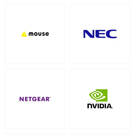
バックパック（リュック）
全製品を見る（27）
アクセサリー
全製品を見る（7）
ビジネス・通勤（セキュリティ重視）
（3）
ビジネス・通勤
トラベル・出張
（8）
（3）
モバイルルーター
ワーク＆プレイ・ライフスタイル
（10）
全製品を見る（1）
学生・キャンパス
（3）
ネットワークカメラ
全製品を見る（9）
ショルダーカバン
全製品を見る（1）
バレット型
ドーム型
（6）
（3）
スリーブ
KVMソリューション
全製品を見る（1）
全製品を見る（27）
KVMエクステンダー
（11）
キャリーバッグ