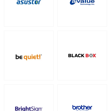
データセンター向けサーバー
スモールフォームファクター
（2）
23型タッチパネルモニター
オプション
（1）
（2）
全製品を見る（6）
ケーブル
スタンド
（5）
（2）
電源
ストレージサーバー
全製品を見る（110）
全製品を見る（4）
300W
350W
450W
500W
（2）
（1）
（1）
（4）
産業用ドローン
高性能ハイエンドサーバー
550W
600W
650W
700W
全製品を見る（1）
（4）
（1）
（4）
（2）
全製品を見る（1）
750W
800W
850W
900W
（14）
（1）
（13）
（1）
高性能モデル
1000W
1200W
1300W
（17）
（7）
（1）
高拡張性モデル
全製品を見る（1）
1500W
1600W
1650W
2050W
（1）
（1）
（2）
（2）
全製品を見る（2）
電源ケーブル
（28）
マルチプロセッサー（MP）サーバー
全製品を見る（1）
拡張インターフェース
全製品を見る（52）
ワークステーション