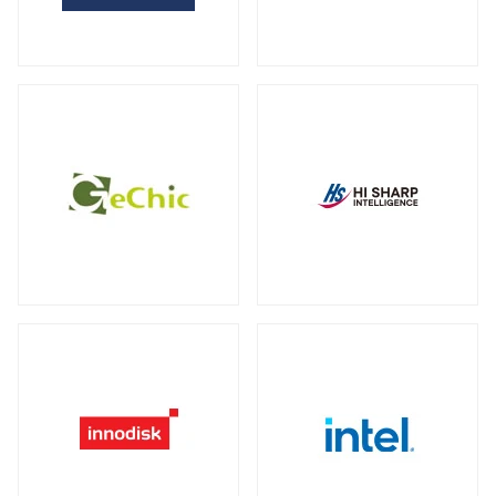
全製品を見る（2）
サーバー・ワークステーション向けグラ
外付けHDD
フィックカード
全製品を見る（14）
全製品を見る（9）
外付けSSD
サーバー・ワークステーション向けCPU
全製品を見る（8）
クーラー
全製品を見る（19）
ドッキングステーション
全製品を見る（5）
電源
全製品を見る（9）
マルチハブ&アダプター
全製品を見る（21）
その他パーツ
全製品を見る（19）
プリンター・複合機
全製品を見る（12）