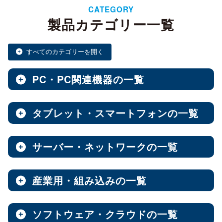
CATEGORY
製品カテゴリー一覧
すべてのカテゴリーを開く
PC・PC関連機器の一覧
タブレット・スマートフォンの一覧
ノートPC・デスクトップPC・ベアキット
全製品を見る（28）
サーバー・ネットワークの一覧
タブレット・スマートフォン
デスクトップPC
全製品を見る（30）
全製品を見る（12）
産業用・組み込みの一覧
NAS（Network Attached Storage）
小型PC
Androidタブレット
（4）
全製品を見る（186）
全製品を見る（21）
ソフトウェア・クラウドの一覧
産業用／組込み用筐体・パソコン