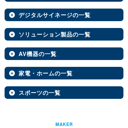
ノートPC
8インチ
エンタープライズNAS
9インチ
10インチ
（3）
（1）
（10）
全製品を見る（8）
全製品を見る（9）
全製品を見る（7）
11インチ
12インチ
13インチ
（3）
（1）
（2）
デジタルサイネージの一覧
ソフトウェア
エンベデッドシステム
15.6インチ
（1）
全製品を見る（14）
ベアキット
オールフラッシュNAS
全製品を見る（4）
ソリューション製品の一覧
全製品を見る（7）
全製品を見る（2）
デジタルサイネージ
Androidスマートフォン
【DSP版】 Windows OS
全製品を見る（15）
超小型ベアキット
（7）
ファンレスエンベデッドシステム
全製品を見る（9）
全製品を見る（6）
中小企業向けNAS
AV機器の一覧
全製品を見る（3）
Web会議システム
全製品を見る（46）
6.1インチ
6.5インチ
6.6インチ
（2）
（1）
（2）
オールインワンパッケージ
全製品を見る（30）
デジタルサイネージソフト
PCパーツ
全製品を見る（1）
6.7インチ
ハイエンド
ベアボーン
6.9インチ
Thunderbolt NAS
（1）
（4）
（1）
（3）
家電・ホームの一覧
全製品を見る（3）
AV周辺機器
全製品を見る（637）
全製品を見る（1）
オールSSD
ミドルレンジ
オールインワンソリューション
（7）
（16）
全製品を見る（10）
屋内用サイネージディスプレイ
全製品を見る（2）
PDF書き込みソフト
エントリーレベル
（10）
スポーツの一覧
全製品を見る（4）
チェア・デスク
タブレット・スマートフォン周辺機器
マザーボード
全製品を見る（1）
産業用／組込み用パーツ
スイッチャー
全製品を見る（49）
全製品を見る（47）
全製品を見る（37）
パッケージ
ホーム/SOHO向け NAS
全製品を見る（93）
全製品を見る（4）
ウォールコントローラー
全製品を見る（9）
ゴルフ用品
LGA1851
AI映像解析
LGA1700
LGA1200
（15）
（7）
（3）
全製品を見る（13）
全製品を見る（1）
ファシリティチェア
防犯対策ツール
全製品を見る（16）
全製品を見る（1）
Socket AM5
Socket AM4
延長器
（10）
MAKER
（2）
AI & GPU モジュール
ハイエンド
全製品を見る（1）
ミドルレンジ
エントリー
全製品を見る（7）
（5）
（1）
（3）