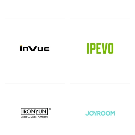
ストレージ
カメラ
全製品を見る（39）
全製品を見る（10）
書画カメラ
多用途カメラ
オプション
DAS（Direct-Attached Storage）
（6）
（1）
（2）
全製品を見る（2）
プロジェクター
タワー型
（2）
全製品を見る（3）
JBODストレージ
モニターマウント
全製品を見る（12）
全製品を見る（23）
デスク・マウントアーム
ドライブケース
（17）
全製品を見る（21）
ウォール・マウント
オプション/ アクセサリ
（4）
（2）
EBOFストレージ
キーボードマウント
全製品を見る（1）
全製品を見る（1）