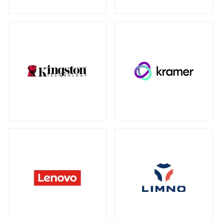
ウォールマウント
（1）
ネットワーク機器
全製品を見る（230）
SDカード
全製品を見る（3）
無線LANルーター
microSD
（3）
全製品を見る（5）
Mac周辺機器・アクセサリー
アクセスポイント
全製品を見る（6）
全製品を見る（6）
周辺機器その他
SD-WANルーター
全製品を見る（39）
全製品を見る（3）
ACアダプター
ケーブル
（4）
（30）
スイッチ
ワイヤレスディスプレイアダプター
（1）
全製品を見る（127）