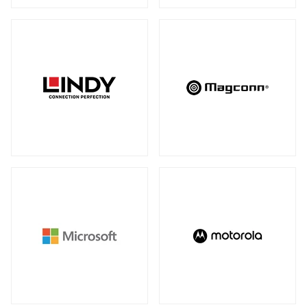
アンマネージスイッチ
（28）
周辺アクセサリー
アンマネージプラススイッチ
（12）
全製品を見る（2）
フルマネージスイッチ
スマートスイッチ
（39）
（17）
拡張システム
アクセサリー
（10）
全製品を見る（6）
光トランシーバー
メディアカードリーダー
全製品を見る（14）
全製品を見る（6）
ケーブル
電子ホワイトボード
全製品を見る（9）
全製品を見る（2）
SFP+ダイレクトアタッチケーブル
（1）
SFP28ダイレクトアタッチケーブル
（2）
パソコン用バッグ/リュック
QSFP+ダイレクトアタッチケーブル
（1）
全製品を見る（34）
QSFP28ダイレクトアタッチケーブル
（4）