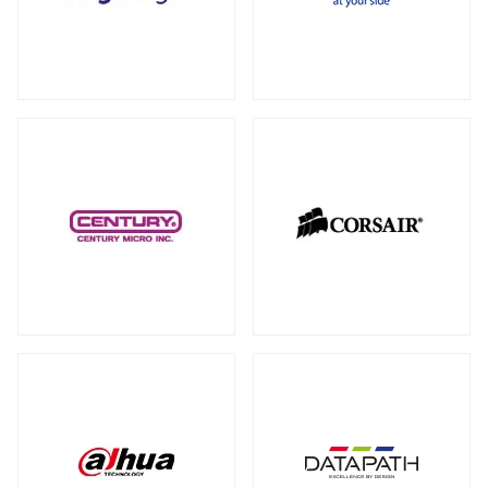
RAID カード
（5）
全製品を見る（18）
拡張インターフェース オプション
（15）
PCI-E SSD カード
10GbEカード
（1）
（1）
サーバー・ワークステーションパーツ
全製品を見る（199）
光学・リムーバブルドライブ
全製品を見る（1）
シャーシー・ケース
内蔵 CD/DVD/BD-ROM/R/R
全製品を見る（31）
（1）
サーバー・ワークステーション向けCPU
その他
全製品を見る（44）
全製品を見る（50）
その他ケーブル
その他パーツ
（20）
（22）
サーバー・ワークステーション向けメモ
リー
全製品を見る（50）
PC周辺機器
DDR5 RDIMM
DDR5 ECC UDIMM
（13）
（1）
全製品を見る（197）