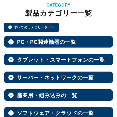
CATEGORY
製品カテゴリー一覧
すべてのカテゴリーを開く
PC・PC関連機器の一覧
タブレット・スマートフォンの一覧
ノートPC・デスクトップPC・ベアキット
全製品を見る（28）
サーバー・ネットワークの一覧
タブレット・スマートフォン
デスクトップPC
全製品を見る（30）
全製品を見る（12）
産業用・組み込みの一覧
NAS（Network Attached Storage）
小型PC
Androidタブレット
（4）
全製品を見る（186）
全製品を見る（21）
ソフトウェア・クラウドの一覧
産業用／組込み用筐体・パソコン