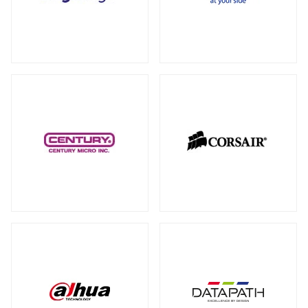
RAID カード
（5）
全製品を見る（18）
拡張インターフェース オプション
（15）
PCI-E SSD カード
10GbEカード
（1）
（1）
サーバー・ワークステーションパーツ
全製品を見る（200）
光学・リムーバブルドライブ
全製品を見る（1）
シャーシー・ケース
内蔵 CD/DVD/BD-ROM/R/R
全製品を見る（32）
（1）
サーバー・ワークステーション向けCPU
その他
全製品を見る（44）
全製品を見る（50）
その他ケーブル
その他パーツ
（20）
（22）
サーバー・ワークステーション向けメモ
リー
全製品を見る（50）
PC周辺機器
DDR5 RDIMM
DDR5 ECC UDIMM
（13）
（1）
全製品を見る（198）