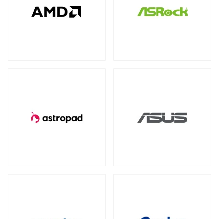
全製品を見る（78）
全製品を見る（4）
全製品を見る（7）
産業用／組込み用USBメモリー
NVIDIA RTX
NVIDIA PCI Express
（2）
（1）
太陽光パネル
サーバーシステム（完成品）
全製品を見る（4）
Intel® Arc™
（1）
全製品を見る（2）
全製品を見る（15）
グラフィックボードアクセサリー
PCIe 4.0
（2）
（1）
4U
2U
（1）
（2）
産業用／組込み用周辺機器
全製品を見る（23）
冷却パーツ
汎用サーバー
全製品を見る（158）
全製品を見る（6）
タッチパネルモニター
CPUクーラー
ケースファン
（62）
（90）
全製品を見る（23）
AI・HPC向けGPUサーバー
ファンコントローラー
ヒートシンク
（1）
（4）
11型タッチパネルモニター
（2）
全製品を見る（19）
13型タッチパネルモニター
（1）
PCケース
クラウド・ホスティング向けサーバー
15型タッチパネルモニター
（6）
全製品を見る（110）
全製品を見る（3）
17型タッチパネルモニター
（2）
フルタワー
ミドルタワー
ミニタワー
（5）
（21）
（2）
19型タッチパネルモニター
（2）