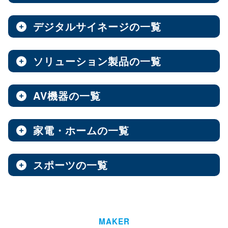
ノートPC
8インチ
エンタープライズNAS
9インチ
10インチ
（3）
（1）
（10）
全製品を見る（8）
全製品を見る（9）
全製品を見る（7）
11インチ
12インチ
13インチ
（3）
（1）
（2）
デジタルサイネージの一覧
ソフトウェア
エンベデッドシステム
15.6インチ
（1）
全製品を見る（14）
ベアキット
オールフラッシュNAS
全製品を見る（4）
ソリューション製品の一覧
全製品を見る（7）
全製品を見る（2）
デジタルサイネージ
Androidスマートフォン
【DSP版】 Windows OS
全製品を見る（15）
超小型ベアキット
（7）
ファンレスエンベデッドシステム
全製品を見る（9）
全製品を見る（6）
中小企業向けNAS
AV機器の一覧
全製品を見る（3）
Web会議システム
全製品を見る（46）
6.1インチ
6.5インチ
6.6インチ
（2）
（1）
（2）
オールインワンパッケージ
全製品を見る（30）
デジタルサイネージソフト
PCパーツ
全製品を見る（1）
6.7インチ
ハイエンド
ベアボーン
6.9インチ
Thunderbolt NAS
（1）
（4）
（1）
（3）
家電・ホームの一覧
全製品を見る（3）
AV周辺機器
全製品を見る（637）
全製品を見る（1）
オールSSD
ミドルレンジ
オールインワンソリューション
（7）
（16）
全製品を見る（10）
屋内用サイネージディスプレイ
全製品を見る（2）
PDF書き込みソフト
エントリーレベル
（10）
スポーツの一覧
全製品を見る（4）
チェア・デスク
タブレット・スマートフォン周辺機器
マザーボード
全製品を見る（1）
産業用／組込み用パーツ
スイッチャー
全製品を見る（49）
全製品を見る（47）
全製品を見る（37）
パッケージ
ホーム/SOHO向け NAS
全製品を見る（93）
全製品を見る（4）
ウォールコントローラー
全製品を見る（9）
ゴルフ用品
LGA1851
AI映像解析
LGA1700
LGA1200
（15）
（7）
（3）
全製品を見る（13）
全製品を見る（1）
ファシリティチェア
防犯対策ツール
全製品を見る（16）
全製品を見る（1）
Socket AM5
Socket AM4
延長器
（10）
MAKER
（2）
AI & GPU モジュール
ハイエンド
全製品を見る（1）
ミドルレンジ
エントリー
全製品を見る（7）
（5）
（1）
（3）