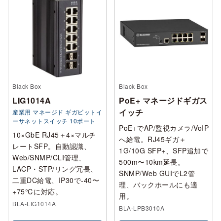
Black Box
Black Box
LIG1014A
PoE+ マネージドギガス
イッチ
産業用 マネージド ギガビットイ
ーサネットスイッチ 10ポート
PoE+でAP/監視カメラ/VoIP
10×GbE RJ45＋4×マルチ
へ給電。RJ45ギガ＋
レートSFP。自動認識、
1G/10G SFP+、SFP追加で
Web/SNMP/CLI管理、
500m〜10km延長。
LACP・STP/リング冗長、
SNMP/Web GUIでL2管
二重DC給電、IP30で-40〜
理、バックホールにも適
+75℃に対応。
用。
BLA-LIG1014A
BLA-LPB3010A