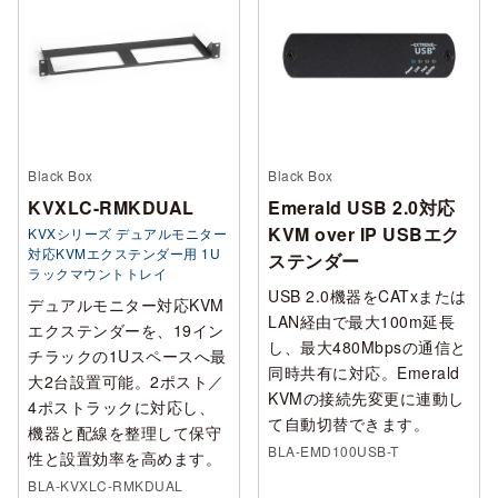
Black Box
Black Box
KVXLC-RMKDUAL
Emerald USB 2.0対応
KVM over IP USBエク
KVXシリーズ デュアルモニター
対応KVMエクステンダー用 1U
ステンダー
ラックマウントトレイ
USB 2.0機器をCATxまたは
デュアルモニター対応KVM
LAN経由で最大100m延長
エクステンダーを、19イン
し、最大480Mbpsの通信と
チラックの1Uスペースへ最
同時共有に対応。Emerald
大2台設置可能。2ポスト／
KVMの接続先変更に連動し
4ポストラックに対応し、
て自動切替できます。
機器と配線を整理して保守
BLA-EMD100USB-T
性と設置効率を高めます。
BLA-KVXLC-RMKDUAL