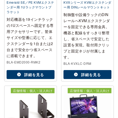
Emerald SE／PE KVMエクステ
KVXシリーズ KVMエクステンダ
ンダー用 1Uラックマウントブ
ー用 DINレールマウントキット
ラケット
制御盤や設備ラックのDIN
対応機器を19インチラック
レールへKVMエクステンダ
の1Uスペースへ固定する専
ーを固定できる専用金具。
用アクセサリーです。筐体
機器と配線をすっきり整理
サイズや型番に応じて、エ
し、省スペースで安定した
クステンダーを1台または2
設置を実現。取付用クリッ
台まで安全かつ省スペース
プと固定ネジが付属しま
に搭載できます。
す。
BLA-EMD2000-RMK2
BLA-KVXLC-DRM
詳細を見る
詳細を見る
店舗情報：個人・法人向け
店舗情報：個人・法人向け