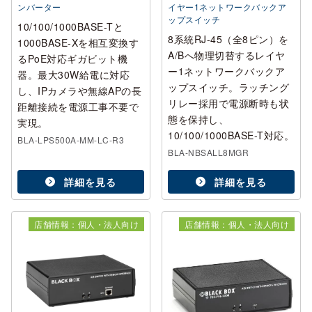
ンバーター
イヤー1ネットワークバックア
ップスイッチ
10/100/1000BASE-Tと
8系統RJ-45（全8ピン）を
1000BASE-Xを相互変換す
A/Bへ物理切替するレイヤ
るPoE対応ギガビット機
ー1ネットワークバックア
器。最大30W給電に対応
ップスイッチ。ラッチング
し、IPカメラや無線APの長
リレー採用で電源断時も状
距離接続を電源工事不要で
態を保持し、
実現。
10/100/1000BASE-T対応。
BLA-LPS500A-MM-LC-R3
BLA-NBSALL8MGR
詳細を見る
詳細を見る
店舗情報：個人・法人向け
店舗情報：個人・法人向け