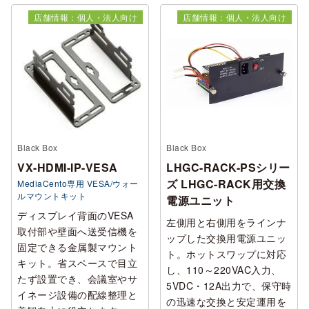
店舗情報：個人・法人向け
店舗情報：個人・法人向け
Black Box
Black Box
VX-HDMI-IP-VESA
LHGC-RACK-PSシリー
ズ LHGC-RACK用交換
MediaCento専用 VESA/ウォー
ルマウントキット
電源ユニット
ディスプレイ背面のVESA
左側用と右側用をラインナ
取付部や壁面へ送受信機を
ップした交換用電源ユニッ
固定できる金属製マウント
ト。ホットスワップに対応
キット。省スペースで目立
し、110～220VAC入力、
たず設置でき、会議室やサ
5VDC・12A出力で、保守時
イネージ設備の配線整理と
の迅速な交換と安定運用を