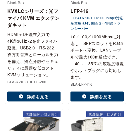
Black Box
Black Box
KVXLCシリーズ：光フ
LFP416
ァイバ KVM エクステン
LFP416 10/100/1000Mbps対応
産業用RJ45接続 SFP銅線トラ
ダキット
ンシーバー
HDMI＋DP混在入力で
10／100／1000Mbpsに対
4K@30Hz×2を光ファイバ
応し、SFPスロットをRJ45
延長。USB2.0・RS-232・
ポートへ変換。LANケーブ
双方向音声とローカル出力
ルで最大100m通信でき、
を備え、拠点分散やセキュ
－40～＋85℃の広温度環境
リティに最適な低コスト
やホットプラグにも対応し
KVMソリューション。
ます。
BLA-KVXLCHDPF-200
BLA-LFP416
詳細を見る
詳細を見る
店舗情報：個人向け
店舗情報：個人向け