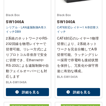
Black Box
Black Box
SW1046A
SW1040A
シリアル・LAN遠隔制御A/Bス
CAT6対応レイヤー1 A/B切替ス
イッチDB9
イッチ
2系統のネットワークやRS-
CAT6対応のレイヤー1物理
232回線を物理レイヤーで
切替により、2系統ネット
切替可能。リレー方式によ
ワークを完全分離してA/B
りプロトコル非依存で安全
切替可能。ラッチングリレ
に切替でき、Ethernetや
ー採用で停電時も接続状態
RS-232による遠隔制御や自
を保持し、冗長化や保守用
動フェイルオーバーにも対
途に有効な構成。
応します
BLA-SW1040A
BLA-SW1046A
詳細を見る
詳細を見る