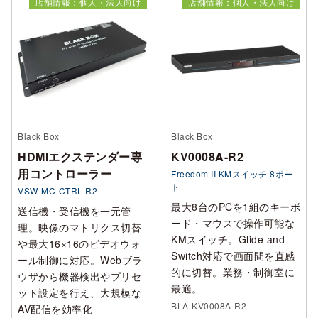
店舗情報：個人・法人向け
店舗情報：個人・法人向け
Black Box
Black Box
HDMIエクステンダー専
KV0008A-R2
用コントローラー
Freedom II KMスイッチ 8ポー
ト
VSW-MC-CTRL-R2
最大8台のPCを1組のキーボ
送信機・受信機を一元管
ード・マウスで操作可能な
理。映像のマトリクス切替
KMスイッチ。Glide and
や最大16×16のビデオウォ
Switch対応で画面間を直感
ール制御に対応。Webブラ
的に切替。業務・制御室に
ウザから機器検出やプリセ
最適。
ット設定を行え、大規模な
BLA-KV0008A-R2
AV配信を効率化