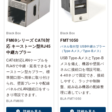
Black Box
Black Box
FM69シリーズ CAT6対
FMT1050
応 キーストーン型RJ45
パネル取付型 USB中継カプラー
（Type-Aメス／Type-Bメス）
中継カプラー
USB Type-AメスとType-B
CAT6対応LANケーブルを
メスを備え、機器や壁面パ
RJ45で中継・延長できるキ
ネルに接続口を増設可能。
ーストーン型カプラー。標
4-40ネジで固定でき、接続
準開口部へ簡単に取り付け
しやすく、ラックや制御
られ、壁面プレートや配線
盤、組み込み機器の配線整
パネルのLAN接続口をすっ
理に適しています。
きり増設できます。
BLA-FMT1050
BLA-FM693
詳細を見る
詳細を見る