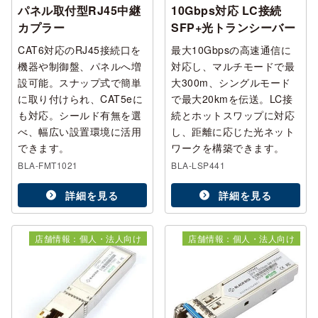
パネル取付型RJ45中継
10Gbps対応 LC接続
カプラー
SFP+光トランシーバー
CAT6対応のRJ45接続口を
最大10Gbpsの高速通信に
機器や制御盤、パネルへ増
対応し、マルチモードで最
設可能。スナップ式で簡単
大300m、シングルモード
に取り付けられ、CAT5eに
で最大20kmを伝送。LC接
も対応。シールド有無を選
続とホットスワップに対応
べ、幅広い設置環境に活用
し、距離に応じた光ネット
できます。
ワークを構築できます。
BLA-FMT1021
BLA-LSP441
詳細を見る
詳細を見る
店舗情報：個人・法人向け
店舗情報：個人・法人向け