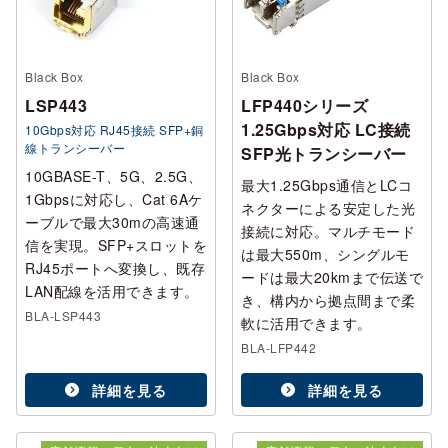
Black Box
Black Box
LSP443
LFP440シリーズ
1.25Gbps対応 LC接続
10Gbps対応 RJ45接続 SFP+銅
線トランシーバー
SFP光トランシーバー
10GBASE-T、5G、2.5G、
最大1.25Gbps通信とLCコ
1Gbpsに対応し、Cat 6Aケ
ネクターによる安定した光
ーブルで最大30mの高速通
接続に対応。マルチモード
信を実現。SFP+スロットを
は最大550m、シングルモ
RJ45ポートへ変換し、既存
ードは最大20kmまで伝送で
LAN配線を活用できます。
き、構内から拠点間まで柔
BLA-LSP443
軟に活用できます。
BLA-LFP442
詳細を見る
詳細を見る