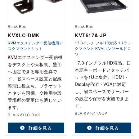
Black Box
Black Box
KVXLC-DMK
KVT617A-JP
KVMエクステンダー受信機用デ
17.3インチ フルHD対応 1Uラッ
スクマウントキット
クマウント KVMコンソールドロ
ワー
KVMエクステンダー受信機
17.3インチフルHD液晶、日
をデスク上や天板裏、壁面
本語キーボードとタッチパ
へ固定できる専用金具で
ッドを1Uに集約。HDMI・
す。省スペース設置と配線
DisplayPort・VGAに対応
整理に役立ち、ブラケット
し、省スペースでサーバー
とネジを同梱。交換用や設
の設定や保守を実施できま
置場所の変更にも適してい
す。
ます。
BLA-KVT617A-JP
BLA-KVXLC-DMK
詳細を見る
詳細を見る