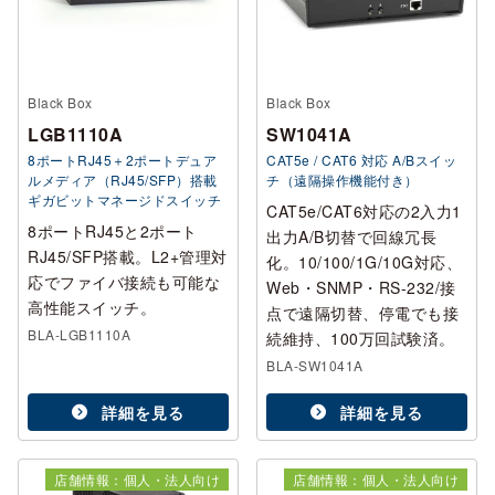
Black Box
Black Box
LGB1110A
SW1041A
8ポートRJ45＋2ポートデュア
CAT5e / CAT6 対応 A/Bスイッ
ルメディア（RJ45/SFP）搭載
チ（遠隔操作機能付き）
ギガビットマネージドスイッチ
CAT5e/CAT6対応の2入力1
8ポートRJ45と2ポート
出力A/B切替で回線冗長
RJ45/SFP搭載。L2+管理対
化。10/100/1G/10G対応、
応でファイバ接続も可能な
Web・SNMP・RS-232/接
高性能スイッチ。
点で遠隔切替、停電でも接
BLA-LGB1110A
続維持、100万回試験済。
BLA-SW1041A
詳細を見る
詳細を見る
店舗情報：個人・法人向け
店舗情報：個人・法人向け