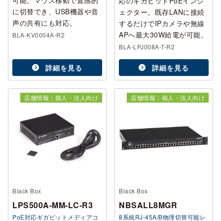
可能。マウス移動で直感的
応のギガビットPoEインジ
に切替でき、USB機器や音
ェクター。既存LANに接続
声の共有にも対応。
するだけでIPカメラや無線
APへ最大30W給電が可能。
BLA-KV0004A-R2
BLA-LPJ008A-T-R2
詳細を見る
詳細を見る
店舗情報：個人・法人向け
店舗情報：個人・法人向け
Black Box
Black Box
LPS500A-MM-LC-R3
NBSALL8MGR
PoE対応ギガビットメディアコ
8系統RJ-45A/B物理切替可能レ