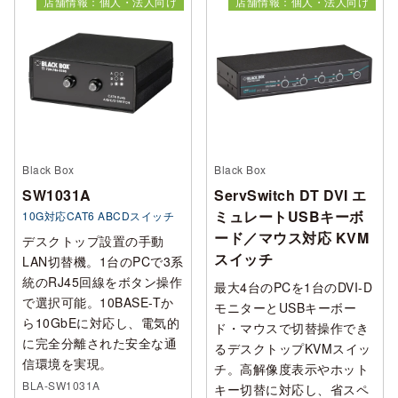
店舗情報：個人・法人向け
店舗情報：個人・法人向け
Black Box
Black Box
SW1031A
ServSwitch DT DVI エ
ミュレートUSBキーボ
10G対応CAT6 ABCDスイッチ
ード／マウス対応 KVM
デスクトップ設置の手動
スイッチ
LAN切替機。1台のPCで3系
統のRJ45回線をボタン操作
最大4台のPCを1台のDVI-D
で選択可能。10BASE-Tか
モニターとUSBキーボー
ら10GbEに対応し、電気的
ド・マウスで切替操作でき
に完全分離された安全な通
るデスクトップKVMスイッ
信環境を実現。
チ。高解像度表示やホット
BLA-SW1031A
キー切替に対応し、省スペ