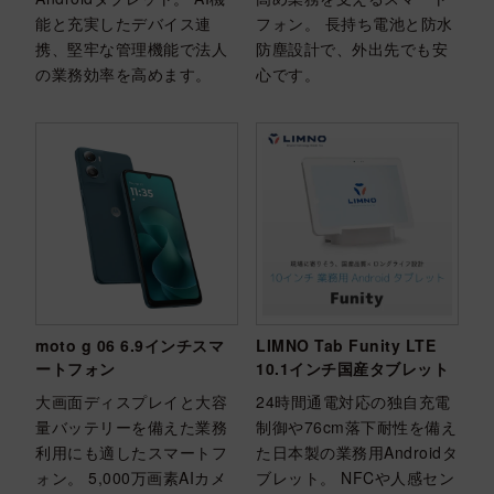
能と充実したデバイス連
フォン。 長持ち電池と防水
携、堅牢な管理機能で法人
防塵設計で、外出先でも安
の業務効率を高めます。
心です。
moto g 06 6.9インチスマ
LIMNO Tab Funity LTE
ートフォン
10.1インチ国産タブレット
大画面ディスプレイと大容
24時間通電対応の独自充電
量バッテリーを備えた業務
制御や76cm落下耐性を備え
利用にも適したスマートフ
た日本製の業務用Androidタ
ォン。 5,000万画素AIカメ
ブレット。 NFCや人感セン