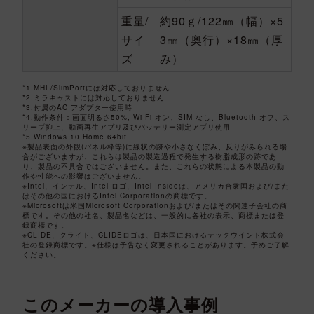
重量/
約90ｇ/122㎜（幅）×5
サイ
3㎜（奥行）×18㎜（厚
ズ
み）
*1.MHL/SlimPortには対応しておりません
*2.ミラキャストには対応しておりません
*3.付属のAC アダプター使用時
*4.動作条件：画面明るさ50%, Wi-Fi オン、SIM なし、Bluetooth オフ、ス
リープ抑止、動画再生アプリ及びバッテリー測定アプリ使用
*5.Windows 10 Home 64bit
※製品表面の外観(パネル枠等)に線状の跡や小さなくぼみ、反りがみられる場
合がございますが、これらは製品の製造過程で発生する樹脂成形の跡であ
り、製品の不具合ではございません。また、これらの状態による本製品の動
作や性能への影響はございません。
※Intel、インテル、Intel ロゴ、Intel Insideは、アメリカ合衆国および/また
はその他の国におけるIntel Corporationの商標です。
※Microsoftは米国Microsoft Corporationおよび/またはその関連子会社の商
標です。その他の社名、製品名などは、一般的に各社の表示、商標または登
録商標です。
※CLIDE、クライド、CLIDEロゴは、日本国におけるテックウインド株式会
社の登録商標です。※仕様は予告なく変更されることがあります。予めご了解
ください。
このメーカーの導入事例