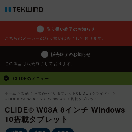
取り扱い終了のお知らせ
こちらのメーカーの取り扱いは終了しております。
販売終了のお知らせ
この製品は販売終了しております。
CLIDE
のメニュー
トップ
ホーム
製品
お求めやすいタブレットCLIDE（クライド）
CLIDE® W08A 8インチ Windows 10搭載タブレット
製品
CLIDE® W08A 8インチ Windows
事例
10搭載タブレット
特集
仕様
事例
特集