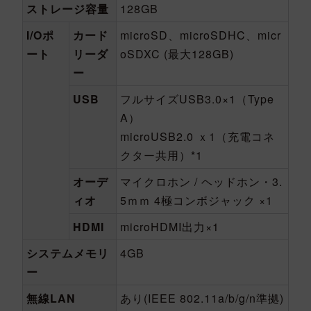
ストレージ容量
128GB
I/Oポ
カード
microSD、microSDHC、micr
ート
リーダ
oSDXC (最大128GB)
ー
USB
フルサイズUSB3.0×1（Type
A）
microUSB2.0 ｘ1（充電コネ
クター共用）*1
オーデ
マイクロホン / ヘッドホン・3.
ィオ
5ｍｍ 4極コンボジャック ×1
HDMI
microHDMI出力×1
システムメモリ
4GB
ー
無線LAN
あり(IEEE 802.11a/b/g/n準拠)