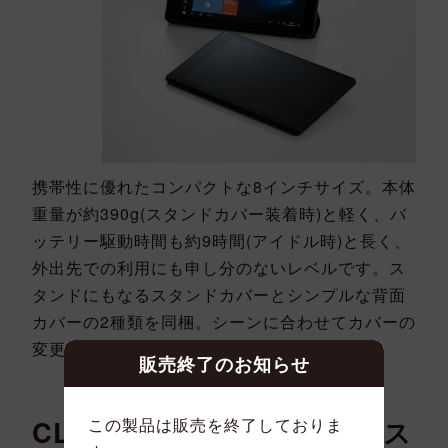
携帯性に優れたコンパクトな8インチサイズ。本体
重量が約390g(スタンドカバー装着時)と軽く、バ
ッテリー駆動時間も約9時間(アイドル時)と長く、
外出先での利用にも申し分のないレベルです。ス
タンドにもなるスタンドカバーとシンプルな背面
カバーの2種類を同梱。シーンに合わせてカバーの
変更が可能です。
販売終了のお知らせ
CLIDE W08Aとドッキングス
この製品は販売を終了しておりま