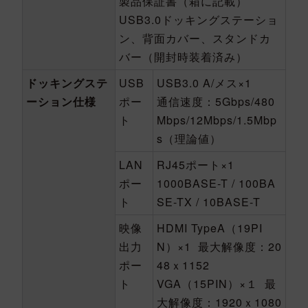
製品保証書（箱に記載）
USB3.0ドッキングステーショ
ン、背面カバー、スタンドカ
バー（開封時装着済み）
ドッキングステ
USB
USB3.0 A/メス×1
ーション仕様
ポー
通信速度：5Gbps/480
ト
Mbps/12Mbps/1.5Mbp
s（理論値）
LAN
RJ45ポート×1
ポー
1000BASE-T / 100BA
ト
SE-TX / 10BASE-T
映像
HDMI TypeA（19PI
出力
N）×1 最大解像度：20
ポー
48ｘ1152
ト
VGA（15PIN）×１ 最
大解像度：1920ｘ1080