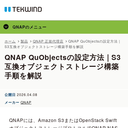
QNAP
のメニュー
トップ
ホーム
製品
QNAP 正規代理店
QNAP QuObjectsの設定方法｜
S3互換オブジェクトストレージ構築手順を解説
製品
QNAP QuObjectsの設定方法｜S3
かんたん見積
互換オブジェクトストレージ構築
事例
手順を解説
特集
コラム
公開日
2026.04.08
メディア掲載
メーカー
QNAP
サポート
QNAPには、Amazon S3またはOpenStack Swift
オブジェクトストレージプロトコルでQNAP NAS