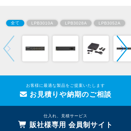
全て
LPB3010A
LPB3028A
LPB3052A
お客様に最適な製品をご提案いたします
お見積りや納期のご相談
仕入れ、見積サービス
販社様専用 会員制サイト