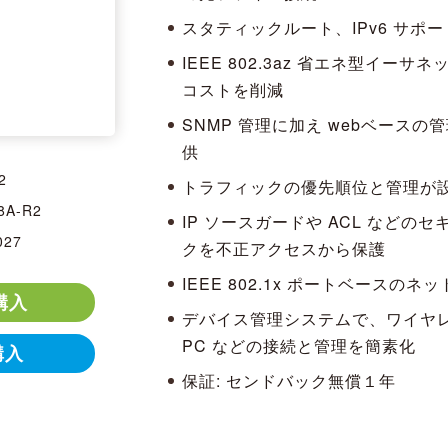
スタティックルート、IPv6 サポート
IEEE 802.3az 省エネ型イ
コストを削減
SNMP 管理に加え webベースの
供
2
トラフィックの優先順位と管理が設
8A-R2
IP ソースガードや ACL など
027
クを不正アクセスから保護
IEEE 802.1x ポートベースの
購入
デバイス管理システムで、ワイヤレ
PC などの接続と管理を簡素化
購入
保証: センドバック無償１年