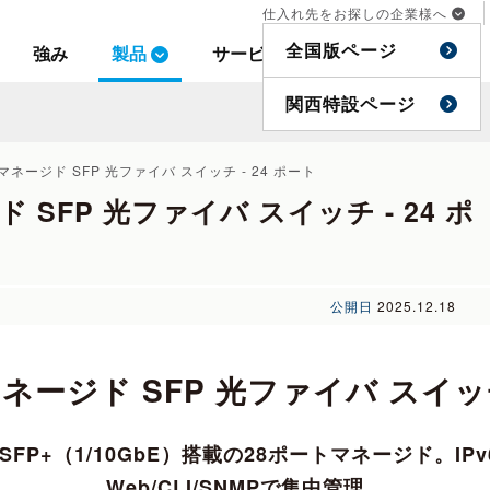
仕入れ先をお探しの企業様へ
仕入れ先をお探しの企業様へ
全国版ページ
全国版ページ
強み
強み
製品
製品
サービス
サービス
事例
事例
特集
特集
関西特設ページ
関西特設ページ
マネージド SFP 光ファイバ スイッチ - 24 ポート
SFP 光ファイバ スイッチ - 24 ポ
公開日
2025.12.18
ネージド SFP 光ファイバ スイッチ 
FP+（1/10GbE）搭載の28ポートマネージド。IPv6/Q
Web/CLI/SNMPで集中管理。