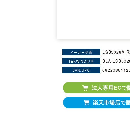
LGB5028A-R
メーカー型番
BLA-LGB502
TEKWIND型番
0822088142
JAN/UPC
法人専用ECで
楽天市場店で