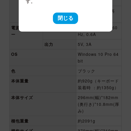
す。
充電時間
約4時間 *1
駆動時間
約4時間(HD動画再
生) *2
閉じる
電源アダプタ
入力
100-240V～50 / 60
ー
Hz, 0.6A
出力
5V, 3A
OS
Windows 10 Pro 64
bit
色
ブラック
本体重量
約920g（キーボード
装着時 ：約1350g）
本体サイズ
296mm(幅)*182mm
(奥行き)*10.8mm(厚
み)
梱包重量
約2091g
梱包サイズ
370mm(幅)*210mm