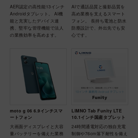
AER認定の高性能13インチ
AIで通話品質と撮影品質を
Androidタブレット。 AI機
高め業務を支えるスマート
能と充実したデバイス連
フォン。 長持ち電池と防水
携、堅牢な管理機能で法人
防塵設計で、外出先でも安
の業務効率を高めます。
心です。
moto g 06 6.9インチスマ
LIMNO Tab Funity LTE
ートフォン
10.1インチ国産タブレット
大画面ディスプレイと大容
24時間通電対応の独自充電
量バッテリーを備えた業務
制御や76cm落下耐性を備え