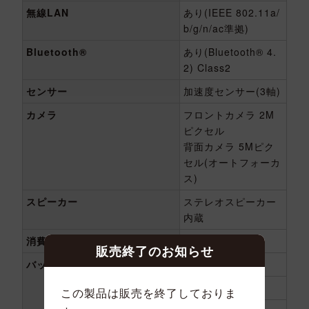
無線LAN
あり(IEEE 802.11a/
b/g/n/ac準拠)
Bluetooth®
あり(Bluetooth® 4.
2) Class2
センサー
加速度センサー(3軸)
カメラ
フロントカメラ 2M
ピクセル
背面カメラ 5Mピク
セル(オートフォーカ
ス)
スピーカー
ステレオスピーカー
内蔵
消費電力
12W(最大)
販売終了のお知らせ
バッテリー
容量
8000mAh
素材
リチウムポリマー
この製品は販売を終了しておりま