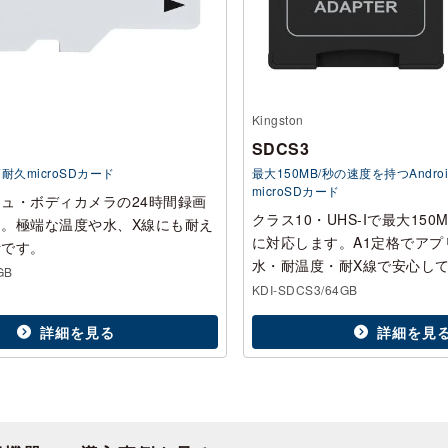
Kingston
SDCS3
久microSDカード
最大150MB/秒の速度を持つAndro
microSDカード
ュ・ボディカメラの24時間録画
クラス10・UHS-Iで最大150
。極端な温度や水、X線にも耐え
に対応します。A1定格でアプ
計です。
水・耐温度・耐X線で安心し
GB
KDI-SDCS3/64GB
詳細を見る
詳細を見