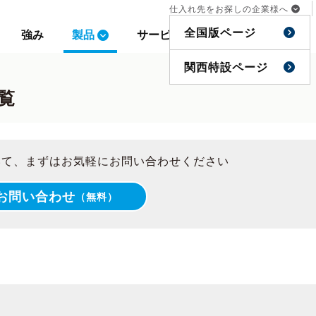
仕入れ先をお探しの企業様へ
仕入れ先をお探しの企業様へ
全国版ページ
全国版ページ
強み
強み
製品
製品
サービス
サービス
事例
事例
特集
特集
関西特設ページ
関西特設ページ
覧
いて、まずはお気軽にお問い合わせください
お問い合わせ
（無料）