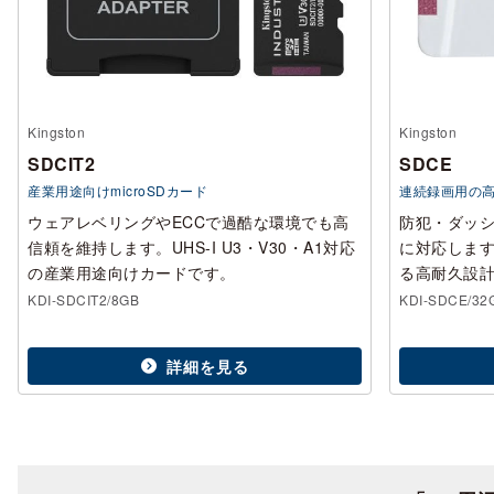
Kingston
Kingston
SDCIT2
SDCE
産業用途向けmicroSDカード
連続録画用の高耐
ウェアレベリングやECCで過酷な環境でも高
防犯・ダッシ
信頼を維持します。UHS-I U3・V30・A1対応
に対応します
の産業用途向けカードです。
る高耐久設
KDI-SDCIT2/8GB
KDI-SDCE/32
詳細を見る