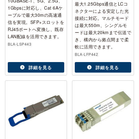
10GBASE-T、5G、2.5G、
最大1.25Gbps通信とLCコ
1Gbpsに対応し、Cat 6Aケ
ネクターによる安定した光
ーブルで最大30mの高速通
接続に対応。マルチモード
信を実現。SFP+スロットを
は最大550m、シングルモ
RJ45ポートへ変換し、既存
ードは最大20kmまで伝送で
LAN配線を活用できます。
き、構内から拠点間まで柔
BLA-LSP443
軟に活用できます。
BLA-LFP442
詳細を見る
詳細を見る