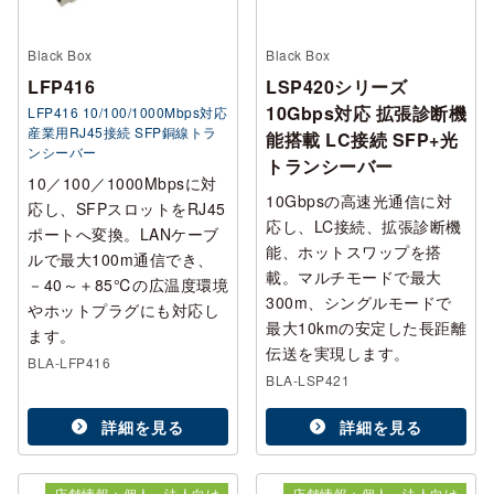
Black Box
Black Box
LFP416
LSP420シリーズ
10Gbps対応 拡張診断機
LFP416 10/100/1000Mbps対応
産業用RJ45接続 SFP銅線トラ
能搭載 LC接続 SFP+光
ンシーバー
トランシーバー
10／100／1000Mbpsに対
10Gbpsの高速光通信に対
応し、SFPスロットをRJ45
応し、LC接続、拡張診断機
ポートへ変換。LANケーブ
能、ホットスワップを搭
ルで最大100m通信でき、
載。マルチモードで最大
－40～＋85℃の広温度環境
300m、シングルモードで
やホットプラグにも対応し
最大10kmの安定した長距離
ます。
伝送を実現します。
BLA-LFP416
BLA-LSP421
詳細を見る
詳細を見る
店舗情報：個人・法人向け
店舗情報：個人・法人向け