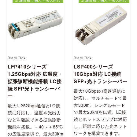
Black Box
Black Box
LFP410シリーズ
LSP400シリーズ
1.25Gbps対応 広温度・
10Gbps対応 LC接続
拡張診断機能搭載 LC接
SFP+光トランシーバー
続 SFP光トランシーバ
最大10Gbpsの高速通信に
ー
対応し、マルチモードで最
大300m、シングルモード
最大1.25Gbps通信とLC接
で最大20kmを伝送。LC接
続に対応し、温度や光出力
続とホットスワップに対応
などを確認できる拡張診断
し、距離に応じた光ネット
機能を搭載。－40～＋85℃
ワークを構築できます。
の広温度環境で、最大30km