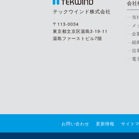
会社
テックウインド株式会社
当
〒113-0034
メ
東京都文京区湯島3-19-11
企
湯島ファーストビル7階
組
沿
電
お問い合わせ
更新情報
サイト