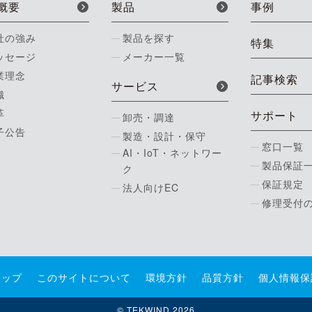
概要
製品
事例
社の強み
製品を探す
特集
ッセージ
メーカー一覧
業理念
記事検索
サービス
織
革
サポート
卸売・調達
子公告
製造・設計・保守
窓口一覧
AI・IoT・ネットワー
製品保証
ク
保証規定
法人向けEC
修理受付
マップ
このサイトについて
環境方針
品質方針
個人情報保
© TEKWIND 2026