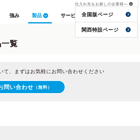
仕入れ先をお探しの企業様へ
仕入れ先をお探しの企業様へ
全国版ページ
全国版ページ
強み
強み
製品
製品
サービス
サービス
事例
事例
特集
特集
関西特設ページ
関西特設ページ
品一覧
品について、まずはお気軽にお問い合わせください
お問い合わせ
（無料）