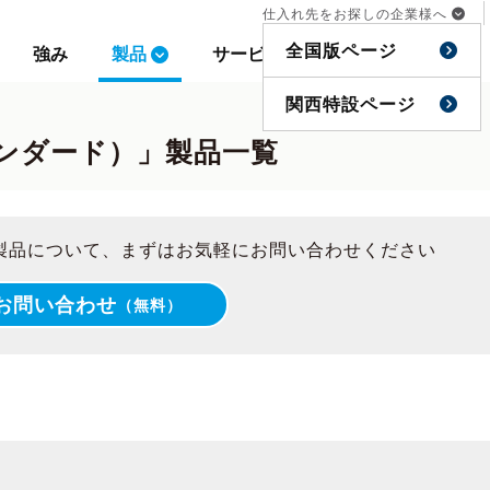
仕入れ先をお探しの企業様へ
仕入れ先をお探しの企業様へ
全国版ページ
全国版ページ
強み
強み
製品
製品
サービス
サービス
事例
事例
特集
特集
関西特設ページ
関西特設ページ
スタンダード）」製品一覧
）」製品について、まずはお気軽にお問い合わせください
お問い合わせ
（無料）