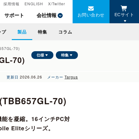
採用情報
採用情報
ENGLISH
ENGLISH
X/Twitter
X/Twitter
お問い合わせ
お問い合わせ
サポート
サポート
会社情報
会社情報
ECサイト
ECサイト
ップ
ップ
製品
製品
特集
特集
コラム
コラム
657GL-70)
仕様
特集
GL-70)
更新日
2026.06.26
メーカー
Targus
(TBB657GL-70)
能を凝縮。16インチPC対
 Eliteシリーズ。