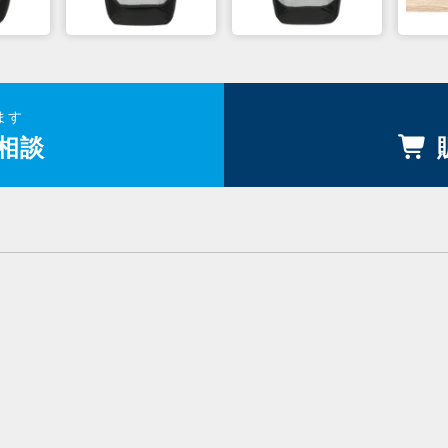
ます
相談