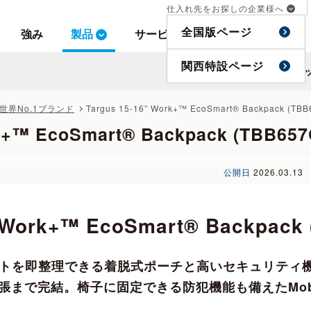
仕入れ先をお探しの企業様へ
仕入れ先をお探しの企業様へ
全国版ページ
全国版ページ
強み
強み
製品
製品
サービス
サービス
事例
事例
特集
特集
関西特設ページ
関西特設ページ
ト
ト
グ世界No.1ブランド
Targus 15-16” Work+™ EcoSmart® Backpack (TBB
k+™ EcoSmart® Backpack (TBB657
公開日
2026.03.13
” Work+™ EcoSmart® Backpack 
ットを即整理できる着脱式ポーチと高いセキュリティ機
まで完結。椅子に固定できる防犯機能も備えたMobile