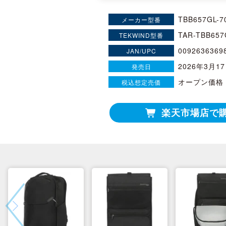
TBB657GL-7
メーカー型番
TAR-TBB657
TEKWIND型番
0092636369
JAN/UPC
2026年3月1
発売日
オープン価格
税込想定売価
楽天市場店で