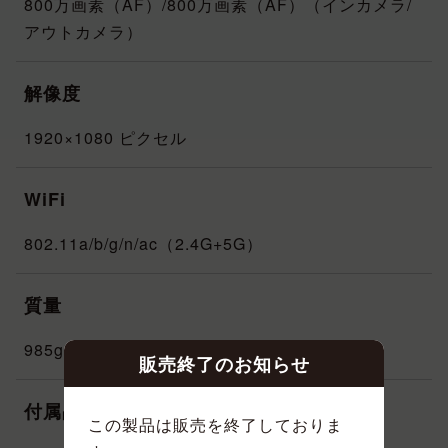
800万画素（AF）/800万画素（AF）（インカメラ/
アウトカメラ）
解像度
1920×1080 ピクセル
WiFi
802.11a/b/g/n/ac（2.4G+5G）
質量
985g（バックポートカバー含まず）
販売終了のお知らせ
付属品
この製品は販売を終了しておりま