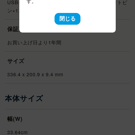
す。
USBケーブル Type A-Type C×1、カードスロットピ
ン×1、クイックスタートガイド×1、保証書×1
閉じる
保証期間
お買い上げ日より1年間
サイズ
336.4 x 200.9 x 9.4 mm
本体サイズ
幅(W)
33.64cm