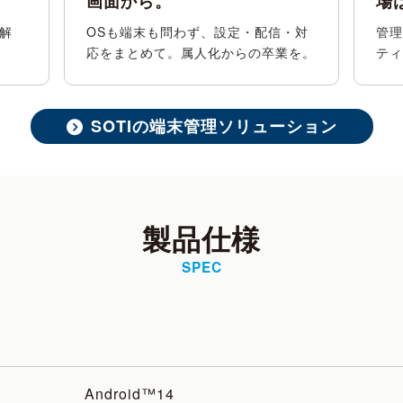
画面から。
場
解
OSも端末も問わず、設定・配信・対
管理
応をまとめて。属人化からの卒業を。
ティ
SOTIの端末管理ソリューション
製品仕様
SPEC
Android™14