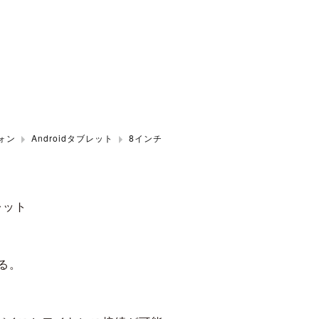
ォン
Androidタブレット
8インチ
レット
る。