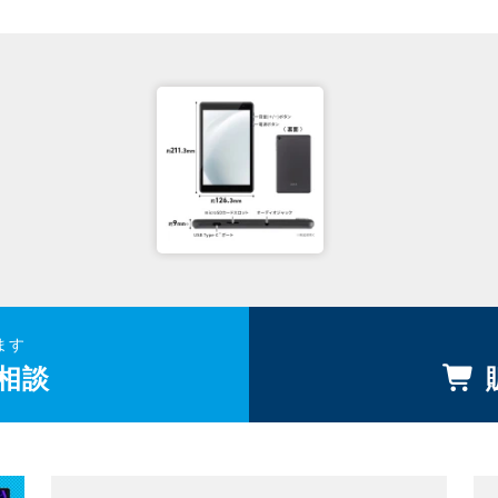
ます
相談