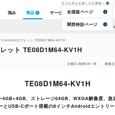
仕入れ先をお探しの企業様へ
仕入れ先をお探しの企業様へ
全国版ページ
全国版ページ
強み
強み
製品
製品
サービス
サービス
事例
事例
特集
特集
関西特設ページ
関西特設ページ
ト
ト
チAndroidタブレット TE08D1M64-KV1H
レット TE08D1M64-KV1H
公開日
2026.01.19
更新日
TE08D1M64-KV1H
4GB+4GB、ストレージ64GB、WXGA解像度、
ーとUSB-Cポート搭載の8インチAndroidエントリ