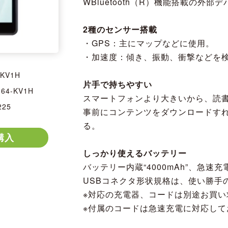
WBluetooth（R）機能搭載の外
2種のセンサー搭載
・GPS：主にマップなどに使用。
・加速度：傾き、振動、衝撃などを
-KV1H
片手で持ちやすい
M64-KV1H
スマートフォンより大きいから、読
225
事前にコンテンツをダウンロードす
る。
購入
しっかり使えるバッテリー
バッテリー内蔵“4000mAh”、急速
USBコネクタ形状規格は、使い勝手のい
※対応の充電器、コードは別途お買い
※付属のコードは急速充電に対応して