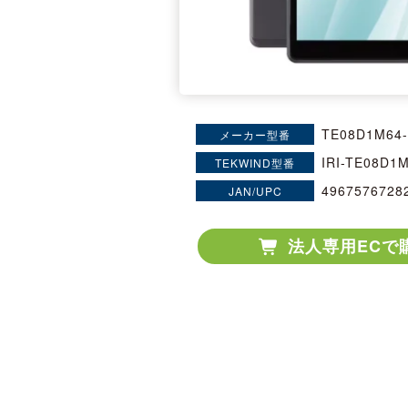
TE08D1M64
メーカー型番
IRI-TE08D1
TEKWIND型番
4967576728
JAN/UPC
法人専用ECで