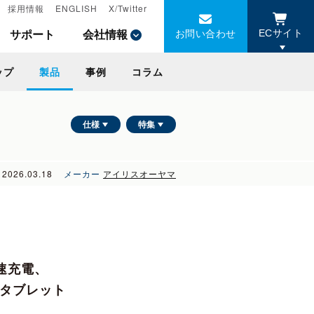
採用情報
採用情報
ENGLISH
ENGLISH
X/Twitter
X/Twitter
お問い合わせ
お問い合わせ
サポート
サポート
会社情報
会社情報
ECサイト
ECサイト
ップ
ップ
製品
製品
事例
事例
コラム
コラム
仕様
特集
2026.03.18
メーカー
アイリスオーヤマ
急速充電、
ータブレット