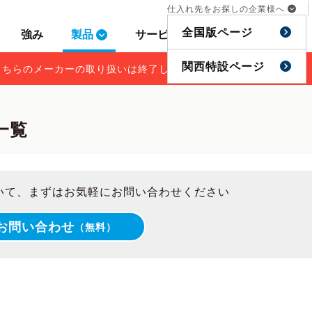
仕入れ先をお探しの企業様へ
仕入れ先をお探しの企業様へ
全国版ページ
全国版ページ
強み
強み
製品
製品
サービス
サービス
事例
事例
特集
特集
関西特設ページ
関西特設ページ
こちらのメーカーの取り扱いは終了しております。
こちらのメーカーの取り扱いは終了しております。
一覧
いて、まずはお気軽にお問い合わせください
お問い合わせ
（無料）