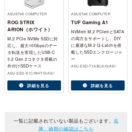
ASUSTeK COMPUTER
ASUSTeK COMPUTER
ROG STRIX
TUF Gaming A1
ARION（ホワイト）
NVMe® M.2 PCIe®とSATA
の両方をサポートし、DIY
M.2 PCIe NVMe SSDに対
に最適なM.2 Q-Latchを搭
応し、最大10Gbpsのデー
載したSSDエンクロージャ
タ転送を実現したUSB-C
ー
3.2 Gen 2コネクタ搭載の
外付けSSDケース
ASU-ESD-T1A/BLK/G/AS//
ASU-ESD-S1C/WHT/G/AS//
詳細を見る
詳細を見る
一覧に記載されていない製品もございます。
在
庫、納期の確認はこちら