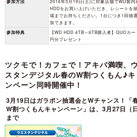
参加方法
2016年3月19日(土)に対象店舗でWD製内
HDDをお買い上げいただき、レシートを
場までお持ちください。1台につき1回抽
加できます。
参加特典
【WD HDD 4TB～6TB購入者】QUOカー
円分プレゼント
ツクモで！カフェで！アキバ満喫、
スタンデジタル春のW割つくもん♪キ
ンペーン同時開催中！
3月19日はガラポン抽選会とWチャンス！「
W割つくもんキャンペーン」は、3月27日（
まで