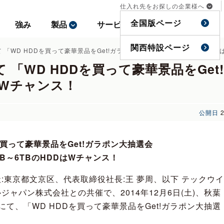
仕入れ先をお探しの企業様へ
仕入れ先をお探しの企業様へ
全国版ページ
全国版ページ
強み
強み
製品
製品
サービス
サービス
事例
事例
特集
特集
関西特設ページ
関西特設ページ
「WD HDDを買って豪華景品をGet!ガラポン大抽選会 -4TB～6TBのHD
 「WD HDDを買って豪華景品をGe
DはWチャンス！
公開日
を買って豪華景品をGet!ガラポン大抽選会
TB～6TBのHDDはWチャンス！
:東京都文京区、代表取締役社長:王 夢周、以下 テックウイ
ャパン株式会社との共催で、2014年12月6日(土)、秋葉
て、「WD HDDを買って豪華景品をGet!ガラポン大抽選