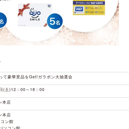
要
買って豪華景品をGet!ガラポン大抽選会
日(土)12：00～18：00
ン本店
ン本店
ソコン館
Vパソコン館