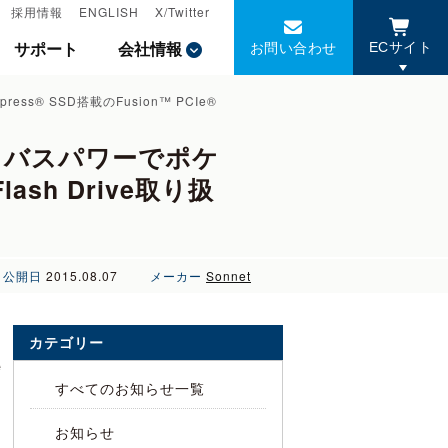
採用情報
採用情報
ENGLISH
ENGLISH
X/Twitter
X/Twitter
お問い合わせ
お問い合わせ
サポート
サポート
会社情報
会社情報
ECサイト
ECサイト
s® SSD搭載のFusion™ PCIe®
)、 バスパワーでポケ
lash Drive取り扱
公開日
2015.08.07
メーカー
Sonnet
カテゴリー
e
すべてのお知らせ一覧
お知らせ