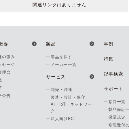
関連リンクはありません
概要
製品
事例
社の強み
製品を探す
特集
ッセージ
メーカー一覧
業理念
記事検索
サービス
織
革
サポート
卸売・調達
子公告
製造・設計・保守
窓口一覧
AI・IoT・ネットワー
製品保証
ク
保証規定
法人向けEC
修理受付