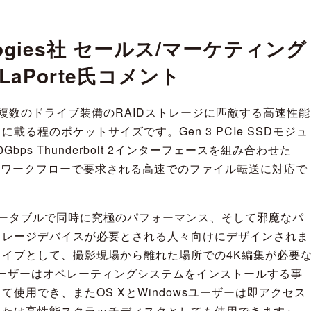
nologies社 セールス/マーケティング
 LaPorte氏コメント
 Driveは複数のドライブ装備のRAIDストレージに匹敵する高速性能
載る程のポケットサイズです。Gen 3 PCIe SSDモジュ
ps Thunderbolt 2インターフェースを組み合わせた
Driveは4Kワークフローで要求される高速でのファイル転送に対応で
 Driveはポータブルで同時に究極のパフォーマンス、そして邪魔なパ
トレージデバイスが必要とされる人々向けにデザインされま
イブとして、撮影現場から離れた場所での4K編集が必要
ユーザーはオペレーティングシステムをインストールする事
使用でき、またOS XとWindowsユーザーは即アクセス
または高性能スクラッチディスクとしても使用できます』