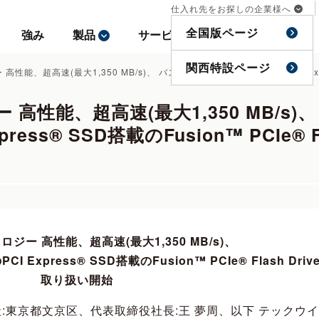
仕入れ先をお探しの企業様へ
仕入れ先をお探しの企業様へ
全国版ページ
全国版ページ
強み
強み
製品
製品
サービス
サービス
事例
事例
特集
特集
関西特設ページ
関西特設ページ
性能、超高速(最大1,350 MB/s)、 バスパワーでポケットサイズのPCI Expres
高性能、超高速(最大1,350 MB/s
ess® SSD搭載のFusion™ PCIe® F
ジー 高性能、超高速(最大1,350 MB/s)、
xpress® SSD搭載のFusion™ PCIe® Flash Driv
取り扱い開始
:東京都文京区、代表取締役社長:王 夢周、以下 テックウイ