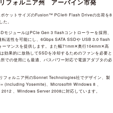
日、カリフォルニア州 アーバイン市発
トサイズのFusion™ PCIe® Flash Driveの出荷を8
した。
iveのSSDモジュールはPCIe Gen 3 flashコントローラーを採用、
転送性を可能にし、6Gbps SATA SSDや USB 3.0 flash
フォーマンスを提供します。また幅71mm✕奥行104mm✕高
体は効果的に放熱してSSDを冷却するためのファンを必要と
場所での使用にも最適、バスパワー対応で電源アダプタの必
iveはカリフォルニア州のSonnet Technologies社でデザイン、製
ncluding Yosemite)、Microsoft® Windows 8 、
ver 2012 、Windows Server 2008に対応しています。