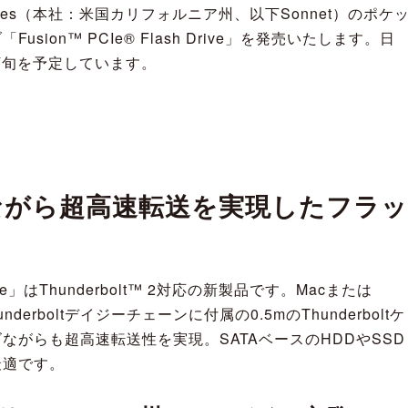
ologies（本社：米国カリフォルニア州、以下Sonnet）のポケ
sion™ PCIe® Flash Drive」を発売いたします。日
下旬を予定しています。
ながら超高速転送を実現したフラッ
 Drive」はThunderbolt™ 2対応の新製品です。Macまたは
derboltデイジーチェーンに付属の0.5mのThunderboltケ
ながらも超高速転送性を実現。SATAベースのHDDやSSD
最適です。