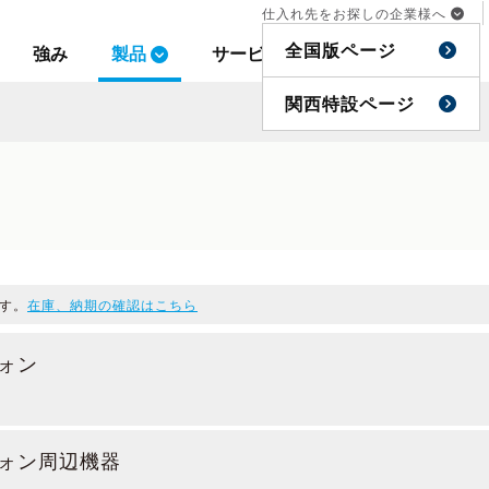
仕入れ先をお探しの企業様へ
仕入れ先をお探しの企業様へ
全国版ページ
全国版ページ
強み
強み
製品
製品
サービス
サービス
事例
事例
特集
特集
関西特設ページ
関西特設ページ
す。
在庫、納期の確認はこちら
ォン
ォン周辺機器