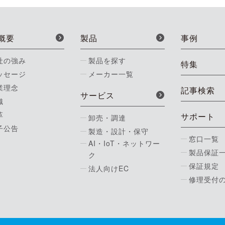
概要
製品
事例
社の強み
製品を探す
特集
ッセージ
メーカー一覧
業理念
記事検索
サービス
織
革
サポート
卸売・調達
子公告
製造・設計・保守
窓口一覧
AI・IoT・ネットワー
製品保証
ク
保証規定
法人向けEC
修理受付