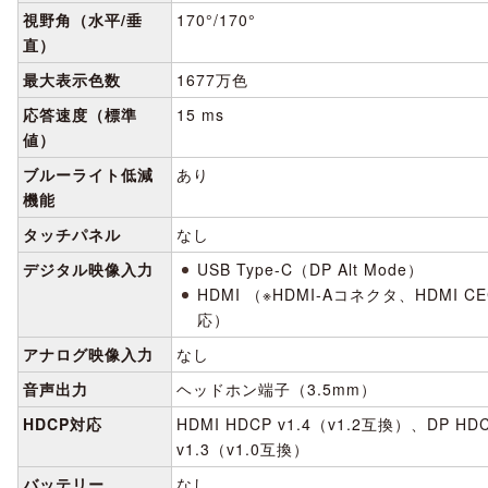
視野角（水平/垂
170°/170°
直）
最大表示色数
1677万色
応答速度（標準
15 ms
値）
ブルーライト低減
あり
機能
タッチパネル
なし
デジタル映像入力
USB Type-C（DP Alt Mode）
HDMI （※HDMI-Aコネクタ、HDMI C
応）
アナログ映像入力
なし
音声出力
ヘッドホン端子（3.5mm）
HDCP対応
HDMI HDCP v1.4（v1.2互換）、DP HD
v1.3（v1.0互換）
バッテリー
なし