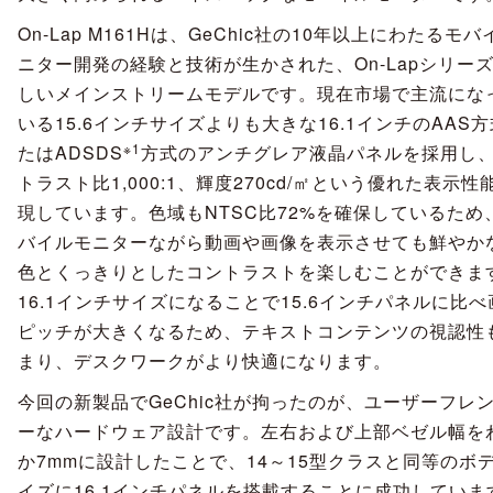
On-Lap M161Hは、GeChic社の10年以上にわたるモ
ニター開発の経験と技術が生かされた、On-Lapシリー
しいメインストリームモデルです。現在市場で主流にな
いる15.6インチサイズよりも大きな16.1インチのAAS
※1
たはADSDS
方式のアンチグレア液晶パネルを採用し
トラスト比1,000:1、輝度270cd/㎡という優れた表示性
現しています。色域もNTSC比72%を確保しているため
バイルモニターながら動画や画像を表示させても鮮やか
色とくっきりとしたコントラストを楽しむことができま
16.1インチサイズになることで15.6インチパネルに比べ
ピッチが大きくなるため、テキストコンテンツの視認性
まり、デスクワークがより快適になります。
今回の新製品でGeChic社が拘ったのが、ユーザーフレ
ーなハードウェア設計です。左右および上部ベゼル幅を
か7mmに設計したことで、14～15型クラスと同等のボ
イズに16.1インチパネルを搭載することに成功していま