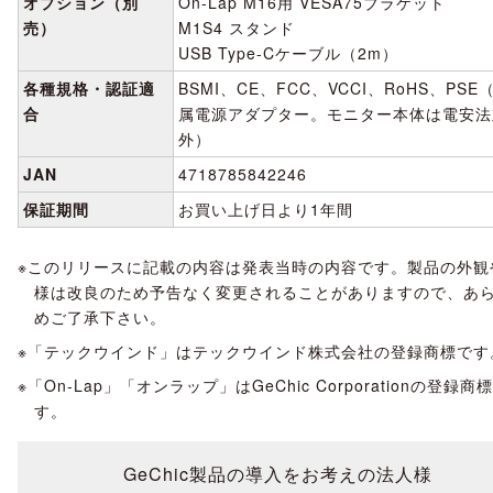
オプション（別
On-Lap M16用 VESA75ブラケット
売）
M1S4 スタンド
USB Type-Cケーブル（2m）
各種規格・認証適
BSMI、CE、FCC、VCCI、RoHS、PSE
合
属電源アダプター。モニター本体は電安法
外）
JAN
4718785842246
保証期間
お買い上げ日より1年間
このリリースに記載の内容は発表当時の内容です。製品の外観
様は改良のため予告なく変更されることがありますので、あ
めご了承下さい。
「テックウインド」はテックウインド株式会社の登録商標です
「On-Lap」「オンラップ」はGeChic Corporationの登録商
す。
GeChic製品の導入をお考えの法人様