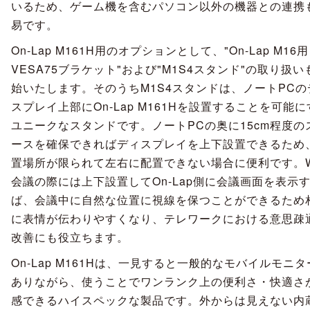
いるため、ゲーム機を含むパソコン以外の機器との連携
易です。
On-Lap M161H用のオプションとして、"On-Lap M16用
VESA75ブラケット"および"M1S4スタンド"の取り扱い
始いたします。そのうちM1S4スタンドは、ノートPCの
スプレイ上部にOn-Lap M161Hを設置することを可能
ユニークなスタンドです。ノートPCの奥に15cm程度の
ースを確保できればディスプレイを上下設置できるため
置場所が限られて左右に配置できない場合に便利です。W
会議の際には上下設置してOn-Lap側に会議画面を表示
ば、会議中に自然な位置に視線を保つことができるため
に表情が伝わりやすくなり、テレワークにおける意思疎
改善にも役立ちます。
On-Lap M161Hは、一見すると一般的なモバイルモニ
ありながら、使うことでワンランク上の便利さ・快適さ
感できるハイスペックな製品です。外からは見えない内