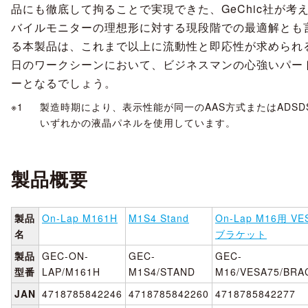
品にも徹底して拘ることで実現できた、GeChic社が考
バイルモニターの理想形に対する現段階での最適解とも
る本製品は、これまで以上に流動性と即応性が求められ
日のワークシーンにおいて、ビジネスマンの心強いパー
ーとなるでしょう。
製造時期により、表示性能が同一のAAS方式またはADSD
いずれかの液晶パネルを使用しています。
製品概要
製品
On-Lap M161H
M1S4 Stand
On-Lap M16用 VE
名
ブラケット
製品
GEC-ON-
GEC-
GEC-
型番
LAP/M161H
M1S4/STAND
M16/VESA75/BRA
JAN
4718785842246
4718785842260
4718785842277