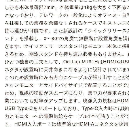
しかも本体最薄部7mm、本体重量は1kgを大きく下回る7
となっており、テレワークの一般化によりオフィス・自
を往復しての業務を余儀なくされるケースでもストレス
持ち運びが可能です。また新設計の「クイックリリース
ンド」を搭載し、0～80°の角度で無段階に設置角度を調
きます。クイックリリーススタンドはモニター本体に搭
きるため、別途スタンドを持ち運ぶ必要もありません。
ひとつ独自の工夫として、On-Lap M161HはHDMIやUS
ネクタが設置時に天井向きになるように設計されていま
このため設置時に左右方向にケーブルが張り出すことが
メインモニターとサイドバイサイドで配置することがで
ため、視線の移動がスムーズになり、集中力が要求され
業においても効率がアップします。映像入力規格はHDM
USB Type-Cをサポートしており、Type-C入力時には
力とモニターへの電源供給をケーブル1本で賄うことが
す。HDMI入力ポートは標準的なHDMI-Aコネクタを採