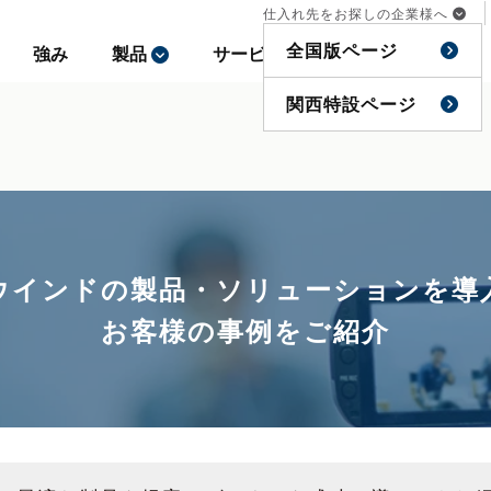
仕入れ先をお探しの企業様へ
仕入れ先をお探しの企業様へ
全国版ページ
全国版ページ
強み
強み
製品
製品
サービス
サービス
事例
事例
特集
特集
関西特設ページ
関西特設ページ
ウインドの製品・ソリューションを導
お客様の事例をご紹介