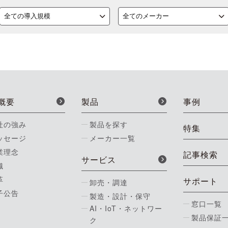
概要
製品
事例
社の強み
製品を探す
特集
ッセージ
メーカー一覧
業理念
記事検索
サービス
織
革
サポート
卸売・調達
子公告
製造・設計・保守
窓口一覧
AI・IoT・ネットワー
製品保証
ク